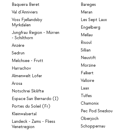
Baqueira Beret
Bareges
Val d'Anniviers
Meran
Voss Fjellandsby
Les Sept Laux
Myrkdalen
Engelberg
Jungfrau Region - Mürren
Mellau
- Schilthorn
Risoul
Anzère
Sillian
Sedrun
Neustift
Melchsee - Frutt
Morzine
Harrachov
Falkert
Almenwelt Lofer
Valloire
Arosa
Laax
Notschrei Skilifte
Tulfes
Espace San Bernardo (I)
Chamonix
Portes du Soleil (Fr)
Pec Pod Snezkou
Kleinwalsertal
Oberjoch
Landeck - Zams - Fliess
Schoppernau
Venetregion