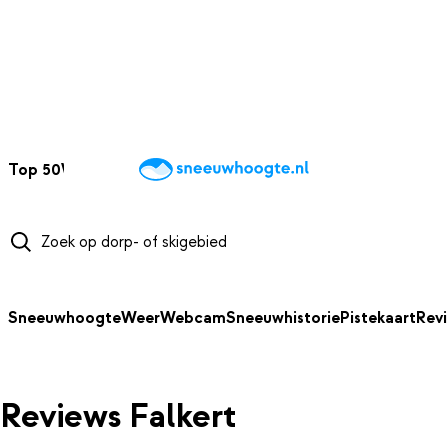
NAAR HOOFDINHOUD
Top 50
Webcams
Wintersportweer
Kaarten
Sneeuwverwacht
Sneeuwhoogte
Weer
Webcam
Sneeuwhistorie
Pistekaart
Rev
Reviews Falkert