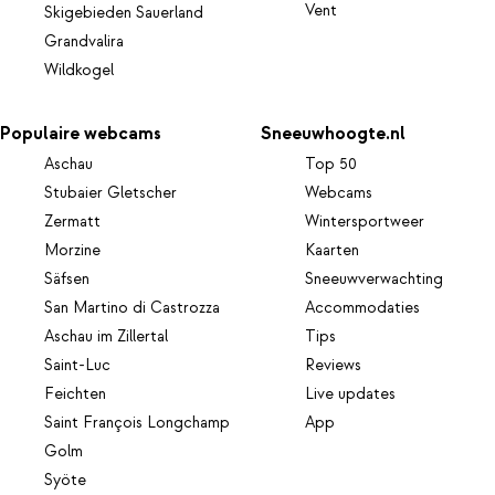
Vent
Skigebieden Sauerland
Grandvalira
Wildkogel
Populaire webcams
Sneeuwhoogte.nl
Aschau
Top 50
Stubaier Gletscher
Webcams
Zermatt
Wintersportweer
Morzine
Kaarten
Säfsen
Sneeuwverwachting
San Martino di Castrozza
Accommodaties
Aschau im Zillertal
Tips
Saint-Luc
Reviews
Feichten
Live updates
Saint François Longchamp
App
Golm
Syöte