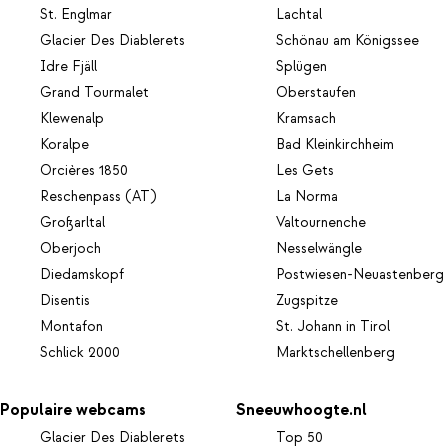
St. Englmar
Lachtal
Glacier Des Diablerets
Schönau am Königssee
Idre Fjäll
Splügen
Grand Tourmalet
Oberstaufen
Klewenalp
Kramsach
Koralpe
Bad Kleinkirchheim
Orcières 1850
Les Gets
Reschenpass (AT)
La Norma
Großarltal
Valtournenche
Oberjoch
Nesselwängle
Diedamskopf
Postwiesen-Neuastenberg
Disentis
Zugspitze
Montafon
St. Johann in Tirol
Schlick 2000
Marktschellenberg
Populaire webcams
Sneeuwhoogte.nl
Glacier Des Diablerets
Top 50