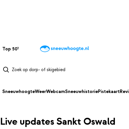
NAAR HOOFDINHOUD
Top 50
Webcams
Wintersportweer
Kaarten
Sneeuwverwacht
Sneeuwhoogte
Weer
Webcam
Sneeuwhistorie
Pistekaart
Rev
Live updates Sankt Oswald