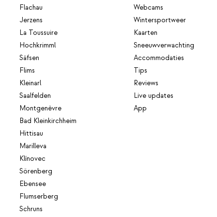
Flachau
Webcams
Jerzens
Wintersportweer
La Toussuire
Kaarten
Hochkrimml
Sneeuwverwachting
Säfsen
Accommodaties
Flims
Tips
Kleinarl
Reviews
Saalfelden
Live updates
Montgenèvre
App
Bad Kleinkirchheim
Hittisau
Marilleva
Klínovec
Sörenberg
Ebensee
Flumserberg
Schruns