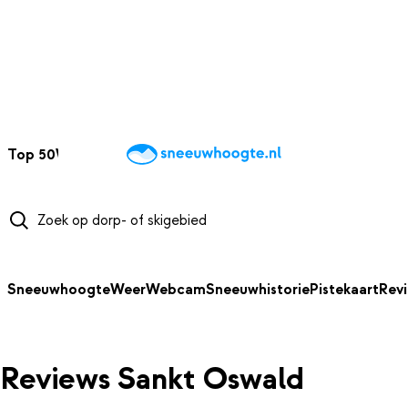
NAAR HOOFDINHOUD
Top 50
Webcams
Wintersportweer
Kaarten
Sneeuwverwacht
Sneeuwhoogte
Weer
Webcam
Sneeuwhistorie
Pistekaart
Rev
Reviews Sankt Oswald