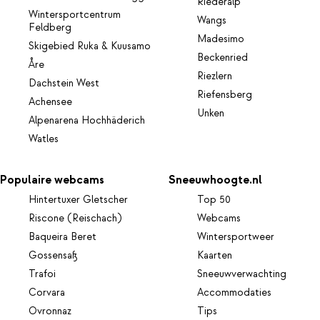
Riederalp
Wintersportcentrum
Wangs
Feldberg
Madesimo
Skigebied Ruka & Kuusamo
Beckenried
Åre
Riezlern
Dachstein West
Riefensberg
Achensee
Unken
Alpenarena Hochhäderich
Watles
Populaire webcams
Sneeuwhoogte.nl
Hintertuxer Gletscher
Top 50
Riscone (Reischach)
Webcams
Baqueira Beret
Wintersportweer
Gossensaß
Kaarten
Trafoi
Sneeuwverwachting
Corvara
Accommodaties
Ovronnaz
Tips