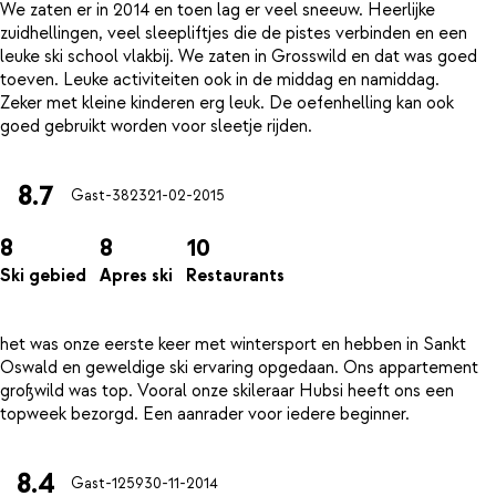
We zaten er in 2014 en toen lag er veel sneeuw. Heerlijke
zuidhellingen, veel sleepliftjes die de pistes verbinden en een
leuke ski school vlakbij. We zaten in Grosswild en dat was goed
toeven. Leuke activiteiten ook in de middag en namiddag.
Zeker met kleine kinderen erg leuk. De oefenhelling kan ook
8.7
Gast-3823
21-02-2015
8
8
10
Ski gebied
Apres ski
Restaurants
het was onze eerste keer met wintersport en hebben in Sankt
Oswald en geweldige ski ervaring opgedaan. Ons appartement
großwild was top. Vooral onze skileraar Hubsi heeft ons een
8.4
Gast-1259
30-11-2014