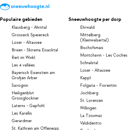
Populaire gebieden
Sneeuwhoogte per dorp
Klausberg - Ahrntal
Ehrwald
Grosseck Speiereck
Mittelberg
(Kleinwalsertal)
Loser - Altausee
Bischofsmais
Brixen - Skirama Eisacktal
Montchavin - Les Coches
Reit im Winkl
Schnalstal
Les 4 vallées
Loser - Altausee
Bayerisch Eisenstein am
Großen Arber
Kappl
Savognin
Folgaria - Fiorentini
Heiligenblut
Jochberg
Grossglockner
St. Lorenzen
Laterns - Gapfohl
Willingen
Les Karellis
La Tzoumaz
Gerardmer
Valdidentro
St. Kathrein am Offenegg