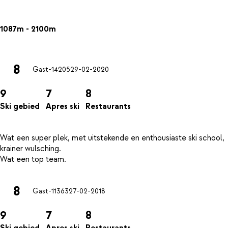
1087m - 2100m
8
Gast-14205
29-02-2020
9
7
8
Ski gebied
Apres ski
Restaurants
Wat een super plek, met uitstekende en enthousiaste ski school,
krainer wulsching.
8
Gast-11363
27-02-2018
9
7
8