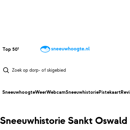
NAAR HOOFDINHOUD
Top 50
Webcams
Wintersportweer
Kaarten
Sneeuwverwacht
Sneeuwhoogte
Weer
Webcam
Sneeuwhistorie
Pistekaart
Rev
Sneeuwhistorie Sankt Oswald