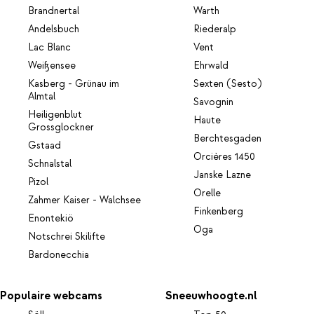
Brandnertal
Warth
Andelsbuch
Riederalp
Lac Blanc
Vent
Weißensee
Ehrwald
Kasberg - Grünau im
Sexten (Sesto)
Almtal
Savognin
Heiligenblut
Haute
Grossglockner
Berchtesgaden
Gstaad
Orcières 1450
Schnalstal
Janske Lazne
Pizol
Orelle
Zahmer Kaiser - Walchsee
Finkenberg
Enontekiö
Oga
Notschrei Skilifte
Bardonecchia
Populaire webcams
Sneeuwhoogte.nl