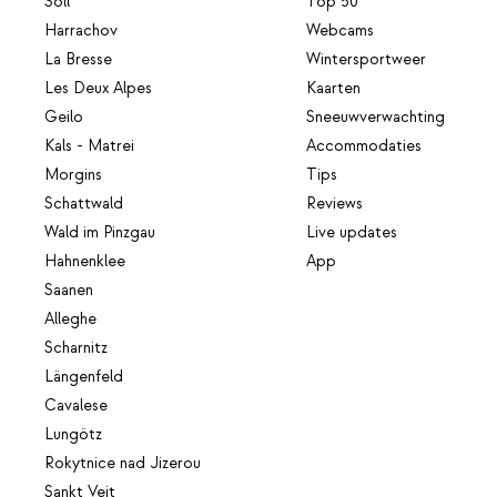
Söll
Top 50
Harrachov
Webcams
La Bresse
Wintersportweer
Les Deux Alpes
Kaarten
Geilo
Sneeuwverwachting
Kals - Matrei
Accommodaties
Morgins
Tips
Schattwald
Reviews
Wald im Pinzgau
Live updates
Hahnenklee
App
Saanen
Alleghe
Scharnitz
Längenfeld
Cavalese
Lungötz
Rokytnice nad Jizerou
Sankt Veit