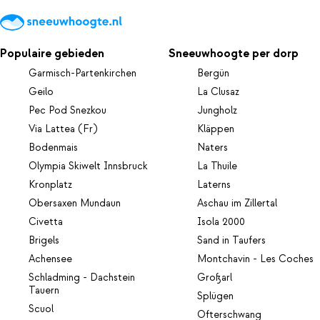
Populaire gebieden
Sneeuwhoogte per dorp
Garmisch-Partenkirchen
Bergün
Geilo
La Clusaz
Pec Pod Snezkou
Jungholz
Via Lattea (Fr)
Kläppen
Bodenmais
Naters
Olympia Skiwelt Innsbruck
La Thuile
Kronplatz
Laterns
Obersaxen Mundaun
Aschau im Zillertal
Civetta
Isola 2000
Brigels
Sand in Taufers
Achensee
Montchavin - Les Coches
Schladming - Dachstein
Großarl
Tauern
Splügen
Scuol
Ofterschwang