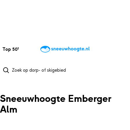
NAAR HOOFDINHOUD
Top 50
Webcams
Wintersportweer
Kaarten
Sneeuwverwacht
Sneeuwhoogte Emberger
Alm