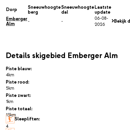
Sneeuwhoogte
Sneeuwhoogte
Laatste
Dorp
berg
dal
update
06-08-
Emberger
-
-
Bekijk 
Alm
2026
Details skigebied Emberger Alm
Piste blauw:
4km
Piste rood:
5km
Piste zwart:
1km
Piste totaal:
13km
Sleepliften:
4