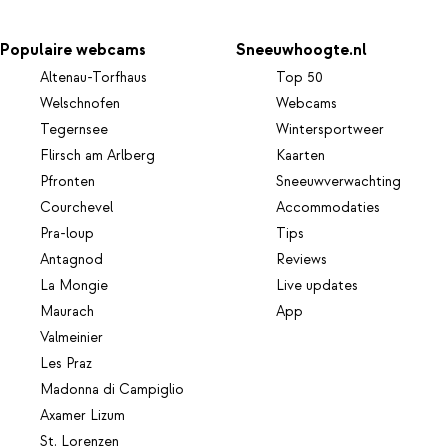
Populaire webcams
Sneeuwhoogte.nl
Altenau-Torfhaus
Top 50
Welschnofen
Webcams
Tegernsee
Wintersportweer
Flirsch am Arlberg
Kaarten
Pfronten
Sneeuwverwachting
Courchevel
Accommodaties
Pra-loup
Tips
Antagnod
Reviews
La Mongie
Live updates
Maurach
App
Valmeinier
Les Praz
Madonna di Campiglio
Axamer Lizum
St. Lorenzen