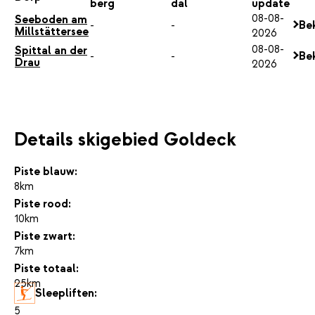
berg
dal
update
08-08-
Seeboden am
-
-
Bek
Millstättersee
2026
08-08-
Spittal an der
-
-
Bek
Drau
2026
Details skigebied Goldeck
Piste blauw:
8km
Piste rood:
10km
Piste zwart:
7km
Piste totaal:
25km
Sleepliften:
5