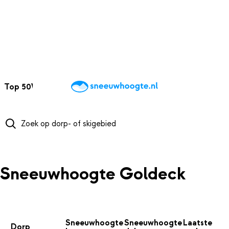
NAAR HOOFDINHOUD
Top 50
Webcams
Wintersportweer
Kaarten
Sneeuwverwacht
Sneeuwhoogte Goldeck
Sneeuwhoogte
Sneeuwhoogte
Laatste
Dorp