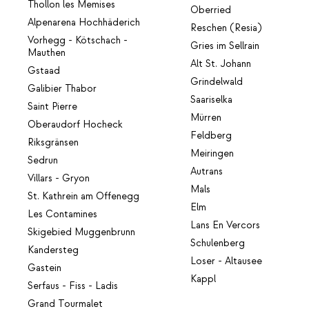
Thollon les Memises
Oberried
Alpenarena Hochhäderich
Reschen (Resia)
Vorhegg - Kötschach -
Gries im Sellrain
Mauthen
Alt St. Johann
Gstaad
Grindelwald
Galibier Thabor
Saariselka
Saint Pierre
Mürren
Oberaudorf Hocheck
Feldberg
Riksgränsen
Meiringen
Sedrun
Autrans
Villars - Gryon
Mals
St. Kathrein am Offenegg
Elm
Les Contamines
Lans En Vercors
Skigebied Muggenbrunn
Schulenberg
Kandersteg
Loser - Altausee
Gastein
Kappl
Serfaus - Fiss - Ladis
Grand Tourmalet