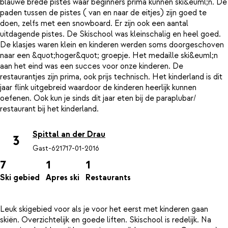
blauwe brede pistes waar beginners prima kunnen ski&euml;n. De
paden tussen de pistes ( van en naar de eitjes) zijn goed te
doen, zelfs met een snowboard. Er zijn ook een aantal
uitdagende pistes. De Skischool was kleinschalig en heel goed.
De klasjes waren klein en kinderen werden soms doorgeschoven
naar een &quot;hoger&quot; groepje. Het medaille ski&euml;n
aan het eind was een succes voor onze kinderen. De
restaurantjes zijn prima, ook prijs technisch. Het kinderland is dit
jaar flink uitgebreid waardoor de kinderen heerlijk kunnen
oefenen. Ook kun je sinds dit jaar eten bij de paraplubar/
Spittal an der Drau
3
Gast-6217
17-01-2016
7
1
1
Ski gebied
Apres ski
Restaurants
Leuk skigebied voor als je voor het eerst met kinderen gaan
skiën. Overzichtelijk en goede liften. Skischool is redelijk. Na