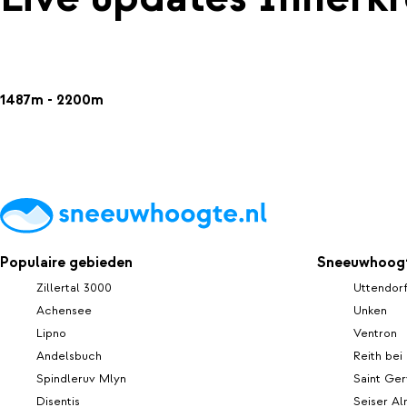
1487m - 2200m
Populaire gebieden
Sneeuwhoogt
Zillertal 3000
Uttendor
Achensee
Unken
Lipno
Ventron
Andelsbuch
Reith bei
Spindleruv Mlyn
Saint Ger
Disentis
Seiser A