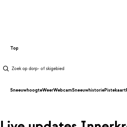
NAAR HOOFDINHOUD
Top 50
Webcams
Wintersportweer
Kaarten
Sneeuwverwa
Sneeuwhoogte
Weer
Webcam
Sneeuwhistorie
Pistekaart
Live updates Innerk