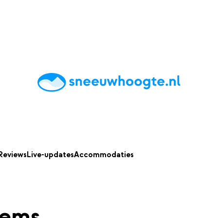
chting
Accommodaties
Tips
Reviews
Live updates
App
Reviews
Live-updates
Accommodaties
rems