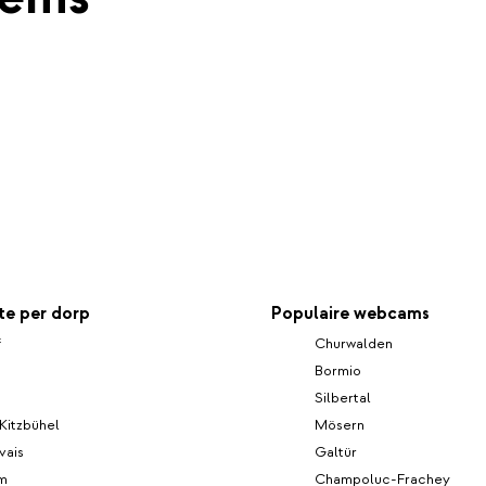
e per dorp
Populaire webcams
f
Churwalden
Bormio
Silbertal
 Kitzbühel
Mösern
vais
Galtür
lm
Champoluc-Frachey