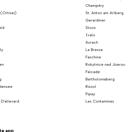
Champéry
 (Ortisei)
St. Anton am Arlberg
Gerardmer
ald
Stoos
Ivalo
Aurach
ly
La Bresse
Faschina
en
Rokytnice nad Jizerou
Falcade
g
Bartholomäberg
densee
Risoul
Pipay
 D'allevard
Les Contamines
te app