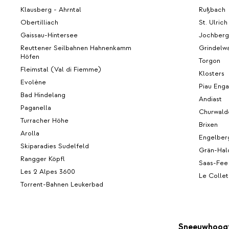
Klausberg - Ahrntal
Rußbach
Obertilliach
St. Ulrich
Gaissau-Hintersee
Jochberg
Reuttener Seilbahnen Hahnenkamm
Grindelw
Höfen
Torgon
Fleimstal (Val di Fiemme)
Klosters
Evolène
Piau Enga
Bad Hindelang
Andiast
Paganella
Churwald
Turracher Höhe
Brixen
Arolla
Engelber
Skiparadies Sudelfeld
Grän-Hal
Rangger Köpfl
Saas-Fee
Les 2 Alpes 3600
Le Collet
Torrent-Bahnen Leukerbad
Sneeuwhoog