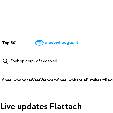
NAAR HOOFDINHOUD
Top 50
Webcams
Wintersportweer
Kaarten
Sneeuwverwacht
Sneeuwhoogte
Weer
Webcam
Sneeuwhistorie
Pistekaart
Rev
Live updates Flattach