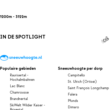
1200m - 3122m
IN DE SPOTLIGHT
Populaire gebieden
Sneeuwhoogte per dorp
Raurisertal -
Campitello
Hochalmbahnen
St. Ulrich (Ortisei)
Lac Blanc
Saint François Longchamp
Chamrousse
Falera
Brandnertal
Pfunds
SkiWelt Wilder Kaiser -
Dimaro
Brixental