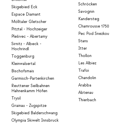
Schröcken
Skigebied Eck
Savognin
Espace Diamant
Kandersteg
Mölltaler Gletscher
Chamrousse 1750
Pitztal - Hochzeiger
Pec Pod Snezkou
Plešivec - Abertamy
Stans
Sirnitz - Albeck -
Itter
Hochrindl
Thollon
Toggenburg
Les Albiez
Kleinwalsertal
Trafoi
Bischofsmais
Chandolin
Garmisch-Partenkirchen
Arabba
Reuttener Seilbahnen
Hahnenkamm Höfen
Abtenau
Trysil
Thierbach
Grainau - Zugspitze
Skigebied Balderschwang
Olympia Skiwelt Innsbruck