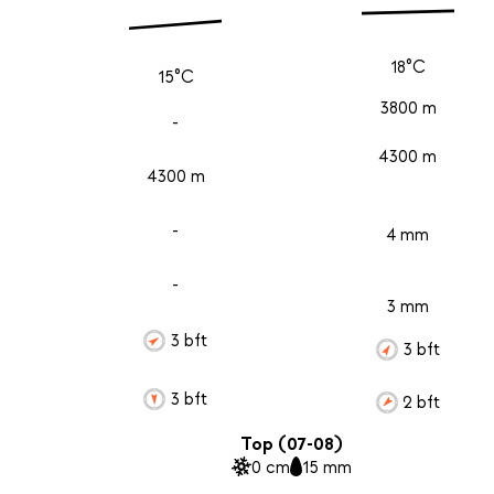
18°C
15°C
3800 m
-
4300 m
4300 m
-
4 mm
-
3 mm
3 bft
3 bft
3 bft
2 bft
Top (07-08)
0 cm
15 mm