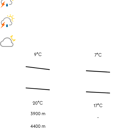
9°C
7°C
20°C
17°C
3900 m
-
4400 m