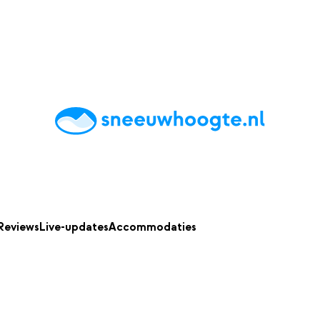
chting
Accommodaties
Tips
Reviews
Live updates
App
Reviews
Live-updates
Accommodaties