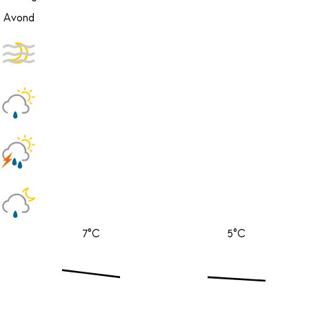
Avond
7°C
5°C