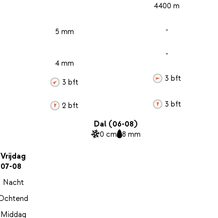
4400 m
-
5 mm
-
4 mm
3 bft
3 bft
3 bft
2 bft
Dal (06-08)
0 cm
8 mm
Vrijdag
07-08
Nacht
Ochtend
Middag