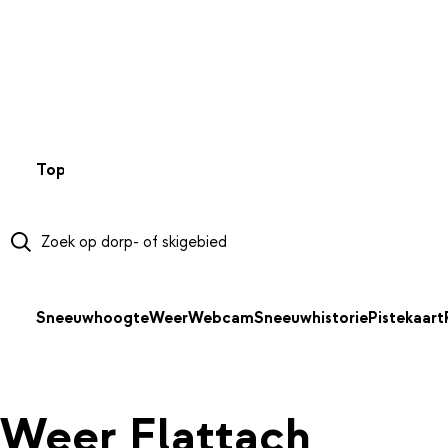
NAAR HOOFDINHOUD
Top 50
Webcams
Wintersportweer
Kaarten
Sneeuwverwa
Sneeuwhoogte
Weer
Webcam
Sneeuwhistorie
Pistekaart
Weer Flattach