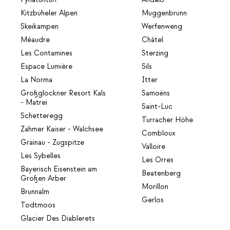
Kitzbüheler Alpen
Muggenbrunn
Skeikampen
Werfenweng
Méaudre
Châtel
Les Contamines
Sterzing
Espace Lumière
Sils
La Norma
Itter
Großglockner Resort Kals
Samoëns
- Matrei
Saint-Luc
Schetteregg
Turracher Höhe
Zahmer Kaiser - Walchsee
Combloux
Grainau - Zugspitze
Valloire
Les Sybelles
Les Orres
Bayerisch Eisenstein am
Beatenberg
Großen Arber
Morillon
Brunnalm
Gerlos
Todtmoos
Glacier Des Diablerets