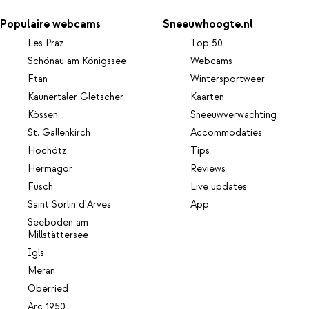
Populaire webcams
Sneeuwhoogte.nl
Les Praz
Top 50
Schönau am Königssee
Webcams
Ftan
Wintersportweer
Kaunertaler Gletscher
Kaarten
Kössen
Sneeuwverwachting
St. Gallenkirch
Accommodaties
Hochötz
Tips
Hermagor
Reviews
Fusch
Live updates
Saint Sorlin d'Arves
App
Seeboden am
Millstättersee
Igls
Meran
Oberried
Arc 1950