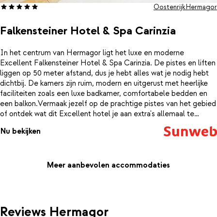
Oostenrijk
Hermagor
Falkensteiner Hotel & Spa Carinzia
In het centrum van Hermagor ligt het luxe en moderne
Excellent Falkensteiner Hotel & Spa Carinzia. De pistes en liften
liggen op 50 meter afstand, dus je hebt alles wat je nodig hebt
dichtbij. De kamers zijn ruim, modern en uitgerust met heerlijke
faciliteiten zoals een luxe badkamer, comfortabele bedden en
een balkon.Vermaak jezelf op de prachtige pistes van het gebied
of ontdek wat dit Excellent hotel je aan extra's allemaal te
bieden heeft! Dompel jezelf onder in het warme water van het
Nu bekijken
binnen- of buitenzwembad, ontspan je spieren in de sauna,
jacuzzi, ijsbad of Turks stoombad of verwen jezelf met een
heerlijke massage of schoonheidsbehandeling. Neem plaats in
het restaurant voor een smaakvol diner en proost met je
Meer aanbevolen accommodaties
vrienden en familie in de eigen après-ski bar van het hotel.
Reviews Hermagor