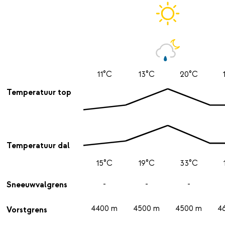
11°C
13°C
20°C
Temperatuur top
Temperatuur dal
15°C
19°C
33°C
-
-
-
Sneeuwvalgrens
4400 m
4500 m
4500 m
4
Vorstgrens