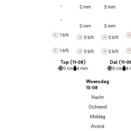
-
2 mm
2 mm
-
2 mm
2 mm
1 bft
2 bft
2 bft
1 bft
2 bft
2 bft
Top (11-08)
Dal (11-0
0 cm
4 mm
0 cm
4
Woensdag
12-08
Nacht
Ochtend
Middag
Avond