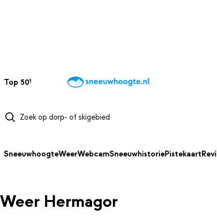
NAAR HOOFDINHOUD
Top 50
Webcams
Wintersportweer
Kaarten
Sneeuwverwacht
Sneeuwhoogte
Weer
Webcam
Sneeuwhistorie
Pistekaart
Rev
Weer Hermagor