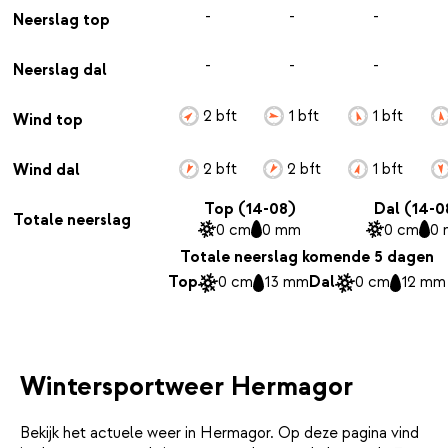
-
-
-
Neerslag top
-
-
-
Neerslag dal
2 bft
1 bft
1 bft
Wind top
2 bft
2 bft
1 bft
Wind dal
Top (14-08)
Dal (14-0
Totale neerslag
0 cm
0 mm
0 cm
0
Totale neerslag komende 5 dagen
Top
0 cm
13 mm
Dal
0 cm
12 mm
Wintersportweer Hermagor
Bekijk het actuele weer in Hermagor. Op deze pagina vind