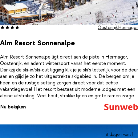
Oostenrijk
Hermagor
Alm Resort Sonnenalpe
Alm Resort Sonnenalpe ligt direct aan de piste in Hermagor,
Oostenrijk, en ademt wintersport vanaf het eerste moment.
Dankzij de ski‑in/ski‑out ligging klik je je ski’s letterlijk voor de deur
aan en glijd je zo het uitgestrekte skigebied in. De bergen om je
heen en de rustige setting zorgen direct voor dat echte
vakantiegevoel.Het resort bestaat uit moderne lodges met een
alpine uitstraling. Veel hout, strakke lijnen en grote ramen zorgen
voor een licht en comfortabel interieur. De ruime appartementen
Nu bekijken
zijn van alle gemakken voorzien, met fijne bedden en een
complete keuken, ideaal om na een actieve dag samen te
ontspannen.Na het skiën is het hier heerlijk bijkomen. Vlakbij het
resort vind je een restaurant waar je aanschuift voor een goede
maaltijd. Daarnaast beschikken sommige appartementen over
8 dagen vanaf