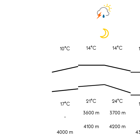
14°C
14°C
10°C
21°C
24°C
17°C
3600 m
3700 m
-
4100 m
4200 m
4000 m
4