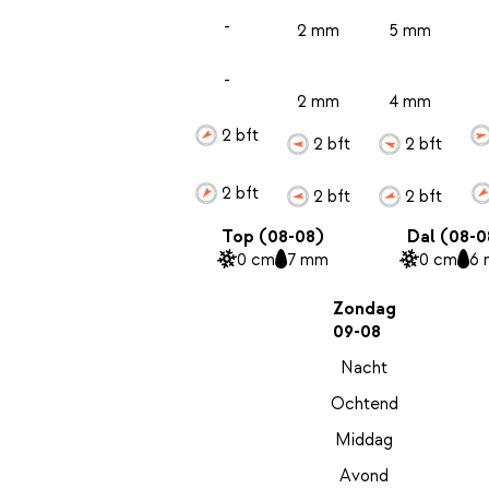
-
2 mm
5 mm
-
2 mm
4 mm
2 bft
2 bft
2 bft
2 bft
2 bft
2 bft
Top (08-08)
Dal (08-0
0 cm
7 mm
0 cm
6
Zondag
09-08
Nacht
Ochtend
Middag
Avond