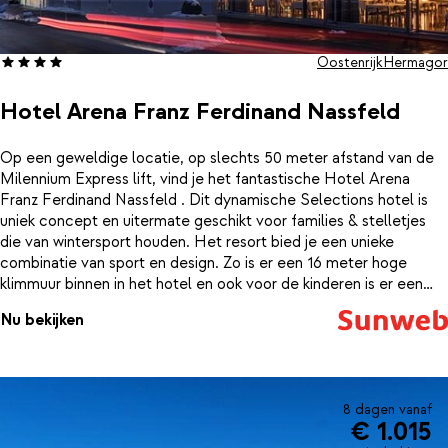
Oostenrijk
Hermagor
Hotel Arena Franz Ferdinand Nassfeld
Op een geweldige locatie, op slechts 50 meter afstand van de
Milennium Express lift, vind je het fantastische Hotel Arena
Franz Ferdinand Nassfeld . Dit dynamische Selections hotel is
uniek concept en uitermate geschikt voor families & stelletjes
die van wintersport houden. Het resort bied je een unieke
combinatie van sport en design. Zo is er een 16 meter hoge
klimmuur binnen in het hotel en ook voor de kinderen is er een
aparte klimmuur en fantastische binnenspeeltuin. Het hotel biedt
Nu bekijken
verzorgde & sfeervol ingerichte kamers, die beschikken over een
eigen comfortabele badkamer. Je kunt kiezen voor een fijne en
modern ingerichte 2-persoonskamer, een ruimere 4-
persoonskamer of een comfortabele familiekamer. Na het skiën
kun je voor een welverdiend après-ski drankje terecht in de
8 dagen vanaf
€ 1.015
gezellige lounge van Hotel Arena Franz Ferdinand Nassfeld. Zin