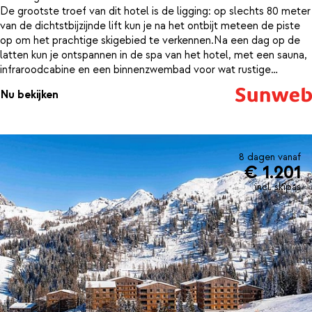
De grootste troef van dit hotel is de ligging: op slechts 80 meter
van de dichtstbijzijnde lift kun je na het ontbijt meteen de piste
op om het prachtige skigebied te verkennen.Na een dag op de
latten kun je ontspannen in de spa van het hotel, met een sauna,
infraroodcabine en een binnenzwembad voor wat rustige
baantjes. In het restaurant worden traditionele Oostenrijkse
Nu bekijken
gerechten geserveerd. ’s Ochtends is er een ontbijtbuffet en ’s
avonds kun je genieten van een 3-gangen diner.
8 dagen vanaf
€ 1.201
incl. skipas