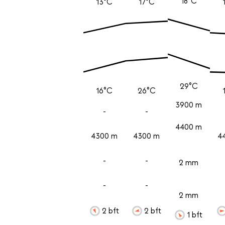
18°C
13°C
17°C
29°C
16°C
26°C
3900 m
-
-
4400 m
4300 m
4300 m
4
-
-
2 mm
-
-
2 mm
2 bft
2 bft
1 bft