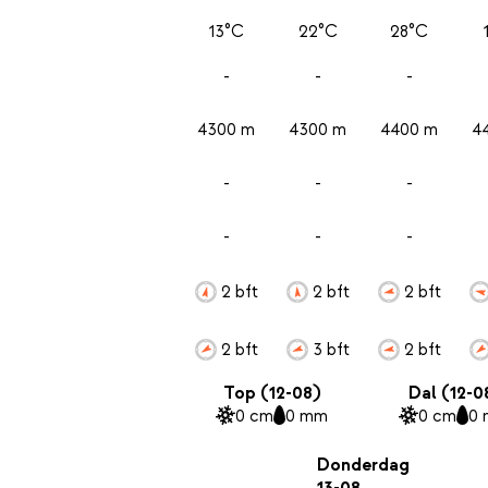
13°C
22°C
28°C
-
-
-
4300 m
4300 m
4400 m
4
-
-
-
-
-
-
2 bft
2 bft
2 bft
2 bft
3 bft
2 bft
Top (12-08)
Dal (12-0
0 cm
0 mm
0 cm
0
Donderdag