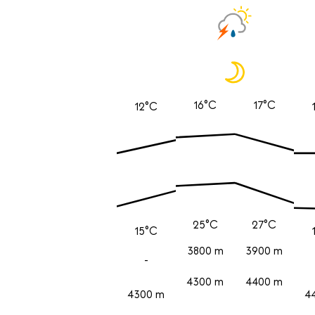
16°C
17°C
12°C
25°C
27°C
15°C
3800 m
3900 m
-
4300 m
4400 m
4300 m
4