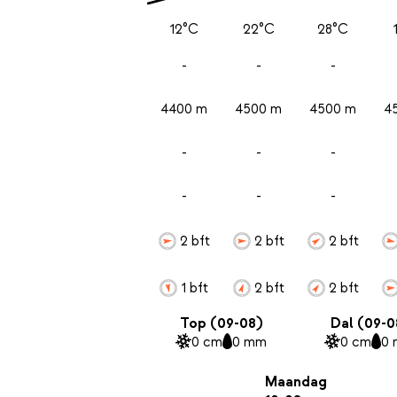
12°C
22°C
28°C
-
-
-
4400 m
4500 m
4500 m
4
-
-
-
-
-
-
2 bft
2 bft
2 bft
1 bft
2 bft
2 bft
Top (09-08)
Dal (09-0
0 cm
0 mm
0 cm
0
Maandag