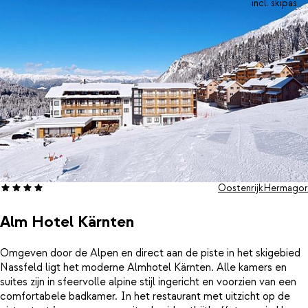
in wat ontspanning? Duik dan nog even de wellness in! Je vind
incl. skipas
hier een speciale disco-sauna en een winter wonderland-sauna
en een Turks stoombad, waar je je spieren weer lekker kan laten
opwarmen. Ook vind je hier een prachtige infinity pool met een
spectaculair uitzicht op de besneeuwde bergtoppen. In het
restaurant staat ’s morgens en ’s avonds een heerlijk buffet voor
je klaar met regionale specialiteiten. ’s Morgens geniet je van
een zeer uitgebreid ontbijt en ’s avonds is er geregeld een
bijzonder themabuffet. Van een Aziatisch tot een typisch Alpen
buffet: alles is tot in de puntjes verzorgd en van een fantastische
kwaliteit. Leuk om te weten: speciaal voor kinderen is er de leuke
kids & teens club, compleet met grote binnenspeeltuin,
knutselhoek en babyhoek. Dagelijks zijn er verschillende leuke
Oostenrijk
Hermagor
activiteiten of workshops. De teens club is uitgerust met
Playstation 5, biljart en ijshockey.
Alm Hotel Kärnten
Omgeven door de Alpen en direct aan de piste in het skigebied
Nassfeld ligt het moderne Almhotel Kärnten. Alle kamers en
suites zijn in sfeervolle alpine stijl ingericht en voorzien van een
comfortabele badkamer. In het restaurant met uitzicht op de