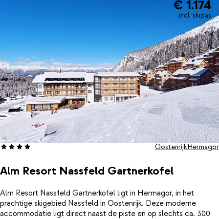
€ 1.174
een privé sauna, perfect om koude benen weer op te warmen.
Ook aan praktisch comfort is gedacht, zoals een verwarmde
incl. skipas
skiruimte.Alm Resort Sonnenalpe ligt rustig, maar toch praktisch:
een minisupermarkt vind je al op ongeveer 50 meter afstand.
Een fijne plek waar actief skiën en ontspannen momenten
moeiteloos samenkomen.
Oostenrijk
Hermagor
Alm Resort Nassfeld Gartnerkofel
Alm Resort Nassfeld Gartnerkofel ligt in Hermagor, in het
prachtige skigebied Nassfeld in Oostenrijk. Deze moderne
accommodatie ligt direct naast de piste en op slechts ca. 300