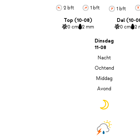
2 bft
1 bft
1 bft
Top (10-08)
Dal (10-0
0 cm
2 mm
0 cm
2
Dinsdag
11-08
Nacht
Ochtend
Middag
Avond