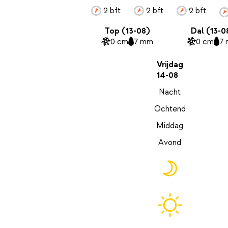
2 bft
2 bft
2 bft
Top (13-08)
Dal (13-0
0 cm
7 mm
0 cm
7
Vrijdag
14-08
Nacht
Ochtend
Middag
Avond