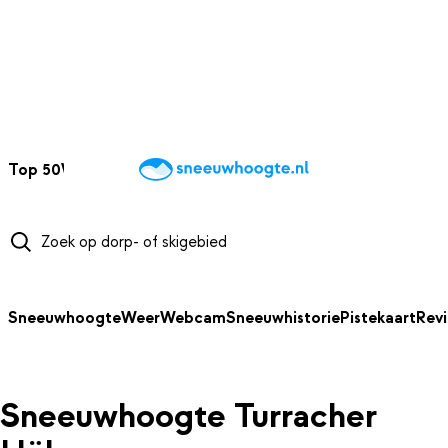
NAAR HOOFDINHOUD
Top 50
Webcams
Wintersportweer
Kaarten
Sneeuwverwacht
Sneeuwhoogte
Weer
Webcam
Sneeuwhistorie
Pistekaart
Rev
Sneeuwhoogte Turracher