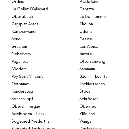
Ordino
Pradollano
Le Collet D'allevard
Carezza
Obertilliach
Le bonhomme
Zugspitz Arena
Thollon
Kampenwand
Uderns
Scuol
Grainau
Grächen
Les Albiez
Nebelhorn
Anzère
Paganella
Ofterschwang
Mieders
Samnaun
Puy Saint Vincent
Bach im Lechtal
Ovronnaz
Tschiertschen
Kandersteg
Stoos
Sonnenkopf
Schröcken
Oberammergau
Oberried
Adelboden - Lenk
Ylläsjärvi
Skigebied Niederthai
Wangs