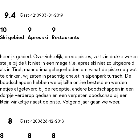
9.4
Gast-12109
03-01-2019
10
9
9
Ski gebied
Apres ski
Restaurants
heerlijk gebied. Overzichtelijk, brede pistes, zelfs in drukke weken
sta je bij de lift niet in een mega file. apres ski niet zo uitgebreid
als in Tirol, maar prima gelegenheden om vanaf de piste nog wat
te drinken. wij zaten in prachtig chalet in alpenpark turrach. De
boodschappen hebben we bij billa online besteld en werden
netjes afgeleverd bij de receptie. andere boodschappen in een
dorpje verderop gedaan en een vergeten boodschap bij een
8
Gast-12006
26-12-2018
8
8
8