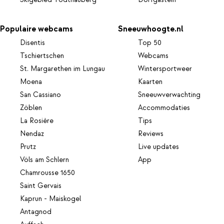
Skigebied Todtnauberg
Dorfgastein
Populaire webcams
Sneeuwhoogte.nl
Disentis
Top 50
Tschiertschen
Webcams
St. Margarethen im Lungau
Wintersportweer
Moena
Kaarten
San Cassiano
Sneeuwverwachting
Zöblen
Accommodaties
La Rosière
Tips
Nendaz
Reviews
Prutz
Live updates
Völs am Schlern
App
Chamrousse 1650
Saint Gervais
Kaprun - Maiskogel
Antagnod