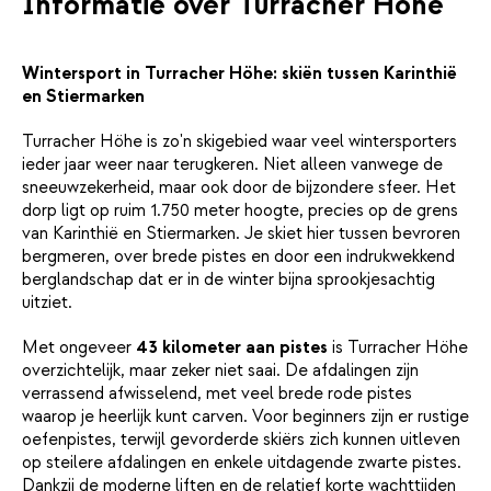
Informatie over Turracher Höhe
Wintersport in Turracher Höhe: skiën tussen Karinthië
en Stiermarken
Turracher Höhe is zo'n skigebied waar veel wintersporters
ieder jaar weer naar terugkeren. Niet alleen vanwege de
sneeuwzekerheid, maar ook door de bijzondere sfeer. Het
dorp ligt op ruim 1.750 meter hoogte, precies op de grens
van Karinthië en Stiermarken. Je skiet hier tussen bevroren
bergmeren, over brede pistes en door een indrukwekkend
berglandschap dat er in de winter bijna sprookjesachtig
uitziet.
Met ongeveer
43 kilometer aan pistes
is Turracher Höhe
overzichtelijk, maar zeker niet saai. De afdalingen zijn
verrassend afwisselend, met veel brede rode pistes
waarop je heerlijk kunt carven. Voor beginners zijn er rustige
oefenpistes, terwijl gevorderde skiërs zich kunnen uitleven
op steilere afdalingen en enkele uitdagende zwarte pistes.
Dankzij de moderne liften en de relatief korte wachttijden