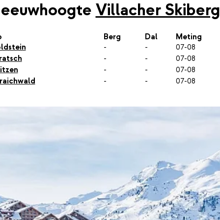
neeuwhoogte
Villacher Skiber
p
Berg
Dal
Meting
ldstein
-
-
07-08
ratsch
-
-
07-08
itzen
-
-
07-08
raichwald
-
-
07-08