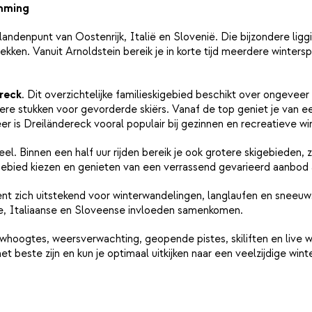
emming
ielandenpunt van Oostenrijk, Italië en Slovenië. Die bijzondere lig
kken. Vanuit Arnoldstein bereik je in korte tijd meerdere wintersp
reck
. Dit overzichtelijke familieskigebied beschikt over ongeveer
re stukken voor gevorderde skiërs. Vanaf de top geniet je van een 
eer is Dreiländereck vooral populair bij gezinnen en recreatieve wi
el. Binnen een half uur rijden bereik je ook grotere skigebieden, 
igebied kiezen en genieten van een verrassend gevarieerd aanbod
nt zich uitstekend voor winterwandelingen, langlaufen en sneeuw
kse, Italiaanse en Sloveense invloeden samenkomen.
uwhoogtes, weersverwachting, geopende pistes, skiliften en live
 beste zijn en kun je optimaal uitkijken naar een veelzijdige wint