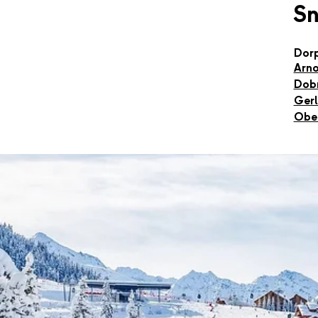
S
Dor
Arno
Dob
Gerl
Obe