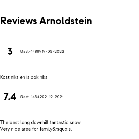
Reviews Arnoldstein
3
Gast-14889
19-02-2022
7.4
Gast-14542
02-12-2021
The best long downhill,fantastic snow.