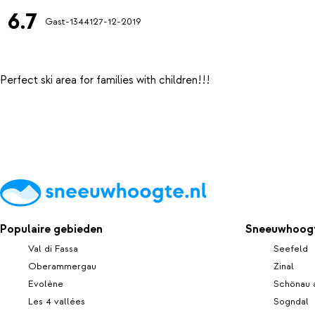
6.7
Gast-13441
27-12-2019
Populaire gebieden
Sneeuwhoogt
Val di Fassa
Seefeld
Oberammergau
Zinal
Evolène
Schönau 
Les 4 vallées
Sogndal