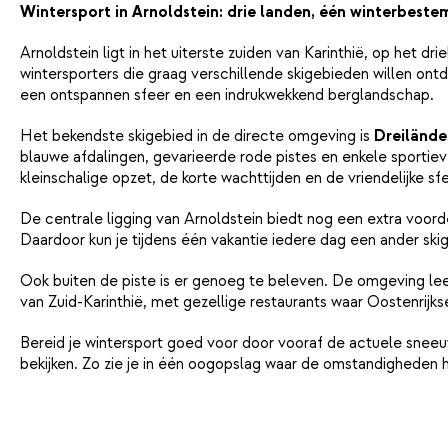
Wintersport in Arnoldstein: drie landen, één winterbest
Arnoldstein ligt in het uiterste zuiden van Karinthië, op het dr
wintersporters die graag verschillende skigebieden willen ontde
een ontspannen sfeer en een indrukwekkend berglandschap.
Het bekendste skigebied in de directe omgeving is
Dreilände
blauwe afdalingen, gevarieerde rode pistes en enkele sportieve
kleinschalige opzet, de korte wachttijden en de vriendelijke sf
De centrale ligging van Arnoldstein biedt nog een extra voorde
Daardoor kun je tijdens één vakantie iedere dag een ander sk
Ook buiten de piste is er genoeg te beleven. De omgeving lee
van Zuid-Karinthië, met gezellige restaurants waar Oostenrij
Bereid je wintersport goed voor door vooraf de actuele snee
bekijken. Zo zie je in één oogopslag waar de omstandigheden het