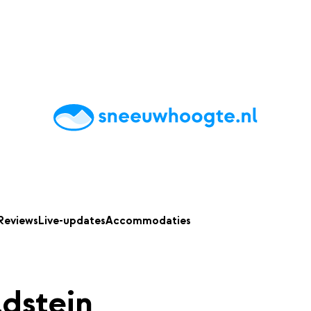
chting
Accommodaties
Tips
Reviews
Live updates
App
Reviews
Live-updates
Accommodaties
dstein