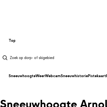
NAAR HOOFDINHOUD
Top 50
Webcams
Wintersportweer
Kaarten
Sneeuwverwa
Sneeuwhoogte
Weer
Webcam
Sneeuwhistorie
Pistekaart
Sneeuwhoogte Arnol