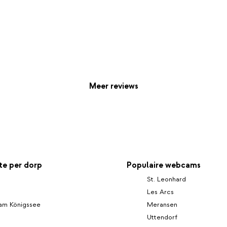
Meer reviews
e per dorp
Populaire webcams
St. Leonhard
Les Arcs
am Königssee
Meransen
Uttendorf