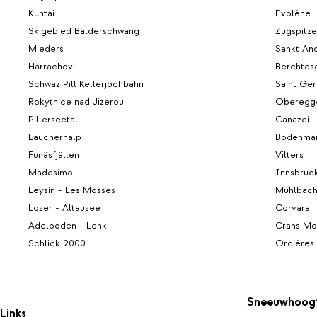
Kühtai
Evolène
Skigebied Balderschwang
Zugspitze
Mieders
Sankt An
Harrachov
Berchtes
Schwaz Pill Kellerjochbahn
Saint Ger
Rokytnice nad Jizerou
Oberegg
Pillerseetal
Canazei
Lauchernalp
Bodenmai
Funäsfjällen
Vilters
Madesimo
Innsbruc
Leysin - Les Mosses
Mühlbach
Loser - Altausee
Corvara
Adelboden - Lenk
Crans Mo
Schlick 2000
Orcières
Sneeuwhoog
Links