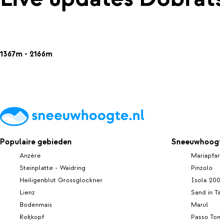
1367m - 2166m
Populaire gebieden
Sneeuwhoogt
Anzère
Mariapfar
Steinplatte - Waidring
Pinzolo
Heiligenblut Grossglockner
Isola 20
Lienz
Sand in T
Bodenmais
Marul
Roßkopf
Passo To