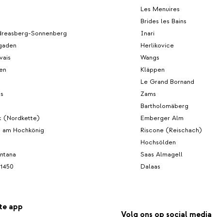
Les Menuires
Brides les Bains
dreasberg-Sonnenberg
Inari
gaden
Herlikovice
vais
Wangs
en
Kläppen
Le Grand Bornand
s
Zams
Bartholomäberg
k (Nordkette)
Emberger Alm
 am Hochkönig
Riscone (Reischach)
Hochsölden
ntana
Saas Almagell
 1450
Dalaas
te app
Volg ons op social media