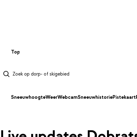
NAAR HOOFDINHOUD
Top 50
Webcams
Wintersportweer
Kaarten
Sneeuwverwa
Sneeuwhoogte
Weer
Webcam
Sneeuwhistorie
Pistekaart
Live updates Dobrat