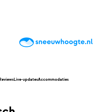
chting
Accommodaties
Tips
Reviews
Live updates
App
Reviews
Live-updates
Accommodaties
sch