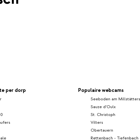
e per dorp
Populaire webcams
r
Seeboden am Millstätter
Sauze d’Oulx
00
St. Christoph
aufers
Vilters
Obertauern
nale
Rettenbach - Tiefenbach 