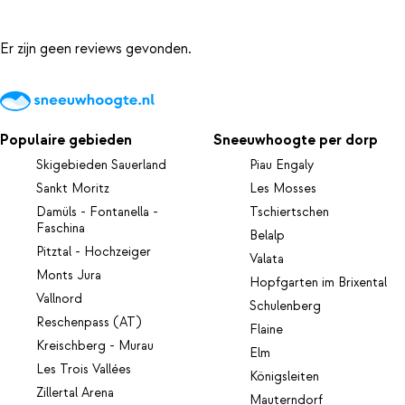
Er zijn geen reviews gevonden.
Populaire gebieden
Sneeuwhoogte per dorp
Skigebieden Sauerland
Piau Engaly
Sankt Moritz
Les Mosses
Damüls - Fontanella -
Tschiertschen
Faschina
Belalp
Pitztal - Hochzeiger
Valata
Monts Jura
Hopfgarten im Brixental
Vallnord
Schulenberg
Reschenpass (AT)
Flaine
Kreischberg - Murau
Elm
Les Trois Vallées
Königsleiten
Zillertal Arena
Mauterndorf