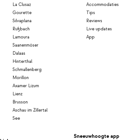
La Clusaz
Accommodaties
Gourette
Tips
Silvaplana
Reviews
Rußbach
Live updates
Lamoura
App
Saanenmöser
Dalaas
Hinterthal
Schmallenberg
Morillon
Axamer Lizum
Lienz
Brusson
Aschau im Zillertal
See
Sneeuwhoogte app