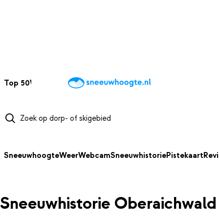
NAAR HOOFDINHOUD
Top 50
Webcams
Wintersportweer
Kaarten
Sneeuwverwacht
Sneeuwhoogte
Weer
Webcam
Sneeuwhistorie
Pistekaart
Rev
Sneeuwhistorie Oberaichwald