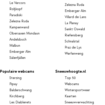
Le Vercors
Zelezna Ruda
Roßkopf
Emberger Alm
Paradiski
Villard de Lans
Zelezna Ruda
La Planay
Kampenwand
Sankt Oswald
Obersaxen Mundaun
Riefensberg
Andelsbuch
Schnalstal
Malbun
Praz de Lys
Emberger Alm
Werfenweng
Sälenfjällen
Populaire webcams
Sneeuwhoogte.nl
Sterzing
Top 50
Pipay
Webcams
Balderschwang
Wintersportweer
Kirchberg
Kaarten
Les Diablerets
Sneeuwverwachting