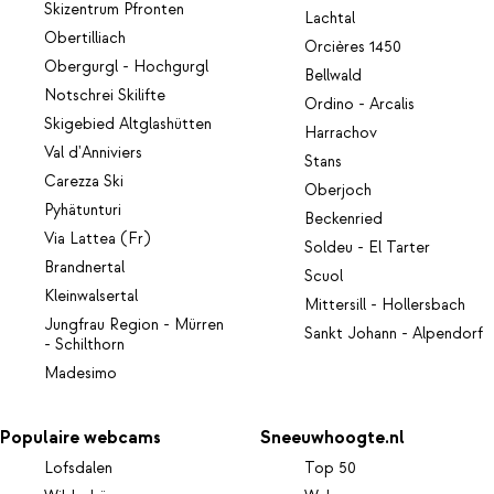
Skizentrum Pfronten
Lachtal
Obertilliach
Orcières 1450
Obergurgl - Hochgurgl
Bellwald
Notschrei Skilifte
Ordino - Arcalis
Skigebied Altglashütten
Harrachov
Val d'Anniviers
Stans
Carezza Ski
Oberjoch
Pyhätunturi
Beckenried
Via Lattea (Fr)
Soldeu - El Tarter
Brandnertal
Scuol
Kleinwalsertal
Mittersill - Hollersbach
Jungfrau Region - Mürren
Sankt Johann - Alpendorf
- Schilthorn
Madesimo
Populaire webcams
Sneeuwhoogte.nl
Lofsdalen
Top 50