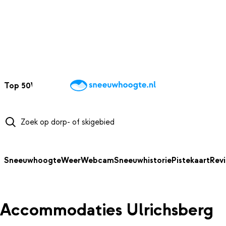
NAAR HOOFDINHOUD
Top 50
Webcams
Wintersportweer
Kaarten
Sneeuwverwacht
Sneeuwhoogte
Weer
Webcam
Sneeuwhistorie
Pistekaart
Rev
Accommodaties Ulrichsberg