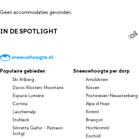
Geen accommodaties gevonden.
IN DE SPOTLIGHT
Populaire gebieden
Sneeuwhoogte per dorp
Ski Arlberg
Arnoldstein
Davos Klosters Mountains
Kössen
Espace Lumière
Postwiesen-Neuastenberg
Cortina
Alpe d'Huez
Lauchernalp
Krimml
Stuhleck
Briançon
Silvretta Galtür - Paznaun-
Hochkrimml
Ischgl
Eischoll