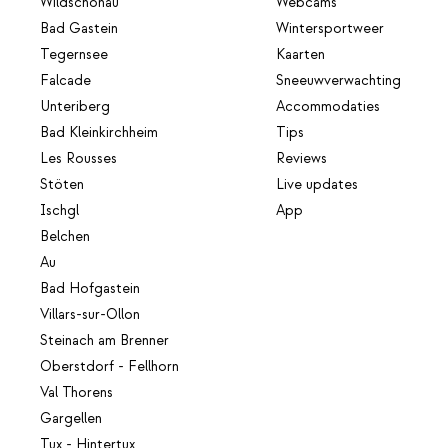
Wildschönau
Webcams
Bad Gastein
Wintersportweer
Tegernsee
Kaarten
Falcade
Sneeuwverwachting
Unteriberg
Accommodaties
Bad Kleinkirchheim
Tips
Les Rousses
Reviews
Stöten
Live updates
Ischgl
App
Belchen
Au
Bad Hofgastein
Villars-sur-Ollon
Steinach am Brenner
Oberstdorf - Fellhorn
Val Thorens
Gargellen
Tux - Hintertux