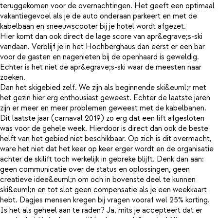
teruggekomen voor de overnachtingen. Het geeft een optimaal
vakantiegevoel als je de auto onderaan parkeert en met de
kabelbaan en sneeuwscooter bij je hotel wordt afgezet.
Hier komt dan ook direct de lage score van apr&egrave;s-ski
vandaan. Verblijf je in het Hochberghaus dan eerst er een bar
voor de gasten en nagenieten bij de openhaard is geweldig.
Echter is het niet de apr&egrave;s-ski waar de meesten naar
zoeken.
Dan het skigebied zelf. We zijn als beginnende ski&euml;r met
het gezin hier erg enthousiast geweest. Echter de laatste jaren
zijn er meer en meer problemen geweest met de kabelbanen.
Dit laatste jaar (carnaval 2019) zo erg dat een lift afgesloten
was voor de gehele week. Hierdoor is direct dan ook de beste
helft van het gebied niet beschikbaar. Op zich is dit overmacht,
ware het niet dat het keer op keer erger wordt en de organisatie
achter de skilift toch werkelijk in gebreke blijft. Denk dan aan:
geen communicatie over de status en oplossingen, geen
creatieve idee&euml;n om och in bovenste deel te kunnen
ski&euml;n en tot slot geen compensatie als je een weekkaart
hebt. Dagjes mensen kregen bij vragen vooraf wel 25% korting.
Is het als geheel aan te raden? Ja, mits je accepteert dat er