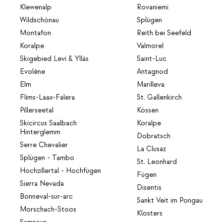
Klewenalp
Rovaniemi
Wildschönau
Splügen
Montafon
Reith bei Seefeld
Koralpe
Valmorel
Skigebied Levi & Ylläs
Saint-Luc
Evolène
Antagnod
Elm
Marilleva
Flims-Laax-Falera
St. Gallenkirch
Pillerseetal
Kössen
Skicircus Saalbach
Koralpe
Hinterglemm
Dobratsch
Serre Chevalier
La Clusaz
Splügen - Tambo
St. Leonhard
Hochzillertal - Hochfügen
Fügen
Sierra Nevada
Disentis
Bonneval-sur-arc
Sankt Veit im Pongau
Morschach-Stoos
Klosters