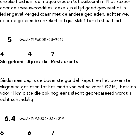
onzekerheid is in de mogelijkheden tot ski&euml;n! Niet zozeer
door de sneeuwcondities, deze zijn altijd goed geweest of in
ieder geval vergelijkbaar met de andere gebieden, echter wel
5
Gast-12960
08-03-2019
4
4
7
Ski gebied
Apres ski
Restaurants
Sinds maandag is de bovenste gondel ‘kapot’ en het bovenste
skigebied gesloten tot het einde van het seizoen! €215,- betalen
voor 11 km piste die ook nog eens slecht geprepareerd wordt is
6.4
Gast-12930
06-03-2019
6
6
7