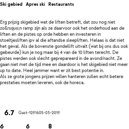
Ski gebied
Apres ski
Restaurants
Erg prijzig skigebied wat de liften betreft, dat zou nog niet
zo&rsquo;n ramp zijn als ze daarvoor ook het onderhoud aan de
liften en de pistes op orde hebben en investeren in
stoeltjesliften ipv al die aftandse sleepliften. Helaas is dat niet
het geval. Als de bovenste gondellift uitvalt (wat bij ons dus ook
gebeurde) kun je nog maar bij 4 van de 10 liften terecht. De
pistes werden ook slecht geprepareerd in de avond/nacht. Ze
gaan niet met de tijd mee en daardoor is het skigebied niet meer
up to date. Heel jammer want er zit best potentie in.
Als ze grote jongens prijzen willen hanteren zullen echt betere
prestaties moeten leveren, ook de horeca.
6.7
Gast-12916
05-03-2019
6
6
8