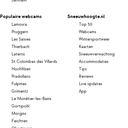
Samnaun
Populaire webcams
Sneeuwhoogte.nl
Lamoura
Top 50
Pruggern
Webcams
Les Saisies
Wintersportweer
Thierbach
Kaarten
Laterns
Sneeuwverwachting
St Colomban des Villards
Accommodaties
Hochfilzen
Tips
Pradollano
Reviews
Fulpmes
Live updates
Grimentz
App
Le Monêtier-les-Bains
Gortipohl
Morgins
Feichten