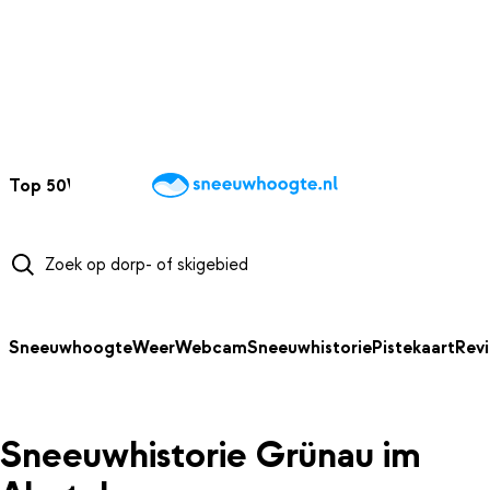
NAAR HOOFDINHOUD
Top 50
Webcams
Wintersportweer
Kaarten
Sneeuwverwacht
Sneeuwhoogte
Weer
Webcam
Sneeuwhistorie
Pistekaart
Rev
Sneeuwhistorie Grünau im