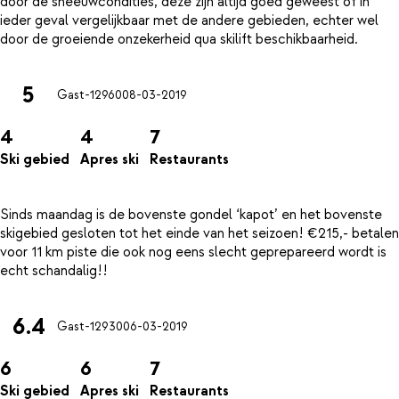
door de sneeuwcondities, deze zijn altijd goed geweest of in
ieder geval vergelijkbaar met de andere gebieden, echter wel
5
Gast-12960
08-03-2019
4
4
7
Ski gebied
Apres ski
Restaurants
Sinds maandag is de bovenste gondel ‘kapot’ en het bovenste
skigebied gesloten tot het einde van het seizoen! €215,- betalen
voor 11 km piste die ook nog eens slecht geprepareerd wordt is
6.4
Gast-12930
06-03-2019
6
6
7
Ski gebied
Apres ski
Restaurants