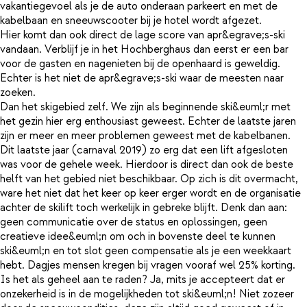
vakantiegevoel als je de auto onderaan parkeert en met de
kabelbaan en sneeuwscooter bij je hotel wordt afgezet.
Hier komt dan ook direct de lage score van apr&egrave;s-ski
vandaan. Verblijf je in het Hochberghaus dan eerst er een bar
voor de gasten en nagenieten bij de openhaard is geweldig.
Echter is het niet de apr&egrave;s-ski waar de meesten naar
zoeken.
Dan het skigebied zelf. We zijn als beginnende ski&euml;r met
het gezin hier erg enthousiast geweest. Echter de laatste jaren
zijn er meer en meer problemen geweest met de kabelbanen.
Dit laatste jaar (carnaval 2019) zo erg dat een lift afgesloten
was voor de gehele week. Hierdoor is direct dan ook de beste
helft van het gebied niet beschikbaar. Op zich is dit overmacht,
ware het niet dat het keer op keer erger wordt en de organisatie
achter de skilift toch werkelijk in gebreke blijft. Denk dan aan:
geen communicatie over de status en oplossingen, geen
creatieve idee&euml;n om och in bovenste deel te kunnen
ski&euml;n en tot slot geen compensatie als je een weekkaart
hebt. Dagjes mensen kregen bij vragen vooraf wel 25% korting.
Is het als geheel aan te raden? Ja, mits je accepteert dat er
onzekerheid is in de mogelijkheden tot ski&euml;n! Niet zozeer