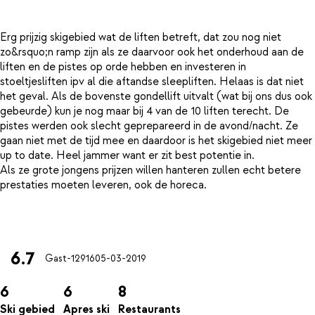
Erg prijzig skigebied wat de liften betreft, dat zou nog niet
zo&rsquo;n ramp zijn als ze daarvoor ook het onderhoud aan de
liften en de pistes op orde hebben en investeren in
stoeltjesliften ipv al die aftandse sleepliften. Helaas is dat niet
het geval. Als de bovenste gondellift uitvalt (wat bij ons dus ook
gebeurde) kun je nog maar bij 4 van de 10 liften terecht. De
pistes werden ook slecht geprepareerd in de avond/nacht. Ze
gaan niet met de tijd mee en daardoor is het skigebied niet meer
up to date. Heel jammer want er zit best potentie in.
Als ze grote jongens prijzen willen hanteren zullen echt betere
prestaties moeten leveren, ook de horeca.
6.7
Gast-12916
05-03-2019
6
6
8
Ski gebied
Apres ski
Restaurants