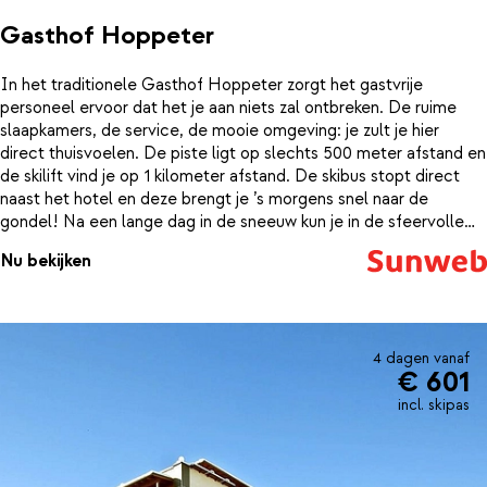
Gasthof Hoppeter
In het traditionele Gasthof Hoppeter zorgt het gastvrije
personeel ervoor dat het je aan niets zal ontbreken. De ruime
slaapkamers, de service, de mooie omgeving: je zult je hier
direct thuisvoelen. De piste ligt op slechts 500 meter afstand en
de skilift vind je op 1 kilometer afstand. De skibus stopt direct
naast het hotel en deze brengt je ’s morgens snel naar de
gondel! Na een lange dag in de sneeuw kun je in de sfeervolle
stube van Gasthof Hoppeter genieten van een lekker après-ski
Nu bekijken
drankje.
4 dagen vanaf
€ 601
incl. skipas