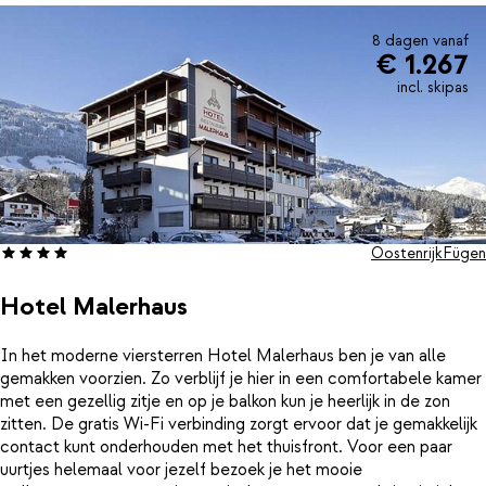
boek een ontspannende massage (tegen betaling). Sluit de dag
goed af met een heerlijk diner in het gezellige restaurant of
8 dagen vanaf
€ 1.267
geniet nog van een drankje in een van de bars van het hotel.
incl. skipas
Oostenrijk
Fügen
Hotel Malerhaus
In het moderne viersterren Hotel Malerhaus ben je van alle
gemakken voorzien. Zo verblijf je hier in een comfortabele kamer
met een gezellig zitje en op je balkon kun je heerlijk in de zon
zitten. De gratis Wi-Fi verbinding zorgt ervoor dat je gemakkelijk
contact kunt onderhouden met het thuisfront. Voor een paar
uurtjes helemaal voor jezelf bezoek je het mooie