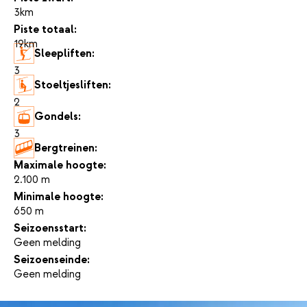
3km
Piste totaal:
19km
Sleepliften:
3
Stoeltjesliften:
2
Gondels:
3
Bergtreinen:
-
Maximale hoogte:
2.100 m
Minimale hoogte:
650 m
Seizoensstart:
Geen melding
Seizoenseinde:
Geen melding