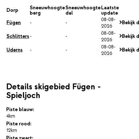
Sneeuwhoogte
Sneeuwhoogte
Laatste
Dorp
berg
dal
update
08-08-
Fügen
-
-
Bekijk 
2026
08-08-
Schlitters
-
-
Bekijk 
2026
08-08-
Uderns
-
-
Bekijk 
2026
Details skigebied Fügen -
Spieljoch
Piste blauw:
4km
Piste rood:
12km
Piste zwart: