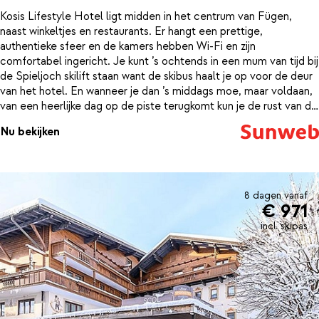
Kosis Lifestyle Hotel ligt midden in het centrum van Fügen,
naast winkeltjes en restaurants. Er hangt een prettige,
authentieke sfeer en de kamers hebben Wi-Fi en zijn
comfortabel ingericht. Je kunt ’s ochtends in een mum van tijd bij
de Spieljoch skilift staan want de skibus haalt je op voor de deur
van het hotel. En wanneer je dan ’s middags moe, maar voldaan,
van een heerlijke dag op de piste terugkomt kun je de rust van de
sauna opzoeken. In de gezellige bar staat de open haard al aan
Nu bekijken
zodat je ook daar heerlijk bij kunt komen met een glühwein of
ander drankje in de hand. Je hoeft het hotel niet uit voor een
gezellige après-ski, een snack of een cocktail. Hiervoor is de
Kosis Fun-Food-Bar, waar ook regelmatig bandjes optreden.
8 dagen vanaf
€ 971
incl. skipas