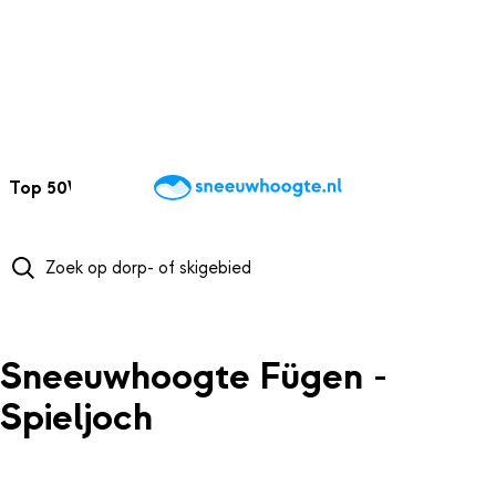
NAAR HOOFDINHOUD
Top 50
Webcams
Wintersportweer
Kaarten
Sneeuwverwacht
Sneeuwhoogte Fügen -
Spieljoch