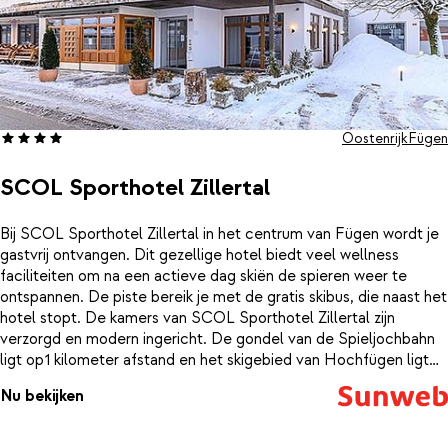
Oostenrijk
Fügen
SCOL Sporthotel Zillertal
Bij SCOL Sporthotel Zillertal in het centrum van Fügen wordt je
gastvrij ontvangen. Dit gezellige hotel biedt veel wellness
faciliteiten om na een actieve dag skiën de spieren weer te
ontspannen. De piste bereik je met de gratis skibus, die naast het
hotel stopt. De kamers van SCOL Sporthotel Zillertal zijn
verzorgd en modern ingericht. De gondel van de Spieljochbahn
ligt op1 kilometer afstand en het skigebied van Hochfügen ligt
op 10 kilometer afstand. Beide zijn gemakkelijk te bereiken met
Nu bekijken
de skibus die 's morgens en 's middags regelmatig rijdt. Na een
intensieve dag op de piste kun je in het wellness gedeelte weer
helemaal bijkomen. Warm je spieren op in een van de sauna's of