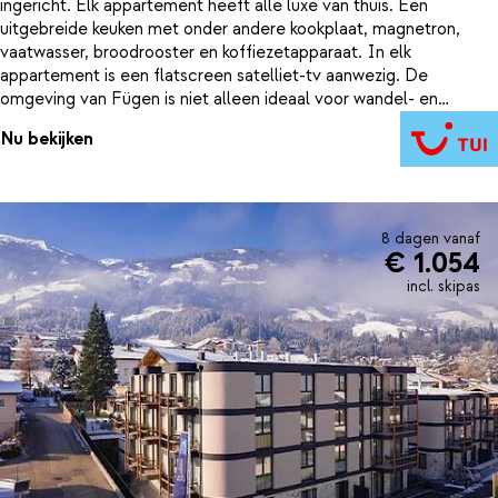
ingericht. Elk appartement heeft alle luxe van thuis. Een
uitgebreide keuken met onder andere kookplaat, magnetron,
vaatwasser, broodrooster en koffiezetapparaat. In elk
appartement is een flatscreen satelliet-tv aanwezig. De
omgeving van Fügen is niet alleen ideaal voor wandel- en
mountainbike liefhebbers. Voor de echte waaghalzen zijn er
Nu bekijken
speciale activiteiten op de Spieljochberg. Wat dacht je van
paragliding, canyoning en rafting?
8 dagen vanaf
€ 1.054
incl. skipas