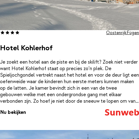
Oostenrijk
Fügen
Hotel Kohlerhof
Je zoekt een hotel aan de piste en bij de skilift? Zoek niet verder
want Hotel Kohlerhof staat op precies zo’n plek. De
Spieljochgondel vertrekt naast het hotel en voor de deur ligt een
oefenweide waar de kinderen hun eerste meters kunnen maken
op de latten. Je kamer bevindt zich in een van de twee
gebouwen welke met een ondergrondse gang met elkaar
verbonden zijn. Zo hoef je niet door de sneeuw te lopen om van
alle faciliteiten te kunnen genieten. Behalve de goede ligging
Nu bekijken
staat ook de keuken van het hotel goed bekend. ’s Ochtends
begin je de dag al goed met een prima ontbijt en dan zorgt de
gezonde Zillertaler buitenlucht de rest van de dag voor het
opwekken van de eetlust op voor een uitstekend diner. Wil je