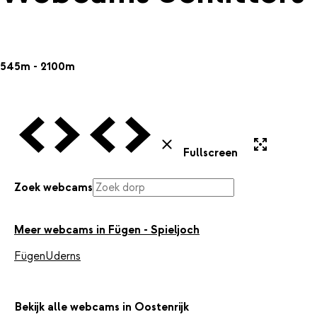
545m - 2100m
Vorige Webcam
Volgende Webcam
Vorige Webcam
Volgende Webcam
Uitvergroten
Sluiten
Fullscreen
Zoek webcams
Meer webcams in Fügen - Spieljoch
Fügen
Uderns
Bekijk alle webcams in Oostenrijk