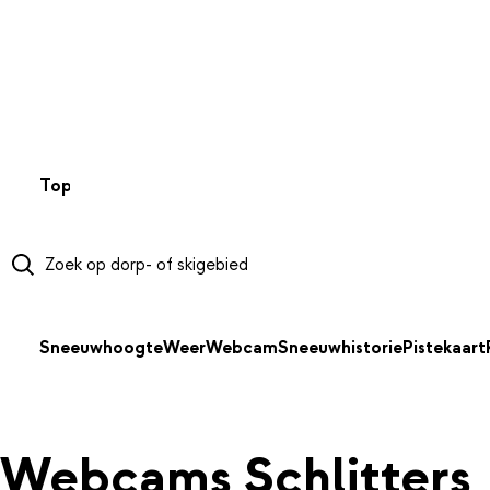
NAAR HOOFDINHOUD
Top 50
Webcams
Wintersportweer
Kaarten
Sneeuwverwa
Sneeuwhoogte
Weer
Webcam
Sneeuwhistorie
Pistekaart
Webcams Schlitters