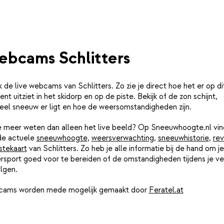
bcams Schlitters
k de live webcams van Schlitters. Zo zie je direct hoe het er op di
t uitziet in het skidorp en op de piste. Bekijk of de zon schijnt,
eel sneeuw er ligt en hoe de weersomstandigheden zijn.
je meer weten dan alleen het live beeld? Op Sneeuwhoogte.nl vin
de actuele
sneeuwhoogte
,
weersverwachting
,
sneeuwhistorie
,
rev
stekaart
van Schlitters. Zo heb je alle informatie bij de hand om je
rsport goed voor te bereiden of de omstandigheden tijdens je ver
lgen.
ams worden mede mogelijk gemaakt door
Feratel.at