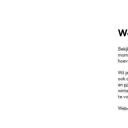
We
Bekij
momen
hoev
Wil 
ook 
en
pi
winte
te vo
Webc