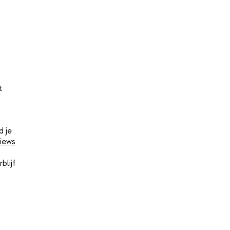
t
d je
iews
blijf