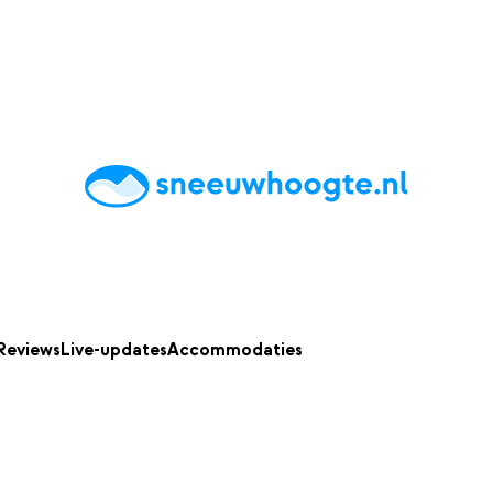
chting
Accommodaties
Tips
Reviews
Live updates
App
Reviews
Live-updates
Accommodaties