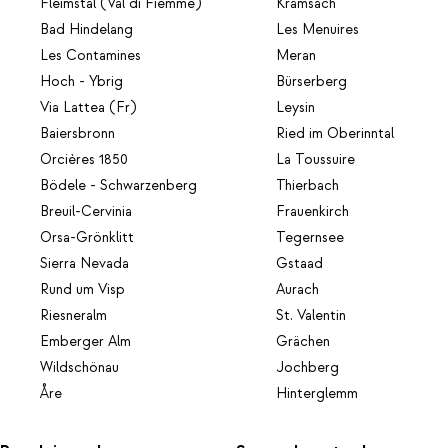
Fleimstal (Val di Fiemme)
Kramsach
Bad Hindelang
Les Menuires
Les Contamines
Meran
Hoch - Ybrig
Bürserberg
Via Lattea (Fr)
Leysin
Baiersbronn
Ried im Oberinntal
Orcières 1850
La Toussuire
Bödele - Schwarzenberg
Thierbach
Breuil-Cervinia
Frauenkirch
Orsa-Grönklitt
Tegernsee
Sierra Nevada
Gstaad
Rund um Visp
Aurach
Riesneralm
St. Valentin
Emberger Alm
Grächen
Wildschönau
Jochberg
Åre
Hinterglemm