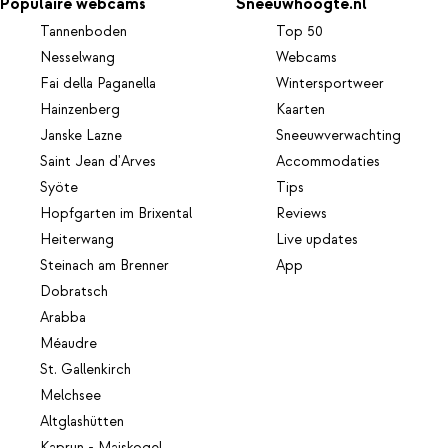
Populaire webcams
Sneeuwhoogte.nl
Tannenboden
Top 50
Nesselwang
Webcams
Fai della Paganella
Wintersportweer
Hainzenberg
Kaarten
Janske Lazne
Sneeuwverwachting
Saint Jean d'Arves
Accommodaties
Syöte
Tips
Hopfgarten im Brixental
Reviews
Heiterwang
Live updates
Steinach am Brenner
App
Dobratsch
Arabba
Méaudre
St. Gallenkirch
Melchsee
Altglashütten
Kaprun - Maiskogel