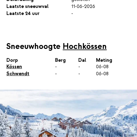
Laatste sneeuwval
11-06-2026
Laatste 24 uur
-
Sneeuwhoogte
Hochkössen
Dorp
Berg
Dal
Meting
Kössen
-
-
06-08
Schwendt
-
-
06-08