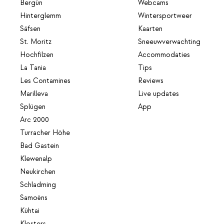
Bergün
Webcams
Hinterglemm
Wintersportweer
Säfsen
Kaarten
St. Moritz
Sneeuwverwachting
Hochfilzen
Accommodaties
La Tania
Tips
Les Contamines
Reviews
Marilleva
Live updates
Splügen
App
Arc 2000
Turracher Höhe
Bad Gastein
Klewenalp
Neukirchen
Schladming
Samoëns
Kühtai