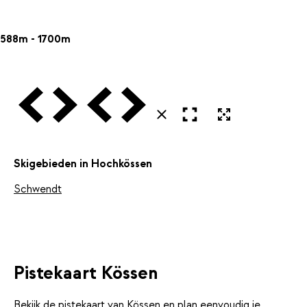
588m - 1700m
Vorige
Volgende
Vorige
Volgende
Open in volledig scherm
Uitvergroten
Sluiten
Skigebieden in Hochkössen
Schwendt
Pistekaart Kössen
Bekijk de pistekaart van Kössen en plan eenvoudig je