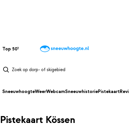
NAAR HOOFDINHOUD
Top 50
Webcams
Wintersportweer
Kaarten
Sneeuwverwacht
Sneeuwhoogte
Weer
Webcam
Sneeuwhistorie
Pistekaart
Rev
Pistekaart Kössen