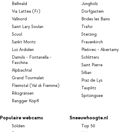
Bellwald
Jungholz
Via Lattea (Fr)
Dorfgastein
Vallnord
Brides les Bains
Saint Lary Soulan
Trafoi
Scuol
Sterzing
Sankt Moritz
Frauenkirch
Luz Ardiden
Plešivec - Abertamy
Damüls - Fontanella -
Schlitters
Faschina
Saint Pierre
Alpbachtal
Sillian
Grand Tourmalet
Praz de Lys
Fleimstal (Val di Fiemme)
Tauplitz
Riksgränsen
Spitzingsee
Rangger Köpfl
Populaire webcams
Sneeuwhoogte.nl
Sölden
Top 50