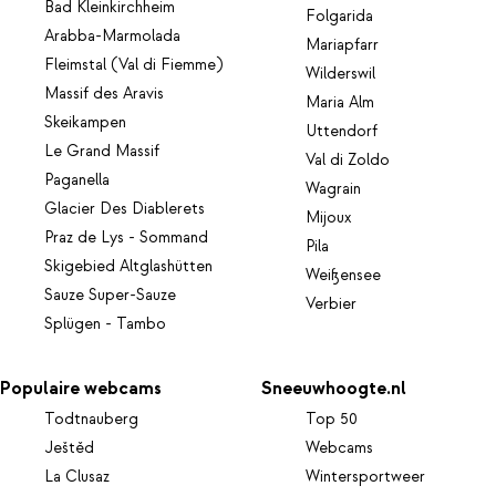
Bad Kleinkirchheim
Folgarida
Arabba-Marmolada
Mariapfarr
Fleimstal (Val di Fiemme)
Wilderswil
Massif des Aravis
Maria Alm
Skeikampen
Uttendorf
Le Grand Massif
Val di Zoldo
Paganella
Wagrain
Glacier Des Diablerets
Mijoux
Praz de Lys - Sommand
Pila
Skigebied Altglashütten
Weißensee
Sauze Super-Sauze
Verbier
Splügen - Tambo
Populaire webcams
Sneeuwhoogte.nl
Todtnauberg
Top 50
Ještěd
Webcams
La Clusaz
Wintersportweer