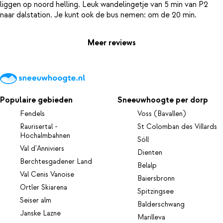
liggen op noord helling. Leuk wandelingetje van 5 min van P2
Meer reviews
Populaire gebieden
Sneeuwhoogte per dorp
Fendels
Voss (Bavallen)
Raurisertal -
St Colomban des Villards
Hochalmbahnen
Söll
Val d'Anniviers
Dienten
Berchtesgadener Land
Belalp
Val Cenis Vanoise
Baiersbronn
Ortler Skiarena
Spitzingsee
Seiser alm
Balderschwang
Janske Lazne
Marilleva