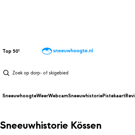
NAAR HOOFDINHOUD
Top 50
Webcams
Wintersportweer
Kaarten
Sneeuwverwacht
Sneeuwhoogte
Weer
Webcam
Sneeuwhistorie
Pistekaart
Rev
Sneeuwhistorie Kössen