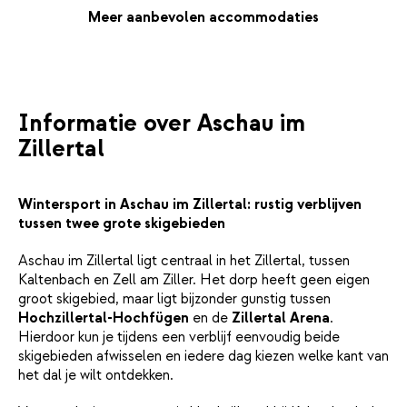
koken na een dag in de sneeuw.Dankzij de rustige ligging aan de
Meer aanbevolen accommodaties
rand van het dorp slaap je hier als een roos. Toch sta je binnen
enkele minuten in het levendige centrum van Aschau, waar je
winkels, restaurants en een lokale bakker vindt. De centrale
ligging in het Zillertal maakt het bovendien makkelijk om
meerdere skigebieden te ontdekken.Of je nu met familie of
Informatie over Aschau im
vrienden reist: in Apart Kunterbunt voelt het snel als thuis.
Zillertal
Wintersport in Aschau im Zillertal: rustig verblijven
tussen twee grote skigebieden
Aschau im Zillertal ligt centraal in het Zillertal, tussen
Kaltenbach en Zell am Ziller. Het dorp heeft geen eigen
groot skigebied, maar ligt bijzonder gunstig tussen
Hochzillertal-Hochfügen
en de
Zillertal Arena
.
Hierdoor kun je tijdens een verblijf eenvoudig beide
skigebieden afwisselen en iedere dag kiezen welke kant van
het dal je wilt ontdekken.