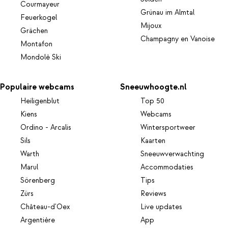
Courmayeur
Grünau im Almtal
Feuerkogel
Mijoux
Grächen
Champagny en Vanoise
Montafon
Mondolè Ski
Populaire webcams
Sneeuwhoogte.nl
Heiligenblut
Top 50
Kiens
Webcams
Ordino - Arcalis
Wintersportweer
Sils
Kaarten
Warth
Sneeuwverwachting
Marul
Accommodaties
Sörenberg
Tips
Zürs
Reviews
Château-d'Oex
Live updates
Argentière
App