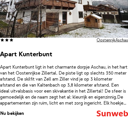
heerlijke cocktail of een glas bubbels.En voor een heerlijk diner in
chic decor hoef je je hotel niet uit: iedere avond geniet je in het
trendy ingerichte restaurant van een heerlijk diner!
Oostenrijk
Aschau
Apart Kunterbunt
Apart Kunterbunt ligt in het charmante dorpje Aschau, in het hart
van het Oostenrijkse Zillertal. De piste ligt op slechts 350 meter
afstand. De skilfit van Zell am Ziller vind je op 3 kilometer
afstand en die van Kaltenbach op 3,8 kilometer afstand. Een
ideal uitvalsbasis voor een skivakantie in het Zillertal! De sfeer is
gemoedelijk en de naam zegt het al: kleurrijk en eigenzinnig.De
appartementen zijn ruim, licht en met zorg ingericht. Elk hoekje
ademt warmte en persoonlijkheid, met vrolijke kleuren, houten
Nu bekijken
accenten en knusse zitplekken. Vanaf je eigen balkon kijk je uit op
de besneeuwde bergtoppen, terwijl je de frisse berglucht
opsnuift. De keuken is volledig uitgerust, ideaal voor een avondje