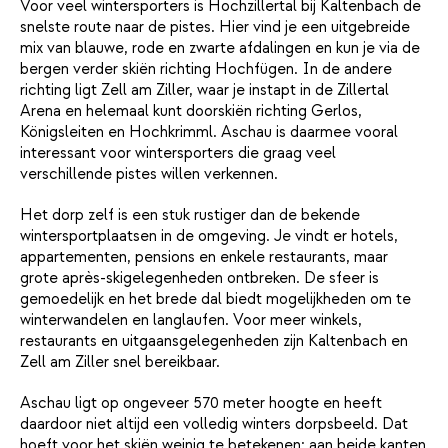
Voor veel wintersporters is Hochzillertal bij Kaltenbach de
snelste route naar de pistes. Hier vind je een uitgebreide
mix van blauwe, rode en zwarte afdalingen en kun je via de
bergen verder skiën richting Hochfügen. In de andere
richting ligt Zell am Ziller, waar je instapt in de Zillertal
Arena en helemaal kunt doorskiën richting Gerlos,
Königsleiten en Hochkrimml. Aschau is daarmee vooral
interessant voor wintersporters die graag veel
verschillende pistes willen verkennen.
Het dorp zelf is een stuk rustiger dan de bekende
wintersportplaatsen in de omgeving. Je vindt er hotels,
appartementen, pensions en enkele restaurants, maar
grote après-skigelegenheden ontbreken. De sfeer is
gemoedelijk en het brede dal biedt mogelijkheden om te
winterwandelen en langlaufen. Voor meer winkels,
restaurants en uitgaansgelegenheden zijn Kaltenbach en
Zell am Ziller snel bereikbaar.
Aschau ligt op ongeveer 570 meter hoogte en heeft
daardoor niet altijd een volledig winters dorpsbeeld. Dat
hoeft voor het skiën weinig te betekenen: aan beide kanten