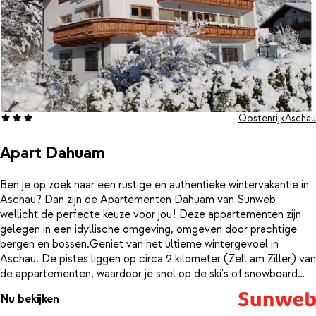
Oostenrijk
Aschau
Apart Dahuam
Ben je op zoek naar een rustige en authentieke wintervakantie in
Aschau? Dan zijn de Apartementen Dahuam van Sunweb
wellicht de perfecte keuze voor jou! Deze appartementen zijn
gelegen in een idyllische omgeving, omgeven door prachtige
bergen en bossen.Geniet van het ultieme wintergevoel in
Aschau. De pistes liggen op circa 2 kilometer (Zell am Ziller) van
de appartementen, waardoor je snel op de ski's of snowboard
staat. Na een dag op de piste kun je heerlijk ontspannen in je
Nu bekijken
eigen appartement.