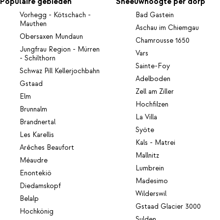
Populaire gebieden
Sneeuwhoogte per dorp
Vorhegg - Kötschach -
Bad Gastein
Mauthen
Aschau im Chiemgau
Obersaxen Mundaun
Chamrousse 1650
Jungfrau Region - Mürren
Vars
- Schilthorn
Sainte-Foy
Schwaz Pill Kellerjochbahn
Adelboden
Gstaad
Zell am Ziller
Elm
Hochfilzen
Brunnalm
La Villa
Brandnertal
Syöte
Les Karellis
Kals - Matrei
Arêches Beaufort
Mallnitz
Méaudre
Lumbrein
Enontekiö
Madesimo
Diedamskopf
Wilderswil
Belalp
Gstaad Glacier 3000
Hochkönig
Sulden