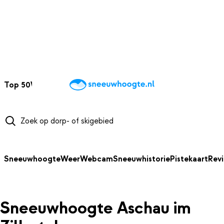
NAAR HOOFDINHOUD
Top 50
Webcams
Wintersportweer
Kaarten
Sneeuwverwacht
Sneeuwhoogte
Weer
Webcam
Sneeuwhistorie
Pistekaart
Rev
Sneeuwhoogte Aschau im