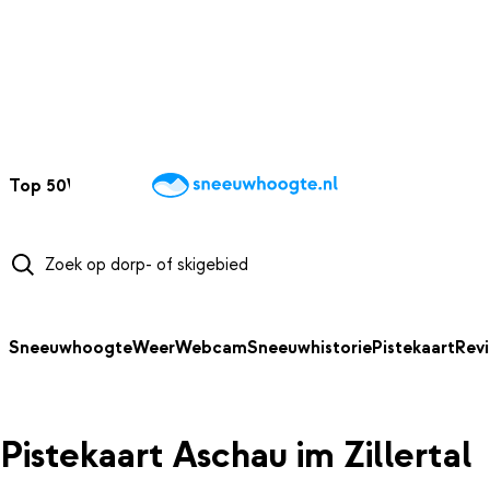
NAAR HOOFDINHOUD
Top 50
Webcams
Wintersportweer
Kaarten
Sneeuwverwacht
Sneeuwhoogte
Weer
Webcam
Sneeuwhistorie
Pistekaart
Rev
Pistekaart Aschau im Zillertal