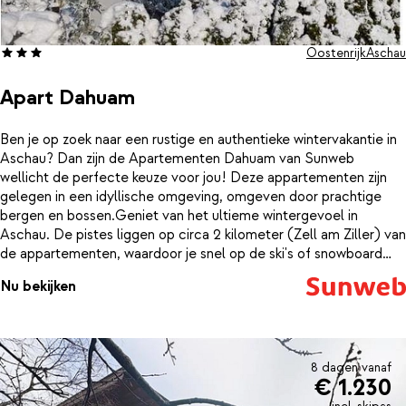
Oostenrijk
Aschau
Apart Dahuam
Ben je op zoek naar een rustige en authentieke wintervakantie in
Aschau? Dan zijn de Apartementen Dahuam van Sunweb
wellicht de perfecte keuze voor jou! Deze appartementen zijn
gelegen in een idyllische omgeving, omgeven door prachtige
bergen en bossen.Geniet van het ultieme wintergevoel in
Aschau. De pistes liggen op circa 2 kilometer (Zell am Ziller) van
de appartementen, waardoor je snel op de ski's of snowboard
staat. Na een dag op de piste kun je heerlijk ontspannen in je
Nu bekijken
eigen appartement.
8 dagen vanaf
€ 1.230