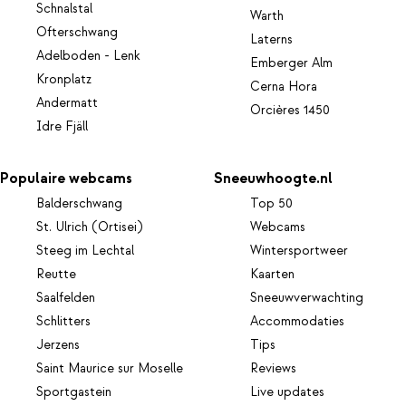
Schnalstal
Warth
Ofterschwang
Laterns
Adelboden - Lenk
Emberger Alm
Kronplatz
Cerna Hora
Andermatt
Orcières 1450
Idre Fjäll
Populaire webcams
Sneeuwhoogte.nl
Balderschwang
Top 50
St. Ulrich (Ortisei)
Webcams
Steeg im Lechtal
Wintersportweer
Reutte
Kaarten
Saalfelden
Sneeuwverwachting
Schlitters
Accommodaties
Jerzens
Tips
Saint Maurice sur Moselle
Reviews
Sportgastein
Live updates