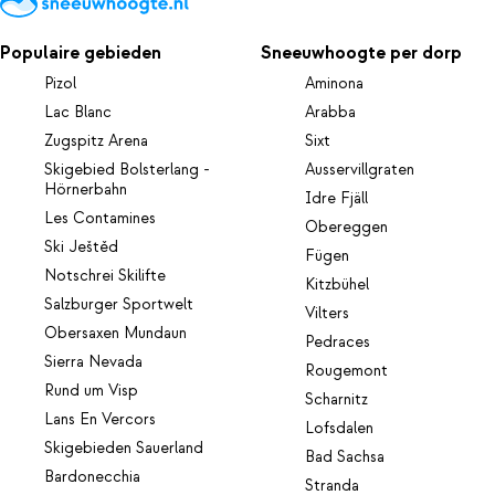
Populaire gebieden
Sneeuwhoogte per dorp
Pizol
Aminona
Lac Blanc
Arabba
Zugspitz Arena
Sixt
Skigebied Bolsterlang -
Ausservillgraten
Hörnerbahn
Idre Fjäll
Les Contamines
Obereggen
Ski Ještěd
Fügen
Notschrei Skilifte
Kitzbühel
Salzburger Sportwelt
Vilters
Obersaxen Mundaun
Pedraces
Sierra Nevada
Rougemont
Rund um Visp
Scharnitz
Lans En Vercors
Lofsdalen
Skigebieden Sauerland
Bad Sachsa
Bardonecchia
Stranda