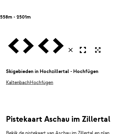
558m - 2501m
Vorige
Volgende
Vorige
Volgende
Open in volledig scherm
Uitvergroten
Sluiten
Skigebieden in Hochzillertal - Hochfügen
Kaltenbach
Hochfügen
Pistekaart Aschau im Zillertal
Bekijk de pistekaart van Aschau im Zillertal en plan