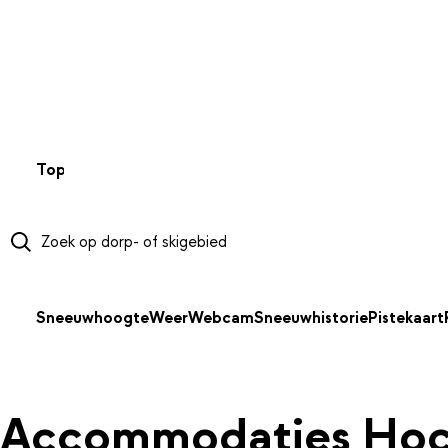
NAAR HOOFDINHOUD
Top 50
Webcams
Wintersportweer
Kaarten
Sneeuwverwa
Sneeuwhoogte
Weer
Webcam
Sneeuwhistorie
Pistekaart
Accommodaties Hoc