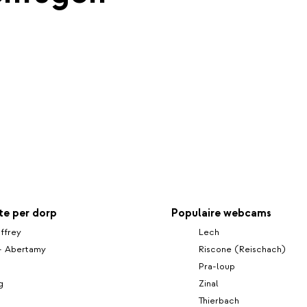
e per dorp
Populaire webcams
ffrey
Lech
 - Abertamy
Riscone (Reischach)
Pra-loup
g
Zinal
Thierbach