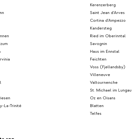
Kerenzerberg
nn
Saint Jean d'Arves
Cortina d'Ampezzo
h
Kandersteg
unnen
Ried im Oberinntal
izum
Savognin
n
Haus im Ennstal
rvinia
Feichten
Voss (Fjellandsby)
Villeneuve
l
Valtournenche
St. Michael im Lungau
wiesen
Oz en Oisans
-La-Trinité
Blatten
Telfes