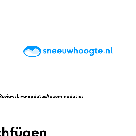
chting
Accommodaties
Tips
Reviews
Live updates
App
Reviews
Live-updates
Accommodaties
hfügen