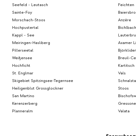
Seefeld - Leutasch
Feichten
Sainte-Foy
Baiersbro
Morschach-Stoos
Anzère
Hochpustertal
Bichlbac
Kappl - See
Lauterbr
Meiringen-Hasliberg
Axamer L
Pillerseetal
Björklide
Weißensee
Breuil-Ce
Hochficht
Kartitsch
St. Englmar
Vals
Skigebiet Spitzingsee-Tegernsee
Schnalsta
Heiligenblut Grossglockner
Stoos
San Martino
Bischofs
Kerenzerberg
Gressoney
Planneralm
Valata