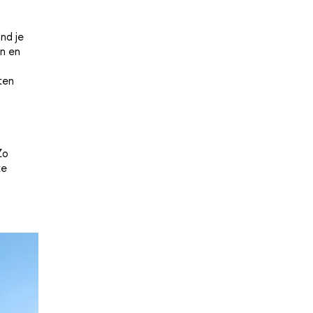
nd je
en en
ten
Zo
te