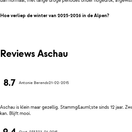
dan normaal, met lange droge periodes onder hogedruk, afgewiss
Hoe verliep de winter van 2025-2026 in de Alpen?
Reviews Aschau
8.7
Antonie Berends
21-02-2015
Aschau is klein maar gezellig. Stammg&auml;ste sinds 12 jaar. Zw
9.4
Gast-2353
07-01-2015