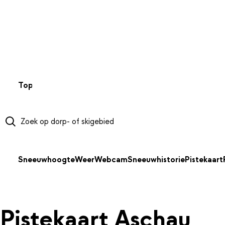
NAAR HOOFDINHOUD
Top 50
Webcams
Wintersportweer
Kaarten
Sneeuwverwa
Sneeuwhoogte
Weer
Webcam
Sneeuwhistorie
Pistekaart
Pistekaart Aschau