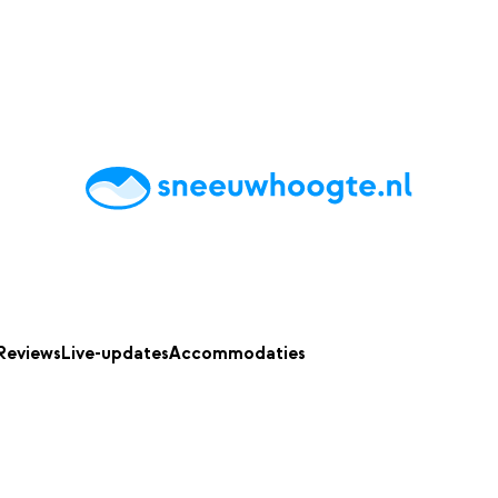
chting
Accommodaties
Tips
Reviews
Live updates
App
Reviews
Live-updates
Accommodaties