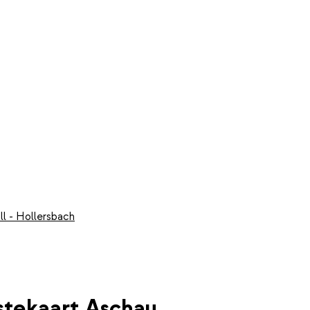
ill - Hollersbach
stekaart Aschau