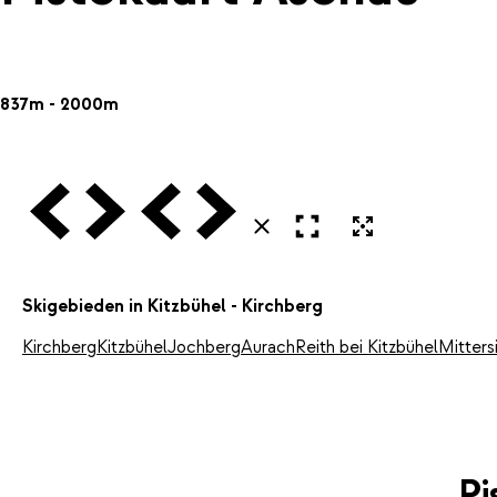
837m - 2000m
Vorige
Volgende
Vorige
Volgende
Open in volledig scherm
Uitvergroten
Sluiten
Skigebieden in Kitzbühel - Kirchberg
Kirchberg
Kitzbühel
Jochberg
Aurach
Reith bei Kitzbühel
Mitters
Pi