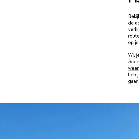
Bekij
de ac
verbi
route
op j
Wil 
Snee
weer
heb j
gaan