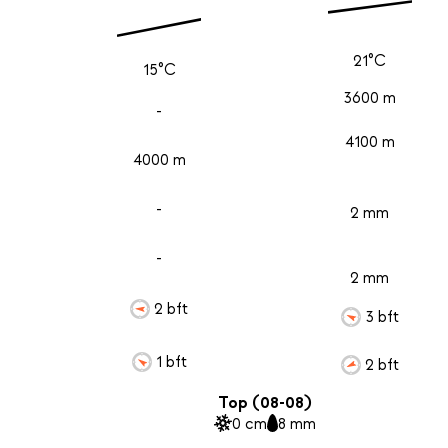
21°C
15°C
3600 m
-
4100 m
4000 m
-
2 mm
-
2 mm
2 bft
3 bft
1 bft
2 bft
Top (08-08)
0 cm
8 mm