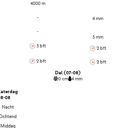
4000 m
-
4 mm
-
3 mm
3 bft
2 bft
2 bft
2 bft
Dal (07-08)
0 cm
4 mm
Zaterdag
08-08
Nacht
Ochtend
Middag