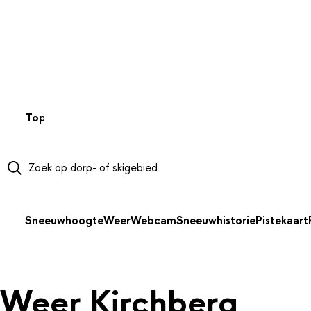
NAAR HOOFDINHOUD
Top 50
Webcams
Wintersportweer
Kaarten
Sneeuwverwa
Sneeuwhoogte
Weer
Webcam
Sneeuwhistorie
Pistekaart
Weer Kirchberg