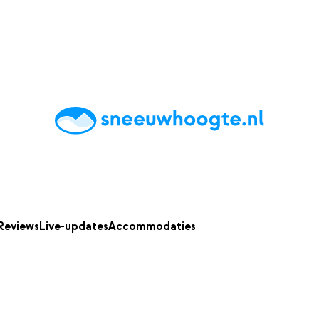
chting
Accommodaties
Tips
Reviews
Live updates
App
Reviews
Live-updates
Accommodaties