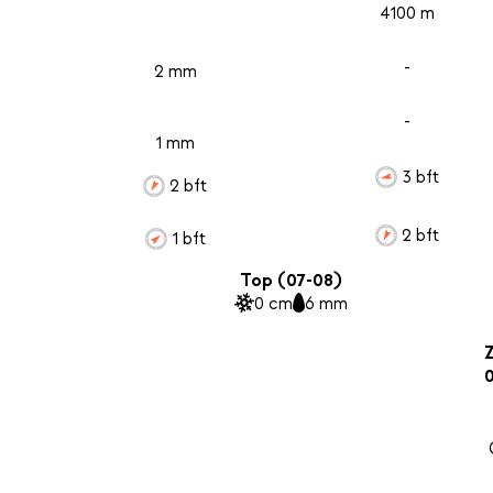
4100 m
-
2 mm
-
1 mm
3 bft
2 bft
2 bft
1 bft
Top (07-08)
0 cm
6 mm