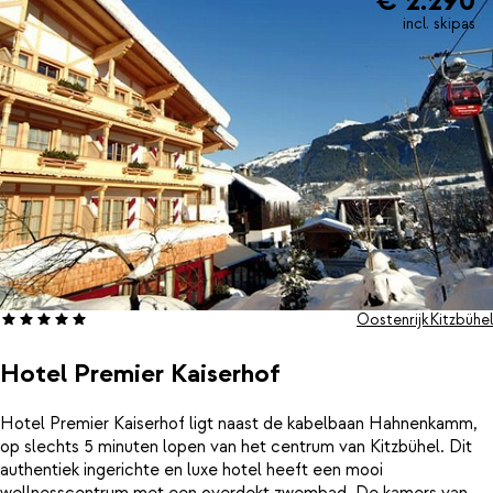
€ 2.290
met tv en een comfortabele badkamer. Na een intensieve dag in
incl. skipas
de buitenlucht kun je bij de sfeervolle open haard genieten van
een lekker drankje. Zin om lekker te ontspannen? Duik dan de
moderne spa in van Hotel Schweizerhof. Je vindt hier diverse
sauna’s, een whirlpool en een verwarmd binnenzwembad met
geïntegreerde whirlpool en een fantastisch uitzicht op de
omgeving.
Oostenrijk
Kitzbühel
Hotel Premier Kaiserhof
Hotel Premier Kaiserhof ligt naast de kabelbaan Hahnenkamm,
op slechts 5 minuten lopen van het centrum van Kitzbühel. Dit
authentiek ingerichte en luxe hotel heeft een mooi
wellnesscentrum met een overdekt zwembad. De kamers van