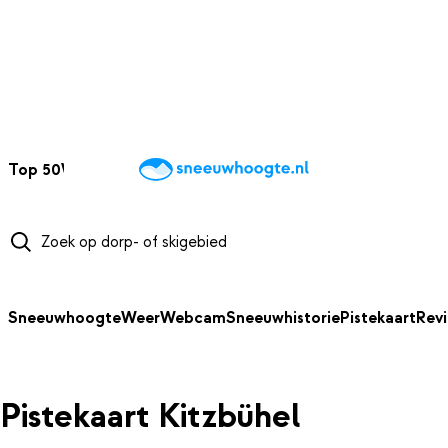
NAAR HOOFDINHOUD
Top 50
Webcams
Wintersportweer
Kaarten
Sneeuwverwacht
Sneeuwhoogte
Weer
Webcam
Sneeuwhistorie
Pistekaart
Rev
Pistekaart Kitzbühel