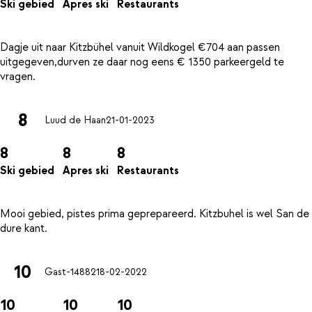
Ski gebied
Apres ski
Restaurants
Dagje uit naar Kitzbühel vanuit Wildkogel €704 aan passen
uitgegeven,durven ze daar nog eens € 1350 parkeergeld te
8
Luud de Haan
21-01-2023
8
8
8
Ski gebied
Apres ski
Restaurants
Mooi gebied, pistes prima geprepareerd. Kitzbuhel is wel San de
10
Gast-14882
18-02-2022
10
10
10