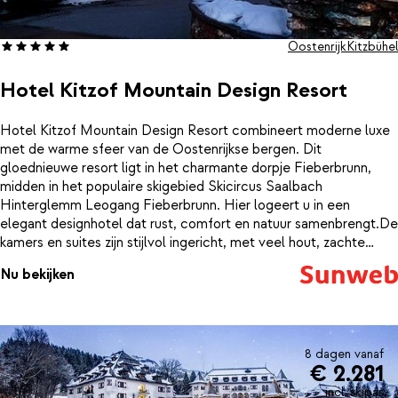
Oostenrijk
Kitzbühel
Hotel Kitzof Mountain Design Resort
Hotel Kitzof Mountain Design Resort combineert moderne luxe
met de warme sfeer van de Oostenrijkse bergen. Dit
gloednieuwe resort ligt in het charmante dorpje Fieberbrunn,
midden in het populaire skigebied Skicircus Saalbach
Hinterglemm Leogang Fieberbrunn. Hier logeert u in een
elegant designhotel dat rust, comfort en natuur samenbrengt.De
kamers en suites zijn stijlvol ingericht, met veel hout, zachte
kleuren en panoramische uitzichten op de omliggende bergen.
Nu bekijken
Na een dag op de vers geprepareerde pistes komt u helemaal
tot rust in de moderne wellness met sauna’s, stoombad en een
verwarmd buitenbad. Ook de gezellige lounge, het verfijnde
restaurant en de bar met open haard zorgen voor een
ontspannen sfeer.Dankzij de ideale ligging bent u in een paar
8 dagen vanaf
€ 2.281
minuten bij de skilift en ontdekt u direct de uitgestrekte pistes
van het skigebied. Of u nu op zoek bent naar actie in de sneeuw
incl. skipas