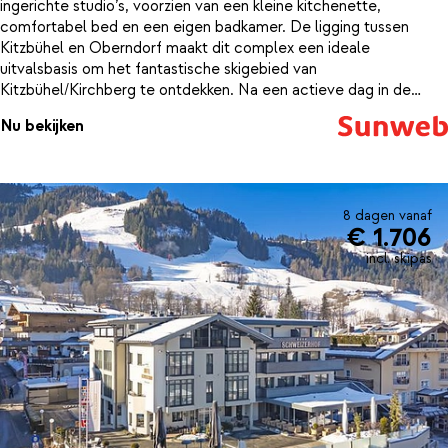
ingerichte studio’s, voorzien van een kleine kitchenette,
comfortabel bed en een eigen badkamer. De ligging tussen
Kitzbühel en Oberndorf maakt dit complex een ideale
uitvalsbasis om het fantastische skigebied van
Kitzbühel/Kirchberg te ontdekken. Na een actieve dag in de
sneeuw kun je heerlijk ontspannen in je eigen studio of in een van
Nu bekijken
de gezellige restaurants of bars in de omgeving. De
dichtstbijzijnde skilift vind je op 3,5 kilometer van het
complex.Goed om te weten: omdat de skilift van Kitzbühel het
dichtstbijzijnd is, is een skipas voor het fantastische skigebied
Kirchberg-Kitzbühel inclusief. Appartementen Neuhäusl ligt in
8 dagen vanaf
€ 1.706
een buitenwijk van Kitzbühel, aan de doorgaande weg. Er is geen
bushalte in de buurt, dus om bij de skilift te komen, dien je
incl. skipas
gebruik te maken van eigen vervoer.