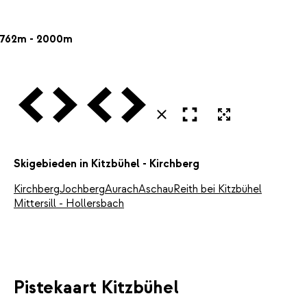
762m - 2000m
Vorige
Volgende
Vorige
Volgende
Open in volledig scherm
Uitvergroten
Sluiten
Skigebieden in Kitzbühel - Kirchberg
Kirchberg
Jochberg
Aurach
Aschau
Reith bei Kitzbühel
Mittersill - Hollersbach
Pistekaart Kitzbühel