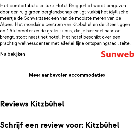
Het comfortabele en luxe Hotel Bruggerhof wordt omgeven
door een ruig groen berglandschap en ligt vlakbij het idyllische
meertje de Schwarzsee: een van de mooiste meren van de
Alpen. Het mondaine centrum van Kitzbühel en de liften liggen
op 1,5 kilometer en de gratis skibus, die je hier snel naartoe
brengt, stopt naast het hotel. Het hotel beschikt over een
prachtig wellnesscenter met allerlei fijne ontspaningsfaciliteiten.
Vanuit het verwarmde binnenzwembad heb je door het grote
Nu bekijken
glazen raam een panoramisch uitzicht op de Kitzbüheler Alpen
en na een bezoek aan de sauna voel je je weer als herboren. In
het sfeervolle, biologische restaurant kun je genieten van zowel
lokale als internationale gerechten, met een focus op de
Meer aanbevolen accommodaties
traditionele Tiroolse keuken en Oostenrijkse specialiteiten. Het
restaurant is toegewijd aan duurzaamheid en werkt uitsluitend
met producten die lokaal worden ingekocht, zoals honing uit
Kitzbühel, kaas en melk uit Tirol, en vlees van de slagerij in de
Reviews Kitzbühel
buurt. Alles is zo vers dat de ingrediënten niet ver hoeven reizen
om op je bord te komen. Een aanrader is de beroemde
huisgemaakte cake; ieder hapje smelt werkelijk weg op de tong.
Schrijf een review voor: Kitzbühel