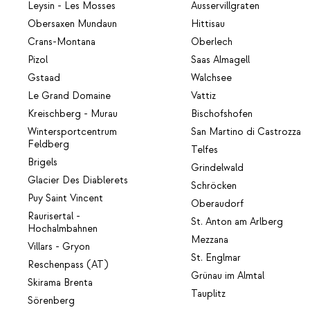
Leysin - Les Mosses
Ausservillgraten
Obersaxen Mundaun
Hittisau
Crans-Montana
Oberlech
Pizol
Saas Almagell
Gstaad
Walchsee
Le Grand Domaine
Vattiz
Kreischberg - Murau
Bischofshofen
Wintersportcentrum
San Martino di Castrozza
Feldberg
Telfes
Brigels
Grindelwald
Glacier Des Diablerets
Schröcken
Puy Saint Vincent
Oberaudorf
Raurisertal -
St. Anton am Arlberg
Hochalmbahnen
Mezzana
Villars - Gryon
St. Englmar
Reschenpass (AT)
Grünau im Almtal
Skirama Brenta
Tauplitz
Sörenberg