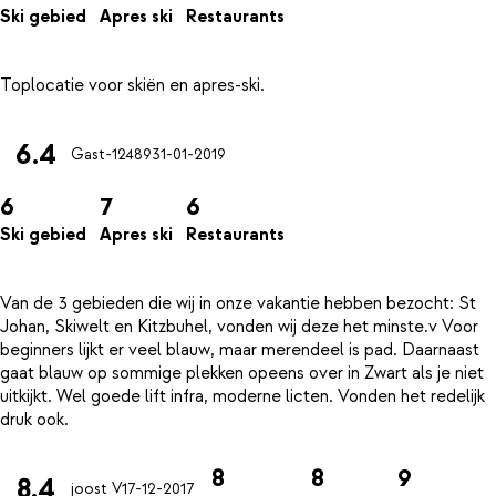
Ski gebied
Apres ski
Restaurants
6.4
Gast-12489
31-01-2019
6
7
6
Ski gebied
Apres ski
Restaurants
Van de 3 gebieden die wij in onze vakantie hebben bezocht: St
Johan, Skiwelt en Kitzbuhel, vonden wij deze het minste.v Voor
beginners lijkt er veel blauw, maar merendeel is pad. Daarnaast
gaat blauw op sommige plekken opeens over in Zwart als je niet
uitkijkt. Wel goede lift infra, moderne licten. Vonden het redelijk
8
8
9
8.4
joost V
17-12-2017