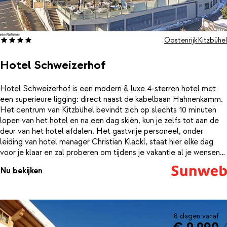
Oostenrijk
Kitzbühel
Hotel Schweizerhof
Hotel Schweizerhof is een modern & luxe 4-sterren hotel met
een superieure ligging: direct naast de kabelbaan Hahnenkamm.
Het centrum van Kitzbühel bevindt zich op slechts 10 minuten
lopen van het hotel en na een dag skiën, kun je zelfs tot aan de
deur van het hotel afdalen. Het gastvrije personeel, onder
leiding van hotel manager Christian Klackl, staat hier elke dag
voor je klaar en zal proberen om tijdens je vakantie al je wensen
te vervullen. Geniet in dit unieke hotel van een drankje aan de
Nu bekijken
bar, dineer in het exclusieve restaurant en geniet van het
binnenzwembad en de spa. Kortom: het ideale hotel voor een
geweldige wintersportvakantie in Kitzbühel! De modern
ingerichte kamers zijn allemaal ruim en voorzien van de bekende
heerlijke dikke Oostenrijkse dekbedden, die garant staan voor
8 dagen vanaf
een goede nachtrust. Daarnaast is er nog een gezellige zithoek