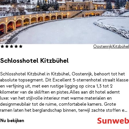
of naar rust en comfort – bij Hotel Kitzof vindt u het allemaal.
Oostenrijk
Kitzbühel
Schlosshotel Kitzbühel
Schlosshotel Kitzbühel in Kitzbühel, Oostenrijk, behoort tot het
absolute topsegment. Dit Excellent 5-sterrenhotel straalt klasse
en verfijning uit, met een rustige ligging op circa 1,3 tot 2
kilometer van de skiliften en pistes.Alles aan dit hotel ademt
luxe: van het stijlvolle interieur met warme materialen en
designmeubilair tot de ruime, comfortabele kamers. Grote
ramen laten het berglandschap binnen, terwijl zachte stoffen en
subtiele details zorgen voor een exclusieve, ontspannen sfeer.
Nu bekijken
Hier ervaar je service en kwaliteit op het hoogste niveau.Na een
dag op de piste wacht pure verwennerij. In het uitgebreide