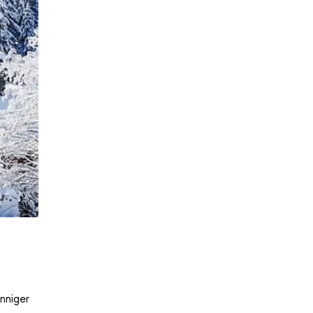
nniger