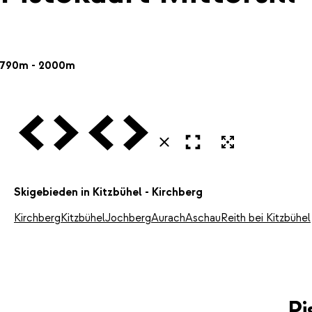
790m - 2000m
Vorige
Volgende
Vorige
Volgende
Open in volledig scherm
Uitvergroten
Sluiten
Skigebieden in Kitzbühel - Kirchberg
Kirchberg
Kitzbühel
Jochberg
Aurach
Aschau
Reith bei Kitzbühel
Pi