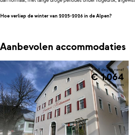
dan normaal, met lange droge periodes onder hogedruk, afgewiss
Hoe verliep de winter van 2025-2026 in de Alpen?
Aanbevolen accommodaties
8 dagen vanaf
€ 1.064
incl. skipas