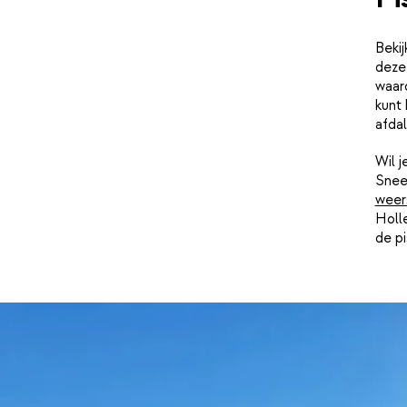
Bekij
deze 
waaro
kunt 
afdal
Wil 
Snee
weer
Holle
de pi