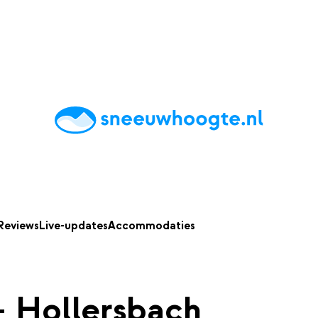
chting
Accommodaties
Tips
Reviews
Live updates
App
Reviews
Live-updates
Accommodaties
 - Hollersbach