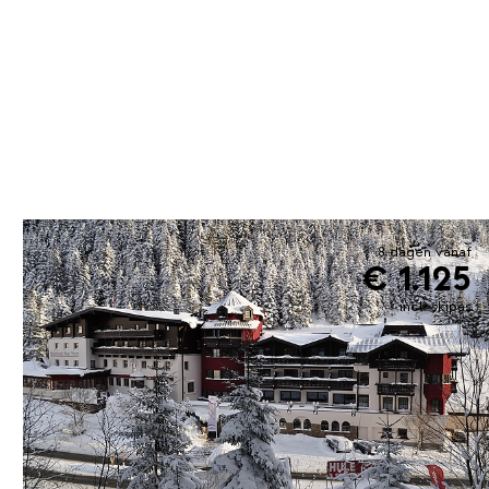
8 dagen vanaf
€ 1.125
incl. skipas