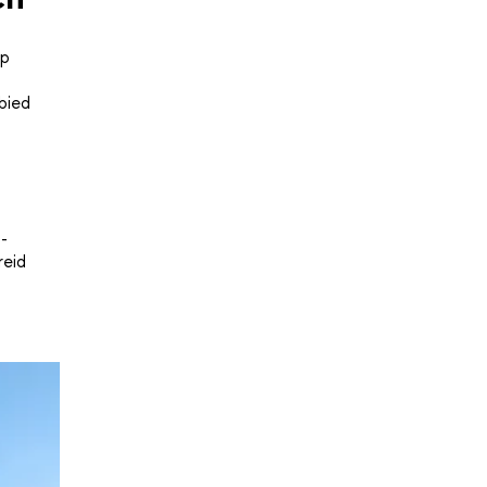
Op
bied
 -
reid