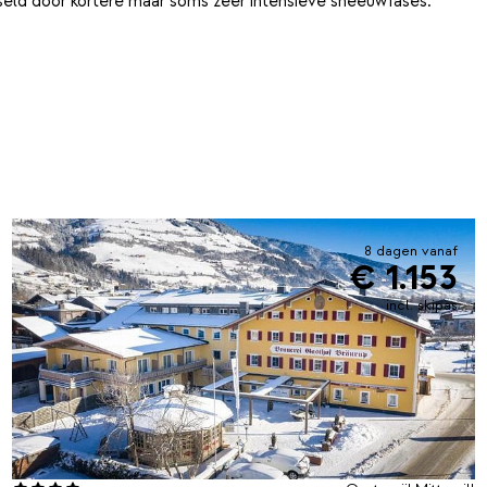
eld door kortere maar soms zeer intensieve sneeuwfases.
8 dagen vanaf
€ 1.153
incl. skipas