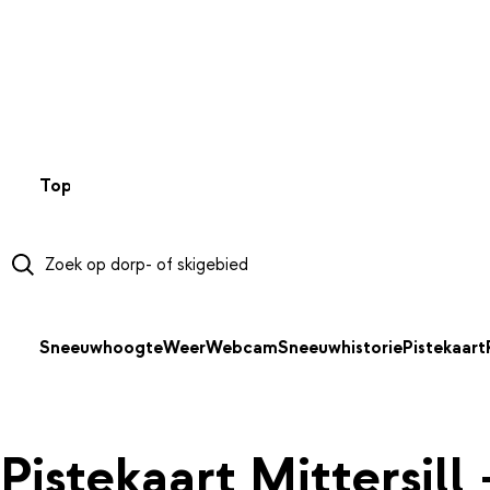
NAAR HOOFDINHOUD
Top 50
Webcams
Wintersportweer
Kaarten
Sneeuwverwa
Sneeuwhoogte
Weer
Webcam
Sneeuwhistorie
Pistekaart
Pistekaart Mittersill