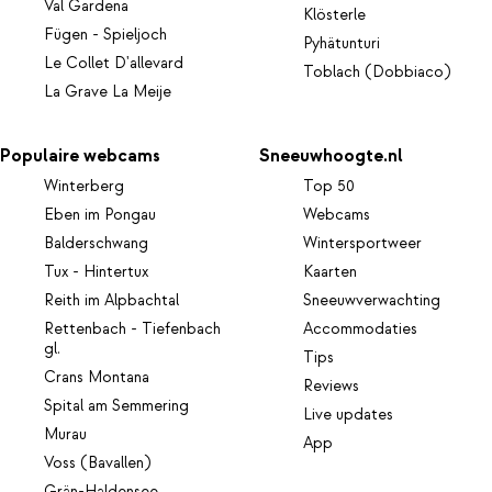
Val Gardena
Klösterle
Fügen - Spieljoch
Pyhätunturi
Le Collet D'allevard
Toblach (Dobbiaco)
La Grave La Meije
Populaire webcams
Sneeuwhoogte.nl
Winterberg
Top 50
Eben im Pongau
Webcams
Balderschwang
Wintersportweer
Tux - Hintertux
Kaarten
Reith im Alpbachtal
Sneeuwverwachting
Rettenbach - Tiefenbach
Accommodaties
gl.
Tips
Crans Montana
Reviews
Spital am Semmering
Live updates
Murau
App
Voss (Bavallen)
Grän-Haldensee