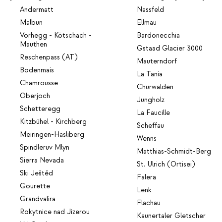
Andermatt
Nassfeld
Malbun
Ellmau
Vorhegg - Kötschach -
Bardonecchia
Mauthen
Gstaad Glacier 3000
Reschenpass (AT)
Mauterndorf
Bodenmais
La Tania
Chamrousse
Churwalden
Oberjoch
Jungholz
Schetteregg
La Faucille
Kitzbühel - Kirchberg
Scheffau
Meiringen-Hasliberg
Wenns
Spindleruv Mlyn
Matthias-Schmidt-Berg
Sierra Nevada
St. Ulrich (Ortisei)
Ski Ještěd
Falera
Gourette
Lenk
Grandvalira
Flachau
Rokytnice nad Jizerou
Kaunertaler Gletscher