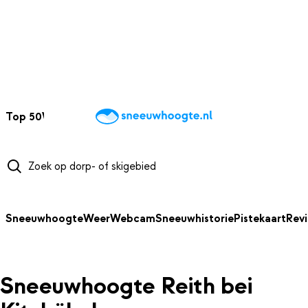
NAAR HOOFDINHOUD
Top 50
Webcams
Wintersportweer
Kaarten
Sneeuwverwacht
Sneeuwhoogte
Weer
Webcam
Sneeuwhistorie
Pistekaart
Rev
Sneeuwhoogte Reith bei