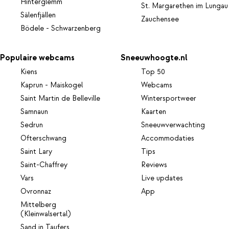
Hinterglemm
St. Margarethen im Lungau
Sälenfjällen
Zauchensee
Bödele - Schwarzenberg
Populaire webcams
Sneeuwhoogte.nl
Kiens
Top 50
Kaprun - Maiskogel
Webcams
Saint Martin de Belleville
Wintersportweer
Samnaun
Kaarten
Sedrun
Sneeuwverwachting
Ofterschwang
Accommodaties
Saint Lary
Tips
Saint-Chaffrey
Reviews
Vars
Live updates
Ovronnaz
App
Mittelberg
(Kleinwalsertal)
Sand in Taufers