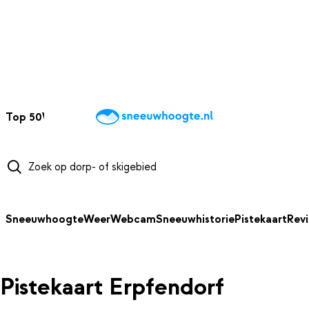
NAAR HOOFDINHOUD
Top 50
Webcams
Wintersportweer
Kaarten
Sneeuwverwacht
Sneeuwhoogte
Weer
Webcam
Sneeuwhistorie
Pistekaart
Rev
Pistekaart Erpfendorf