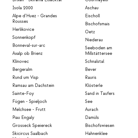
Isola 2000
Aschau
Alpe d'Huez - Grandes
Eischoll
Rousses
Bischofsmais
Herlikovice
Oetz
Sonnenkopf
Niederau
Bonneval-sur-arc
Seeboden am
Axalp ob Brienz
Millstättersee
Klínovec
Schnalstal
Bergeralm
Bever
Rund um Visp
Rauris
Ramsau am Dachstein
Klösterle
Sainte-Foy
Sand in Taufers
Fügen - Spieljoch
See
Melchsee - Frutt
Aurach
Piau Engaly
Damüls
Grosseck Speiereck
Bischofswiesen
Skicircus Saalbach
Hahnenklee