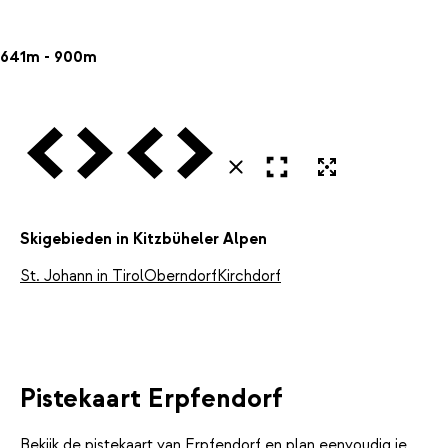
641m - 900m
Vorige
Volgende
Vorige
Volgende
Open in volledig scherm
Uitvergroten
Sluiten
Skigebieden in Kitzbüheler Alpen
St. Johann in Tirol
Oberndorf
Kirchdorf
Pistekaart Erpfendorf
Bekijk de pistekaart van Erpfendorf en plan eenvoudig je