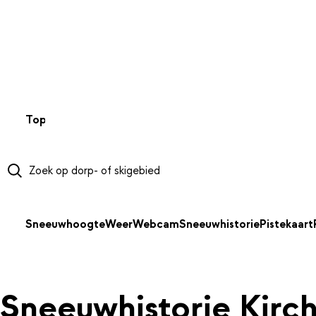
NAAR HOOFDINHOUD
Top 50
Webcams
Wintersportweer
Kaarten
Sneeuwverwa
Sneeuwhoogte
Weer
Webcam
Sneeuwhistorie
Pistekaart
Sneeuwhistorie Kirc