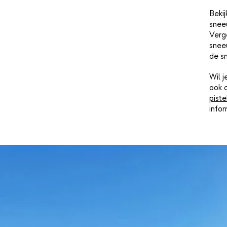
Bekij
snee
Verge
sneeu
de s
Wil 
ook 
piste
info