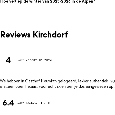
Hoe verliep de winter van 2025-2026 in de Alpen?
Reviews Kirchdorf
4
Gast-23770
11-01-2026
We hebben in Gasthof Neuwirth gelogeerd, lekker authentiek ☺️,ma
6.4
Gast-10743
13-01-2018