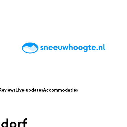
chting
Accommodaties
Tips
Reviews
Live updates
App
Reviews
Live-updates
Accommodaties
hdorf