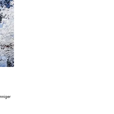
nniger