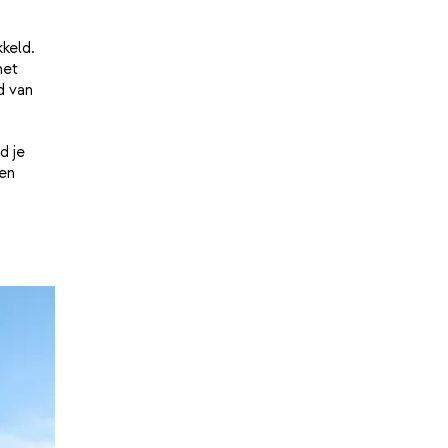
keld.
het
d van
d je
en