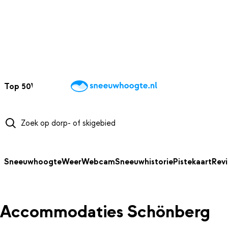
NAAR HOOFDINHOUD
Top 50
Webcams
Wintersportweer
Kaarten
Sneeuwverwacht
Sneeuwhoogte
Weer
Webcam
Sneeuwhistorie
Pistekaart
Rev
Accommodaties Schönberg