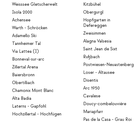
Weisssee Gletscherwelt
Kitzbühel
Isola 2000
Obergurgl
Achensee
Hopfgarten in
Defereggen
Warth - Schröcken
Zweisimmen
Adamello Ski
Alagna Valsesia
Tannheimer Tal
Saint Jean de Sixt
Via Lattea (I)
Rußbach
Bonneval-sur-arc
Postwiesen-Neuastenberg
Zillertal Arena
Loser - Altausee
Baiersbronn
Disentis
Obertilliach
Arc 1950
Chamonix Mont Blanc
Cavalese
Alta Badia
Doucy-combelouvière
Laterns - Gapfohl
Mariapfarr
Hochzillertal - Hochfügen
Pas de la Casa - Grau Roi