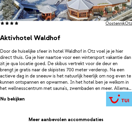
Oostenrijk
Ötz
Aktivhotel Waldhof
Door de huiselijke sfeer in hotel Waldhof in Ötz voel je je hier
direct thuis. Ga je hier naartoe voor een wintersport vakantie dan
zit je qua locatie goed. De skibus vertrekt voor de deur en
brengt je gratis naar de skipistes 700 meter verderop. Na een
actieve dag in de sneeuw is het natuurlijk heerlijk om nog even te
kunnen ontspannen en opwarmen. In het hotel ben je welkom in
het wellnesscentrum met sauna's, zwembaden en meer. Allemaal
gratis te gebruiken voor jou als hotelgast. Dé perfecte manier
Nu bekijken
om je dag af te sluiten en jezelf weer op te laden voor de
volgende.
Meer aanbevolen accommodaties