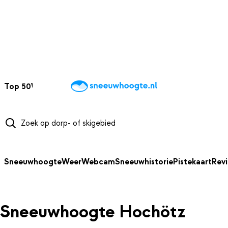
NAAR HOOFDINHOUD
Top 50
Webcams
Wintersportweer
Kaarten
Sneeuwverwacht
Sneeuwhoogte
Weer
Webcam
Sneeuwhistorie
Pistekaart
Rev
Sneeuwhoogte Hochötz