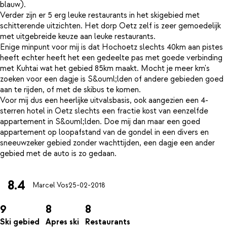
blauw).
Verder zijn er 5 erg leuke restaurants in het skigebied met
schitterende uitzichten. Het dorp Oetz zelf is zeer gemoedelijk
met uitgebreide keuze aan leuke restaurants.
Enige minpunt voor mij is dat Hochoetz slechts 40km aan pistes
heeft echter heeft het een gedeelte pas met goede verbinding
met Kuhtai wat het gebied 85km maakt. Mocht je meer km's
zoeken voor een dagje is S&ouml;lden of andere gebieden goed
aan te rijden, of met de skibus te komen.
Voor mij dus een heerlijke uitvalsbasis, ook aangezien een 4-
sterren hotel in Oetz slechts een fractie kost van eenzelfde
appartement in S&ouml;lden. Doe mij dan maar een goed
appartement op loopafstand van de gondel in een divers en
sneeuwzeker gebied zonder wachttijden, een dagje een ander
8.4
Marcel Vos
25-02-2018
9
8
8
Ski gebied
Apres ski
Restaurants