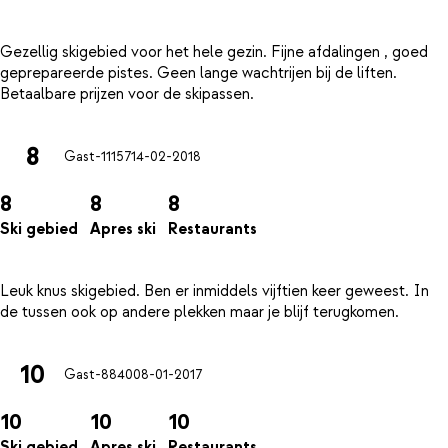
Gezellig skigebied voor het hele gezin. Fijne afdalingen , goed
geprepareerde pistes. Geen lange wachtrijen bij de liften.
8
Gast-11157
14-02-2018
8
8
8
Ski gebied
Apres ski
Restaurants
Leuk knus skigebied. Ben er inmiddels vijftien keer geweest. In
10
Gast-8840
08-01-2017
10
10
10
Ski gebied
Apres ski
Restaurants