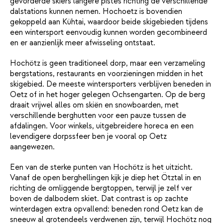
gevorderde skiërs langere pistes richting de verschillende
dalstations kunnen nemen. Hochoetz is bovendien
gekoppeld aan Kühtai, waardoor beide skigebieden tijdens
een wintersport eenvoudig kunnen worden gecombineerd
en er aanzienlijk meer afwisseling ontstaat.
Hochötz is geen traditioneel dorp, maar een verzameling
bergstations, restaurants en voorzieningen midden in het
skigebied. De meeste wintersporters verblijven beneden in
Oetz of in het hoger gelegen Ochsengarten. Op de berg
draait vrijwel alles om skiën en snowboarden, met
verschillende berghutten voor een pauze tussen de
afdalingen. Voor winkels, uitgebreidere horeca en een
levendigere dorpssfeer ben je vooral op Oetz
aangewezen.
Een van de sterke punten van Hochötz is het uitzicht.
Vanaf de open berghellingen kijk je diep het Ötztal in en
richting de omliggende bergtoppen, terwijl je zelf ver
boven de dalbodem skiet. Dat contrast is op zachte
winterdagen extra opvallend: beneden rond Oetz kan de
sneeuw al grotendeels verdwenen zijn, terwijl Hochötz nog