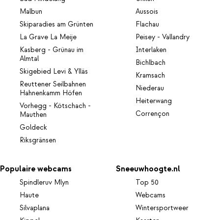
Malbun
Aussois
Skiparadies am Grünten
Flachau
La Grave La Meije
Peisey - Vallandry
Kasberg - Grünau im
Interlaken
Almtal
Bichlbach
Skigebied Levi & Ylläs
Kramsach
Reuttener Seilbahnen
Niederau
Hahnenkamm Höfen
Heiterwang
Vorhegg - Kötschach -
Corrençon
Mauthen
Goldeck
Riksgränsen
Populaire webcams
Sneeuwhoogte.nl
Spindleruv Mlyn
Top 50
Haute
Webcams
Silvaplana
Wintersportweer