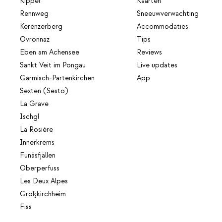
Kippel
Kaarten
Rennweg
Sneeuwverwachting
Kerenzerberg
Accommodaties
Ovronnaz
Tips
Eben am Achensee
Reviews
Sankt Veit im Pongau
Live updates
Garmisch-Partenkirchen
App
Sexten (Sesto)
La Grave
Ischgl
La Rosière
Innerkrems
Funäsfjällen
Oberperfuss
Les Deux Alpes
Großkirchheim
Fiss