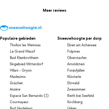
Meer reviews
Populaire gebieden
Sneeuwhoogte per dorp
Thollon les Memises
Eben am Achensee
Le Grand Massif
Fulpmes
Bad Kleinkirchheim
Oberstaufen
Skigebied Mitterdorf
Arnoldstein
Villars - Gryon
Funäsfjällen
Madesimo
Klösterle
Grächen
Ehrwald
Anzère
Zweisimmen
Espace San Bernardo (I)
Reith bei Seefeld
Courmayeur
Kirchberg
Bad Hindelang
Unken