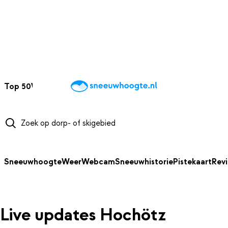
NAAR HOOFDINHOUD
Top 50
Webcams
Wintersportweer
Kaarten
Sneeuwverwacht
Sneeuwhoogte
Weer
Webcam
Sneeuwhistorie
Pistekaart
Rev
Live updates Hochötz