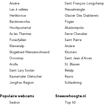
Anzère
Saint François Longchamp
Les 4 vallées
Nesselwängle
Herlikovice
Glacier Des Diablerets
Bardonecchia
Fügen
Hochpustertal
Äkäslompolo
Ax les Thermes
Serre Chevalier
Funäsfjällen
Saint Pierre
Klewenalp
Anzère
Skigebied Menzenschwand
Klosters
Ovronnaz
Saint Jean d'Arves
Arolla
St. Blasien
Saint Lary Soulan
Belalp
Kaunertaler Gletscher
Rauris
Jungfrau Region
Schladming
Populaire webcams
Sneeuwhoogte.nl
Sedrun
Top 50