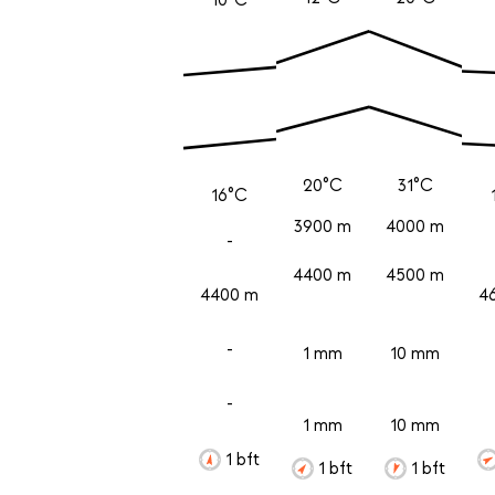
20°C
31°C
16°C
3900 m
4000 m
-
4400 m
4500 m
4400 m
4
-
1 mm
10 mm
-
1 mm
10 mm
1 bft
1 bft
1 bft