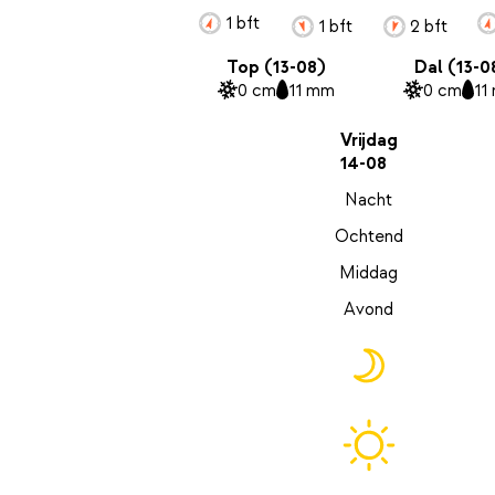
1 bft
1 bft
2 bft
Top (13-08)
Dal (13-0
0 cm
11 mm
0 cm
11
Vrijdag
14-08
Nacht
Ochtend
Middag
Avond