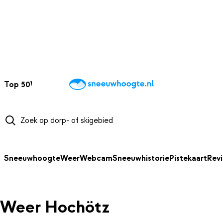
NAAR HOOFDINHOUD
Top 50
Webcams
Wintersportweer
Kaarten
Sneeuwverwacht
Sneeuwhoogte
Weer
Webcam
Sneeuwhistorie
Pistekaart
Rev
Weer Hochötz