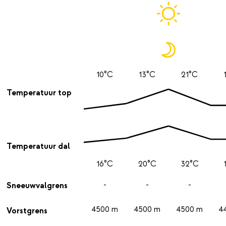
10°C
13°C
21°C
Temperatuur top
Temperatuur dal
16°C
20°C
32°C
-
-
-
Sneeuwvalgrens
4500 m
4500 m
4500 m
4
Vorstgrens