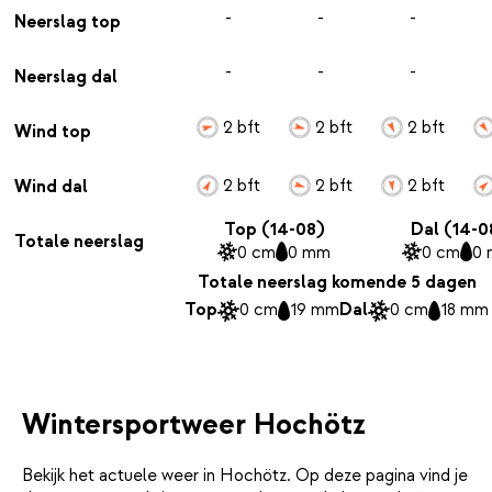
-
-
-
Neerslag top
-
-
-
Neerslag dal
2 bft
2 bft
2 bft
Wind top
2 bft
2 bft
2 bft
Wind dal
Top (14-08)
Dal (14-0
Totale neerslag
0 cm
0 mm
0 cm
0
Totale neerslag komende 5 dagen
Top
0 cm
19 mm
Dal
0 cm
18 mm
Wintersportweer Hochötz
Bekijk het actuele weer in Hochötz. Op deze pagina vind je