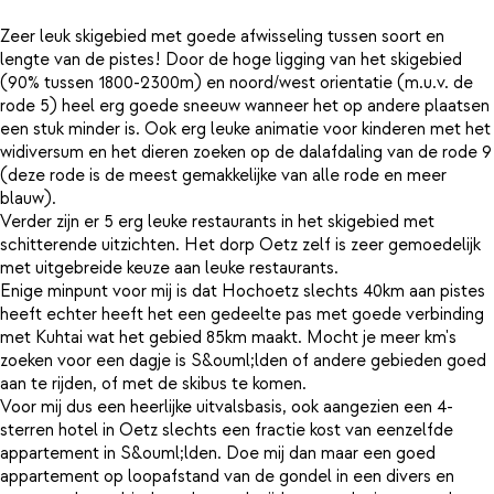
Zeer leuk skigebied met goede afwisseling tussen soort en
lengte van de pistes! Door de hoge ligging van het skigebied
(90% tussen 1800-2300m) en noord/west orientatie (m.u.v. de
rode 5) heel erg goede sneeuw wanneer het op andere plaatsen
een stuk minder is. Ook erg leuke animatie voor kinderen met het
widiversum en het dieren zoeken op de dalafdaling van de rode 9
(deze rode is de meest gemakkelijke van alle rode en meer
blauw).
Verder zijn er 5 erg leuke restaurants in het skigebied met
schitterende uitzichten. Het dorp Oetz zelf is zeer gemoedelijk
met uitgebreide keuze aan leuke restaurants.
Enige minpunt voor mij is dat Hochoetz slechts 40km aan pistes
heeft echter heeft het een gedeelte pas met goede verbinding
met Kuhtai wat het gebied 85km maakt. Mocht je meer km's
zoeken voor een dagje is S&ouml;lden of andere gebieden goed
aan te rijden, of met de skibus te komen.
Voor mij dus een heerlijke uitvalsbasis, ook aangezien een 4-
sterren hotel in Oetz slechts een fractie kost van eenzelfde
appartement in S&ouml;lden. Doe mij dan maar een goed
appartement op loopafstand van de gondel in een divers en