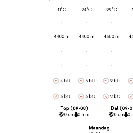
11°C
24°C
29°C
-
-
-
4400 m
4400 m
4300 m
4
-
-
-
-
-
-
4 bft
3 bft
2 bft
3 bft
3 bft
2 bft
Top (09-08)
Dal (09-0
0 cm
0 mm
0 cm
0
Maandag