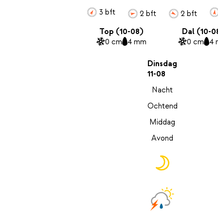
3 bft
2 bft
2 bft
Top (10-08)
Dal (10-0
0 cm
4 mm
0 cm
4
Dinsdag
11-08
Nacht
Ochtend
Middag
Avond