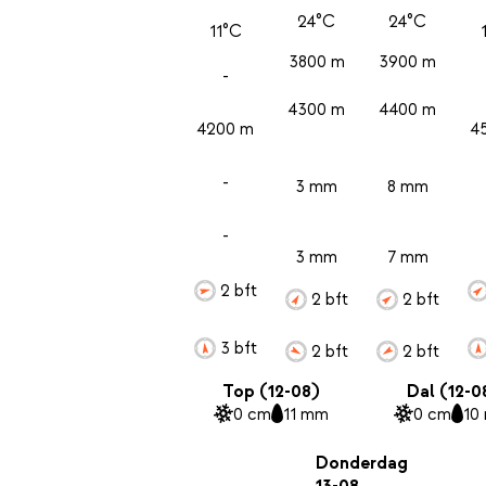
24°C
24°C
11°C
3800 m
3900 m
-
4300 m
4400 m
4200 m
4
-
3 mm
8 mm
-
3 mm
7 mm
2 bft
2 bft
2 bft
3 bft
2 bft
2 bft
Top (12-08)
Dal (12-0
0 cm
11 mm
0 cm
10
Donderdag