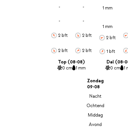
-
-
1 mm
-
-
1 mm
2 bft
2 bft
2 bft
2 bft
2 bft
1 bft
Top (08-08)
Dal (08-0
0 cm
1 mm
0 cm
1
Zondag
09-08
Nacht
Ochtend
Middag
Avond