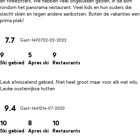
en tweezitters. We hebben veel ongelukken gezien, in de kom
rondom het panorama restaurant. Veel kids en hun ouders die
slecht skiën en tegen andere aanbotsen. Buiten de vakanties een
7.7
Gast-14907
22-02-2022
9
5
9
Ski gebied
Apres ski
Restaurants
Leuk afwisselend gebied. Niet heel groot maar voor elk wat wils.
9.4
Gast-14412
14-07-2020
10
8
10
Ski gebied
Apres ski
Restaurants