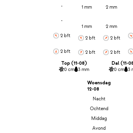
-
1 mm
2 mm
-
1 mm
2 mm
2 bft
2 bft
2 bft
2 bft
2 bft
2 bft
Top (11-08)
Dal (11-0
0 cm
3 mm
0 cm
3
Woensdag
12-08
Nacht
Ochtend
Middag
Avond