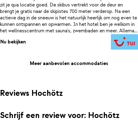
zit je qua locatie goed. De skibus vertrekt voor de deur en
brengt je gratis naar de skipistes 700 meter verderop. Na een
actieve dag in de sneeuw is het natuurlijk heerlijk om nog even te
kunnen ontspannen en opwarmen. In het hotel ben je welkom in
het wellnesscentrum met sauna's, zwembaden en meer. Allemaal
gratis te gebruiken voor jou als hotelgast. Dé perfecte manier
Nu bekijken
om je dag af te sluiten en jezelf weer op te laden voor de
volgende.
Meer aanbevolen accommodaties
Reviews Hochötz
Schrijf een review voor: Hochötz