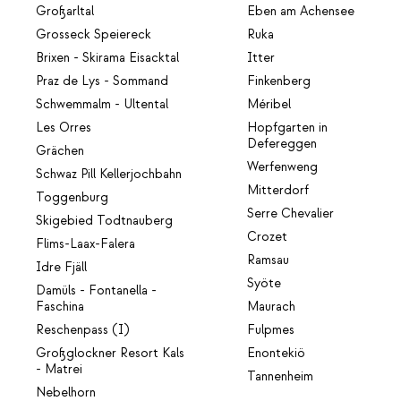
Großarltal
Eben am Achensee
Grosseck Speiereck
Ruka
Brixen - Skirama Eisacktal
Itter
Praz de Lys - Sommand
Finkenberg
Schwemmalm - Ultental
Méribel
Les Orres
Hopfgarten in
Defereggen
Grächen
Werfenweng
Schwaz Pill Kellerjochbahn
Mitterdorf
Toggenburg
Serre Chevalier
Skigebied Todtnauberg
Crozet
Flims-Laax-Falera
Ramsau
Idre Fjäll
Syöte
Damüls - Fontanella -
Faschina
Maurach
Reschenpass (I)
Fulpmes
Großglockner Resort Kals
Enontekiö
- Matrei
Tannenheim
Nebelhorn