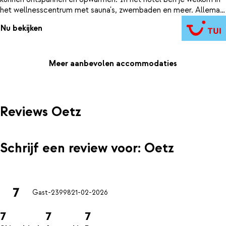
het wellnesscentrum met sauna's, zwembaden en meer. Allemaal
gratis te gebruiken voor jou als hotelgast. Dé perfecte manier
Nu bekijken
om je dag af te sluiten en jezelf weer op te laden voor de
volgende.
Meer aanbevolen accommodaties
Reviews Oetz
Schrijf een review voor: Oetz
7
Gast-23998
21-02-2026
7
7
7