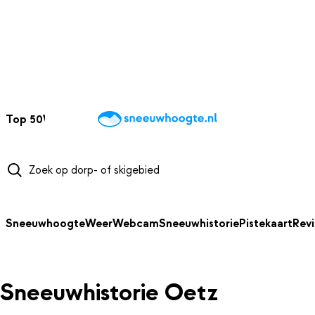
NAAR HOOFDINHOUD
Top 50
Webcams
Wintersportweer
Kaarten
Sneeuwverwacht
Sneeuwhoogte
Weer
Webcam
Sneeuwhistorie
Pistekaart
Rev
Sneeuwhistorie Oetz