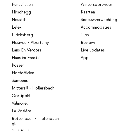
Funäsfjällen
Wintersportweer
Hirschegg
Kaarten
Neustift
Sneeuwverwachting
Lélex
Accommodaties
Ulrichsberg
Tips
Plešivec - Abertamy
Reviews
Lans En Vercors
Live updates
Haus im Ennstal
App
Kössen
Hochsölden
Samoëns
Mittersill - Hollersbach
Gortipohl
Valmorel
La Rosière
Rettenbach - Tiefenbach
gl.