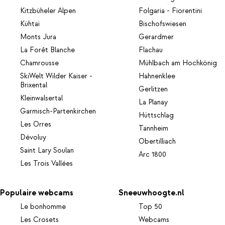
Kitzbüheler Alpen
Folgaria - Fiorentini
Kühtai
Bischofswiesen
Monts Jura
Gerardmer
La Forêt Blanche
Flachau
Chamrousse
Mühlbach am Hochkönig
SkiWelt Wilder Kaiser -
Hahnenklee
Brixental
Gerlitzen
Kleinwalsertal
La Planay
Garmisch-Partenkirchen
Hüttschlag
Les Orres
Tannheim
Dévoluy
Obertilliach
Saint Lary Soulan
Arc 1800
Les Trois Vallées
Populaire webcams
Sneeuwhoogte.nl
Le bonhomme
Top 50
Les Crosets
Webcams