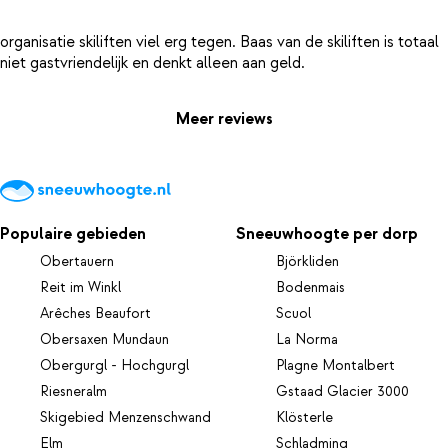
organisatie skiliften viel erg tegen. Baas van de skiliften is totaal
Meer reviews
Populaire gebieden
Sneeuwhoogte per dorp
Obertauern
Björkliden
Reit im Winkl
Bodenmais
Arêches Beaufort
Scuol
Obersaxen Mundaun
La Norma
Obergurgl - Hochgurgl
Plagne Montalbert
Riesneralm
Gstaad Glacier 3000
Skigebied Menzenschwand
Klösterle
Elm
Schladming