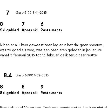
7
Gast-5192
18-11-2015
8
7
6
Ski gebied
Apres ski
Restaurants
ik ben er al 1 keer geweest toen lag er in het dal geen sneeuw ,
was zo goed als weg, was een paar jaren geleden in januari, nu
vanaf 5 februari 2016 tot 15 februari ga ik terug naar reutte
8.4
Gast-3699
17-02-2015
8
8
9
Ski gebied
Apres ski
Restaurants
Prima ski dag! Volop zon. Toch nog goede pistes. Leuk en niet al