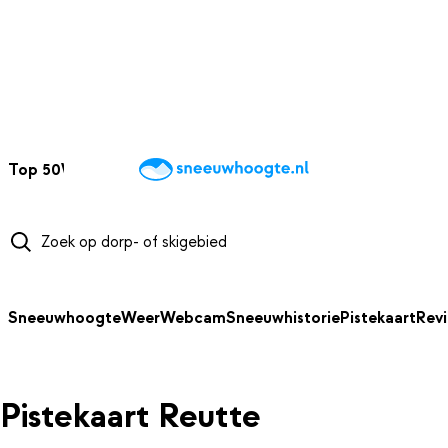
NAAR HOOFDINHOUD
Top 50
Webcams
Wintersportweer
Kaarten
Sneeuwverwacht
Sneeuwhoogte
Weer
Webcam
Sneeuwhistorie
Pistekaart
Rev
Pistekaart Reutte