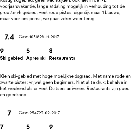
Rustig skigebied, geen wachttijden, ook niet in de NL
voorjaarsvakantie, lange afdaling mogelijk in verhouding tot de
grootte vh gebied, veel rode pistes, eigenlijk maar 1 blauwe,
7.4
Gast-10318
28-11-2017
9
5
8
Ski gebied
Apres ski
Restaurants
Klein ski-gebied met hoge moeilijkheidsgraad. Met name rode en
zwarte pistes; vrijwel geen beginners. Niet al te druk; behalve in
het weekend als er veel Duitsers arriveren. Restaurants zijn goed
7
Gast-9547
23-02-2017
7
5
9