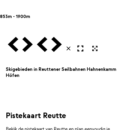
853m - 1900m
Vorige
Volgende
Vorige
Volgende
Open in volledig scherm
Uitvergroten
Sluiten
Skigebieden in Reuttener Seilbahnen Hahnenkamm
Höfen
Pistekaart Reutte
Bekijk de pistekaart van Reutte en plan eenvoudig je