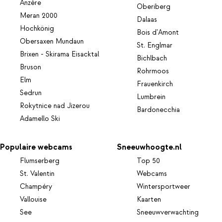
Anzère
Oberiberg
Meran 2000
Dalaas
Hochkönig
Bois d'Amont
Obersaxen Mundaun
St. Englmar
Brixen - Skirama Eisacktal
Bichlbach
Bruson
Rohrmoos
Elm
Frauenkirch
Sedrun
Lumbrein
Rokytnice nad Jizerou
Bardonecchia
Adamello Ski
Populaire webcams
Sneeuwhoogte.nl
Flumserberg
Top 50
St. Valentin
Webcams
Champéry
Wintersportweer
Vallouise
Kaarten
See
Sneeuwverwachting