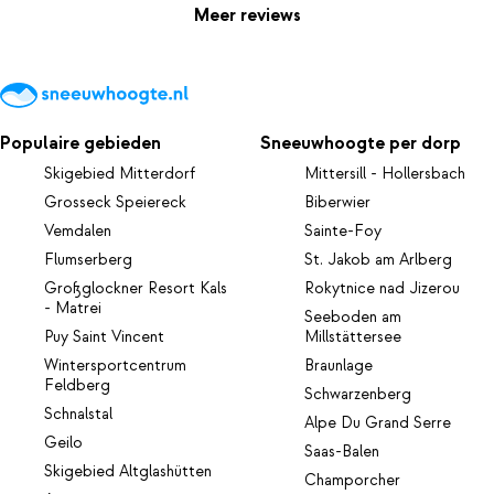
Meer reviews
Populaire gebieden
Sneeuwhoogte per dorp
Skigebied Mitterdorf
Mittersill - Hollersbach
Grosseck Speiereck
Biberwier
Vemdalen
Sainte-Foy
Flumserberg
St. Jakob am Arlberg
Großglockner Resort Kals
Rokytnice nad Jizerou
- Matrei
Seeboden am
Puy Saint Vincent
Millstättersee
Wintersportcentrum
Braunlage
Feldberg
Schwarzenberg
Schnalstal
Alpe Du Grand Serre
Geilo
Saas-Balen
Skigebied Altglashütten
Champorcher