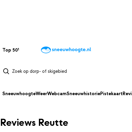
NAAR HOOFDINHOUD
Top 50
Webcams
Wintersportweer
Kaarten
Sneeuwverwacht
Sneeuwhoogte
Weer
Webcam
Sneeuwhistorie
Pistekaart
Rev
Reviews Reutte