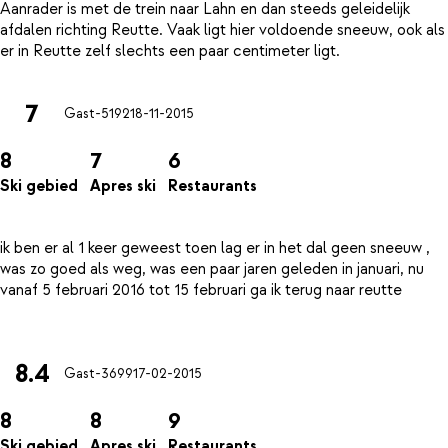
Aanrader is met de trein naar Lahn en dan steeds geleidelijk
afdalen richting Reutte. Vaak ligt hier voldoende sneeuw, ook als
7
Gast-5192
18-11-2015
8
7
6
Ski gebied
Apres ski
Restaurants
ik ben er al 1 keer geweest toen lag er in het dal geen sneeuw ,
was zo goed als weg, was een paar jaren geleden in januari, nu
vanaf 5 februari 2016 tot 15 februari ga ik terug naar reutte
8.4
Gast-3699
17-02-2015
8
8
9
Ski gebied
Apres ski
Restaurants