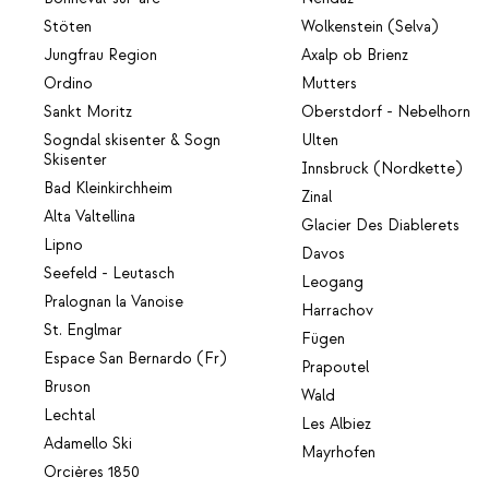
Stöten
Wolkenstein (Selva)
Jungfrau Region
Axalp ob Brienz
Ordino
Mutters
Sankt Moritz
Oberstdorf - Nebelhorn
Sogndal skisenter & Sogn
Ulten
Skisenter
Innsbruck (Nordkette)
Bad Kleinkirchheim
Zinal
Alta Valtellina
Glacier Des Diablerets
Lipno
Davos
Seefeld - Leutasch
Leogang
Pralognan la Vanoise
Harrachov
St. Englmar
Fügen
Espace San Bernardo (Fr)
Prapoutel
Bruson
Wald
Lechtal
Les Albiez
Adamello Ski
Mayrhofen
Orcières 1850