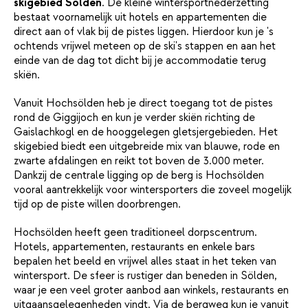
skigebied Sölden
. De kleine wintersportnederzetting
bestaat voornamelijk uit hotels en appartementen die
direct aan of vlak bij de pistes liggen. Hierdoor kun je 's
ochtends vrijwel meteen op de ski's stappen en aan het
einde van de dag tot dicht bij je accommodatie terug
skiën.
Vanuit Hochsölden heb je direct toegang tot de pistes
rond de Giggijoch en kun je verder skiën richting de
Gaislachkogl en de hooggelegen gletsjergebieden. Het
skigebied biedt een uitgebreide mix van blauwe, rode en
zwarte afdalingen en reikt tot boven de 3.000 meter.
Dankzij de centrale ligging op de berg is Hochsölden
vooral aantrekkelijk voor wintersporters die zoveel mogelijk
tijd op de piste willen doorbrengen.
Hochsölden heeft geen traditioneel dorpscentrum.
Hotels, appartementen, restaurants en enkele bars
bepalen het beeld en vrijwel alles staat in het teken van
wintersport. De sfeer is rustiger dan beneden in Sölden,
waar je een veel groter aanbod aan winkels, restaurants en
uitgaansgelegenheden vindt. Via de bergweg kun je vanuit