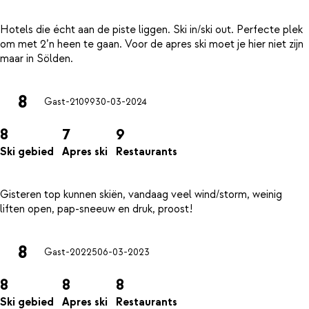
Hotels die écht aan de piste liggen. Ski in/ski out. Perfecte plek
om met 2’n heen te gaan. Voor de apres ski moet je hier niet zijn
8
Gast-21099
30-03-2024
8
7
9
Ski gebied
Apres ski
Restaurants
Gisteren top kunnen skiën, vandaag veel wind/storm, weinig
8
Gast-20225
06-03-2023
8
8
8
Ski gebied
Apres ski
Restaurants