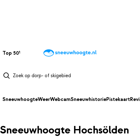
NAAR HOOFDINHOUD
Top 50
Webcams
Wintersportweer
Kaarten
Sneeuwverwacht
Sneeuwhoogte
Weer
Webcam
Sneeuwhistorie
Pistekaart
Rev
Sneeuwhoogte Hochsölden