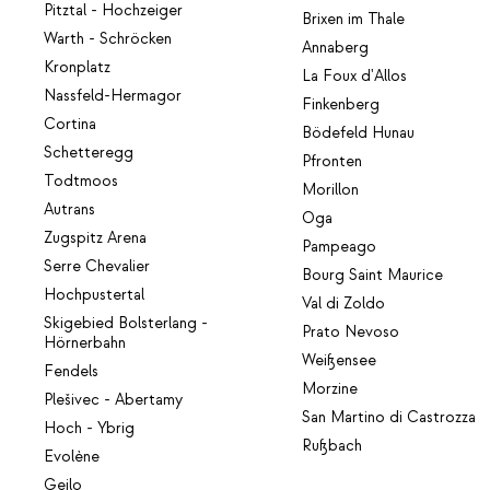
Pitztal - Hochzeiger
Brixen im Thale
Warth - Schröcken
Annaberg
Kronplatz
La Foux d'Allos
Nassfeld-Hermagor
Finkenberg
Cortina
Bödefeld Hunau
Schetteregg
Pfronten
Todtmoos
Morillon
Autrans
Oga
Zugspitz Arena
Pampeago
Serre Chevalier
Bourg Saint Maurice
Hochpustertal
Val di Zoldo
Skigebied Bolsterlang -
Prato Nevoso
Hörnerbahn
Weißensee
Fendels
Morzine
Plešivec - Abertamy
San Martino di Castrozza
Hoch - Ybrig
Rußbach
Evolène
Geilo