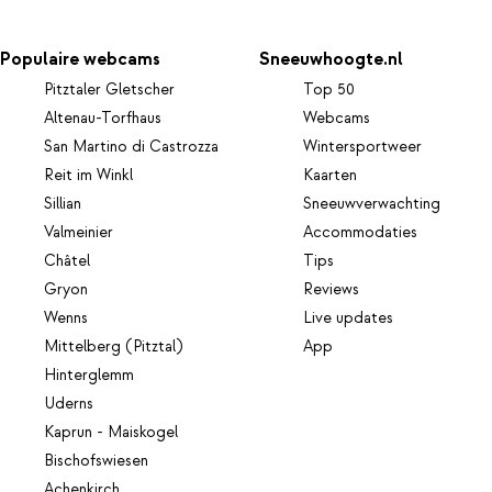
Populaire webcams
Sneeuwhoogte.nl
Pitztaler Gletscher
Top 50
Altenau-Torfhaus
Webcams
San Martino di Castrozza
Wintersportweer
Reit im Winkl
Kaarten
Sillian
Sneeuwverwachting
Valmeinier
Accommodaties
Châtel
Tips
Gryon
Reviews
Wenns
Live updates
Mittelberg (Pitztal)
App
Hinterglemm
Uderns
Kaprun - Maiskogel
Bischofswiesen
Achenkirch