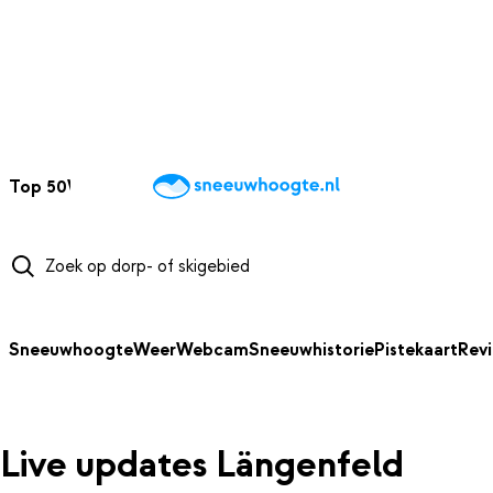
NAAR HOOFDINHOUD
Top 50
Webcams
Wintersportweer
Kaarten
Sneeuwverwacht
Sneeuwhoogte
Weer
Webcam
Sneeuwhistorie
Pistekaart
Rev
Live updates Längenfeld