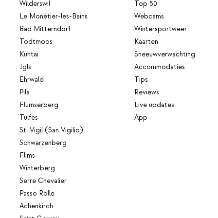
Wilderswil
Top 50
Le Monêtier-les-Bains
Webcams
Bad Mitterndorf
Wintersportweer
Todtmoos
Kaarten
Kühtai
Sneeuwverwachting
Igls
Accommodaties
Ehrwald
Tips
Pila
Reviews
Flumserberg
Live updates
Tulfes
App
St. Vigil (San Vigilio)
Schwarzenberg
Flims
Winterberg
Serre Chevalier
Passo Rolle
Achenkirch