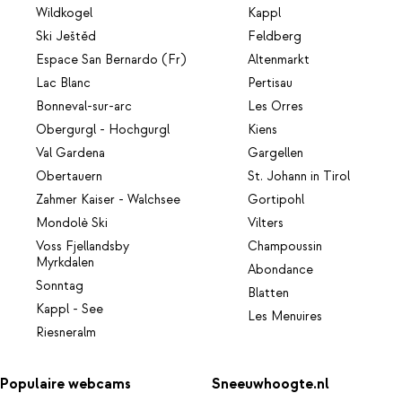
Wildkogel
Kappl
Ski Ještěd
Feldberg
Espace San Bernardo (Fr)
Altenmarkt
Lac Blanc
Pertisau
Bonneval-sur-arc
Les Orres
Obergurgl - Hochgurgl
Kiens
Val Gardena
Gargellen
Obertauern
St. Johann in Tirol
Zahmer Kaiser - Walchsee
Gortipohl
Mondolè Ski
Vilters
Voss Fjellandsby
Champoussin
Myrkdalen
Abondance
Sonntag
Blatten
Kappl - See
Les Menuires
Riesneralm
Populaire webcams
Sneeuwhoogte.nl