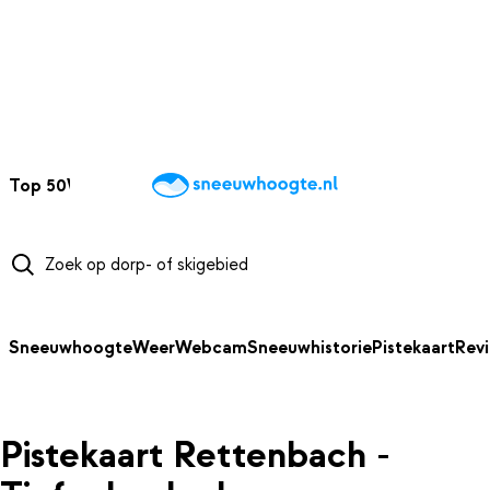
NAAR HOOFDINHOUD
Top 50
Webcams
Wintersportweer
Kaarten
Sneeuwverwacht
Sneeuwhoogte
Weer
Webcam
Sneeuwhistorie
Pistekaart
Rev
Pistekaart Rettenbach -