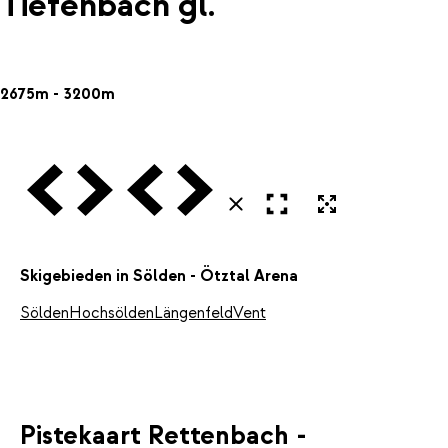
Tiefenbach gl.
2675m - 3200m
Vorige
Volgende
Vorige
Volgende
Open in volledig scherm
Uitvergroten
Sluiten
Skigebieden in Sölden - Ötztal Arena
Sölden
Hochsölden
Längenfeld
Vent
Pistekaart Rettenbach -