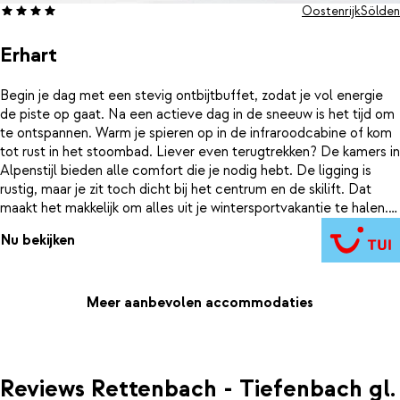
Oostenrijk
Sölden
Erhart
Begin je dag met een stevig ontbijtbuffet, zodat je vol energie
de piste op gaat. Na een actieve dag in de sneeuw is het tijd om
te ontspannen. Warm je spieren op in de infraroodcabine of kom
tot rust in het stoombad. Liever even terugtrekken? De kamers in
Alpenstijl bieden alle comfort die je nodig hebt. De ligging is
rustig, maar je zit toch dicht bij het centrum en de skilift. Dat
maakt het makkelijk om alles uit je wintersportvakantie te halen.
En de skipas voor het gehele gebied is inbegrepen. Daarmee
Nu bekijken
heb je toegang tot honderden kilometers aan geprepareerde
pistes. Perfect voor wie graag afwisselt tussen verschillende
afdalingen. Het hotel zelf is sfeervol en van alle gemakken
voorzien. Hier draait het om ontspannen, genieten en actief
Meer aanbevolen accommodaties
bezig zijn in de sneeuw.
Reviews Rettenbach - Tiefenbach gl.