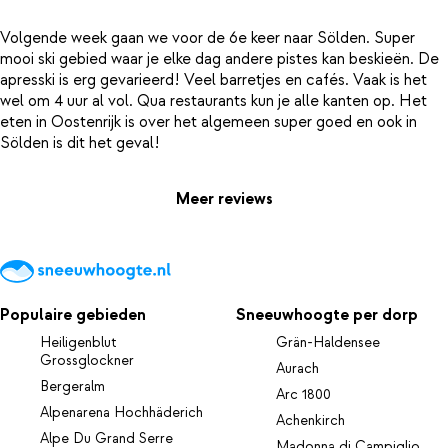
Volgende week gaan we voor de 6e keer naar Sölden. Super
mooi ski gebied waar je elke dag andere pistes kan beskieën. De
apresski is erg gevarieerd! Veel barretjes en cafés. Vaak is het
wel om 4 uur al vol. Qua restaurants kun je alle kanten op. Het
eten in Oostenrijk is over het algemeen super goed en ook in
Meer reviews
Populaire gebieden
Sneeuwhoogte per dorp
Heiligenblut
Grän-Haldensee
Grossglockner
Aurach
Bergeralm
Arc 1800
Alpenarena Hochhäderich
Achenkirch
Alpe Du Grand Serre
Madonna di Campiglio