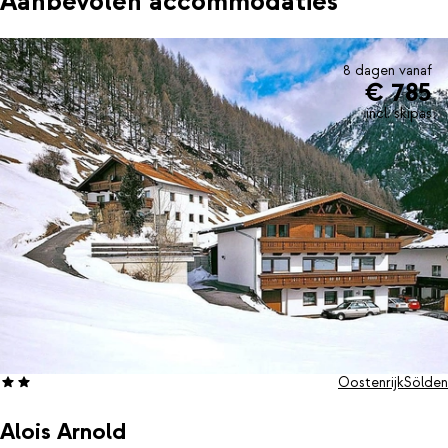
Aanbevolen accommodaties
8 dagen vanaf
€ 785
incl. skipas
Oostenrijk
Sölden
Alois Arnold