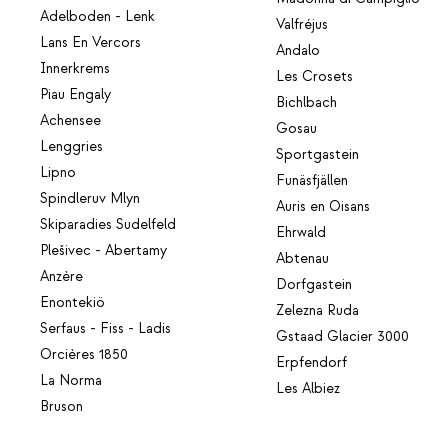
Adelboden - Lenk
Valfréjus
Lans En Vercors
Andalo
Innerkrems
Les Crosets
Piau Engaly
Bichlbach
Achensee
Gosau
Lenggries
Sportgastein
Lipno
Funäsfjällen
Spindleruv Mlyn
Auris en Oisans
Skiparadies Sudelfeld
Ehrwald
Plešivec - Abertamy
Abtenau
Anzère
Dorfgastein
Enontekiö
Zelezna Ruda
Serfaus - Fiss - Ladis
Gstaad Glacier 3000
Orcières 1850
Erpfendorf
La Norma
Les Albiez
Bruson