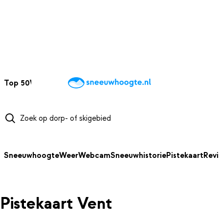
NAAR HOOFDINHOUD
Top 50
Webcams
Wintersportweer
Kaarten
Sneeuwverwacht
Sneeuwhoogte
Weer
Webcam
Sneeuwhistorie
Pistekaart
Rev
Pistekaart Vent