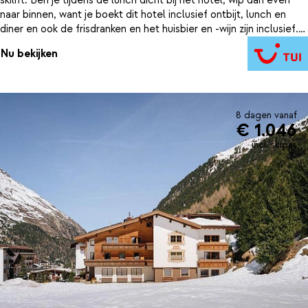
naar binnen, want je boekt dit hotel inclusief ontbijt, lunch en
diner en ook de frisdranken en het huisbier en -wijn zijn inclusief.
Het skigebied van Vent is 15 kilometer groot en heeft een rode
Nu bekijken
en blauwe piste.
8 dagen vanaf
€ 1.046
incl. skipas