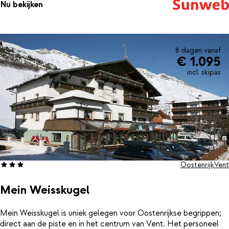
Nu bekijken
je in de sauna van Hotel Kleon weer helemaal tot rust komen en
kinderen kunnen zich nog lekker buiten in de sneeuw vermaken. ’s
Avonds kun je genieten van een uitgebreid en goed 4-gangen
diner dat afgewisseld wordt met thema buffetten.
8 dagen vanaf
€ 1.095
incl. skipas
Oostenrijk
Vent
Mein Weisskugel
Mein Weisskugel is uniek gelegen voor Oostenrijkse begrippen;
direct aan de piste en in het centrum van Vent. Het personeel