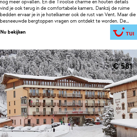
nog meer opvallen. En die Tiroolse charme en houten details
vind je ook terug in de comfortabele kamers. Dankzij de ruime
bedden ervaar je in je hotelkamer ook de rust van Vent. Maar die
besneeuwde bergtoppen vragen om ontdekt te worden. De
inbegrepen skipas Vent zorgt ervoor dat je dat onbeperkt kan
Nu bekijken
doen. Met 15 kilometer aan geprepareerde skipistes ervaar je
een ontspannen wintersportvakantie. Gelukkig liggen de pistes
direct voor de deur. Zo begin je makkelijk aan je winteravonturen.
En opwarmen na een dag in de kou? Dat doe je natuurlijk in de
sauna van hotel Alt Vent Tyrol. En je energievoorraad vul je aan
4 dagen vanaf
€ 581
in het restaurant. Waar authentiek Tiroolse lekkernijen op je
wachten.
incl. skipas