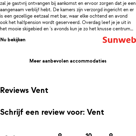
zal je gastvrij ontvangen bij aankomst en ervoor zorgen dat je een
aangenaam verblijf hebt. De kamers zijn verzorgd ingericht en er
is een gezellige eetzaal met bar, waar elke ochtend en avond
ook het halfpension wordt geserveerd. Overdag leef je je uit in
het mooie skigebied en 's avonds kun je zo het knusse centrum
van Vent inlopen. Ook leuk is om een keer de skibus naar Sölden
Nu bekijken
te nemen. Deze stopt voor de deur van het gasthof en brengt je
hier gratis naartoe.
Meer aanbevolen accommodaties
Reviews Vent
Schrijf een review voor: Vent
9
10
9