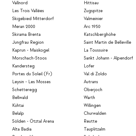
Vallnord
Hittisau
Les Trois Vallées
Zugspitze
Skigebied Mitterdorf
Valmeinier
Meran 2000
Arc 1950
Skirama Brenta
Katschberghöhe
Jungfrau Region
Saint Martin de Belleville
Kaprun - Maiskogel
La Toussuire
Morschach-Stoos
Sankt Johann - Alpendorf
Kandersteg
Lofer
Portes du Soleil (Fr)
Val di Zoldo
Leysin - Les Mosses
Autrans
Schetteregg
Oberjoch
Bellwald
Warth
Kühtai
Willingen
Belalp
Churwalden
Sölden - Ötztal Arena
Reutte
Alta Badia
Tauplitzalm