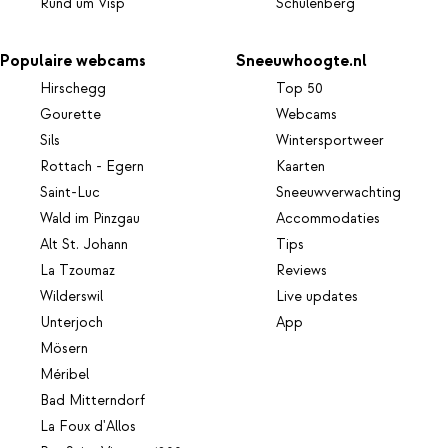
Rund um Visp
Schulenberg
Populaire webcams
Sneeuwhoogte.nl
Hirschegg
Top 50
Gourette
Webcams
Sils
Wintersportweer
Rottach - Egern
Kaarten
Saint-Luc
Sneeuwverwachting
Wald im Pinzgau
Accommodaties
Alt St. Johann
Tips
La Tzoumaz
Reviews
Wilderswil
Live updates
Unterjoch
App
Mösern
Méribel
Bad Mitterndorf
La Foux d'Allos