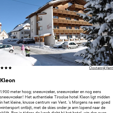
incl. skipas
Oostenrijk
Vent
Kleon
1.900 meter hoog; sneeuwzeker, sneeuwzeker en nog eens
sneeuwzeker! Het authentieke Tiroolse hotel Kleon ligt midden
in het kleine, knusse centrum van Vent. 's Morgens na een goed
wintersport ontbijt, met de skies onder je arm lopend naar de
skilift. Ben je tijdens de lunch dicht bij het hotel, wip dan even