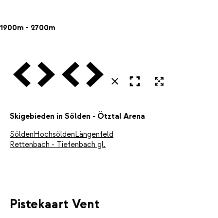
1900m - 2700m
Vorige
Volgende
Vorige
Volgende
Open in volledig scherm
Uitvergroten
Sluiten
Skigebieden in Sölden - Ötztal Arena
Sölden
Hochsölden
Längenfeld
Rettenbach - Tiefenbach gl.
Pistekaart Vent