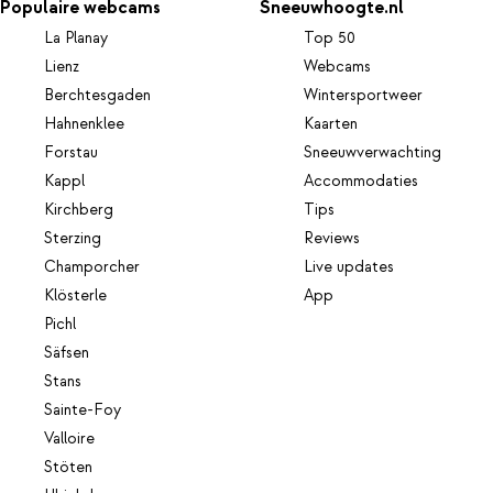
Populaire webcams
Sneeuwhoogte.nl
La Planay
Top 50
Lienz
Webcams
Berchtesgaden
Wintersportweer
Hahnenklee
Kaarten
Forstau
Sneeuwverwachting
Kappl
Accommodaties
Kirchberg
Tips
Sterzing
Reviews
Champorcher
Live updates
Klösterle
App
Pichl
Säfsen
Stans
Sainte-Foy
Valloire
Stöten