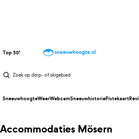
NAAR HOOFDINHOUD
Top 50
Webcams
Wintersportweer
Kaarten
Sneeuwverwacht
Sneeuwhoogte
Weer
Webcam
Sneeuwhistorie
Pistekaart
Rev
Accommodaties Mösern