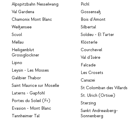
Alpspitzbahn Nesselwang
Pichl
Val Gardena
Gossensaß
Chamonix Mont Blanc
Bois d'Amont
Weißensee
Silbertal
Scuol
Soldeu - El Tarter
Mellau
Klösterle
Heiligenblut
Courchevel
Grossglockner
Val d'Isère
Lipno
Falcade
Leysin - Les Mosses
Les Crosets
Galibier Thabor
Canazei
Saint Maurice sur Moselle
St Colomban des Villards
Laterns - Gapfohl
St. Ulrich (Ortisei)
Portes du Soleil (Fr)
Sterzing
Evasion - Mont Blanc
Sankt Andreasberg-
Tannheimer Tal
Sonnenberg