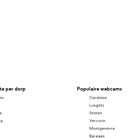
e per dorp
Populaire webcams
ms
Cavalese
Lungötz
a
Stöten
lp
Vercorin
Montgenèvre
Bareges