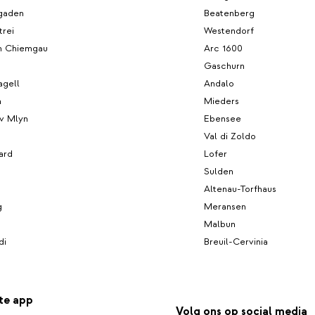
gaden
Beatenberg
trei
Westendorf
m Chiemgau
Arc 1600
Gaschurn
agell
Andalo
n
Mieders
uv Mlyn
Ebensee
Val di Zoldo
ard
Lofer
Sulden
Altenau-Torfhaus
g
Meransen
Malbun
di
Breuil-Cervinia
te app
Volg ons op social media