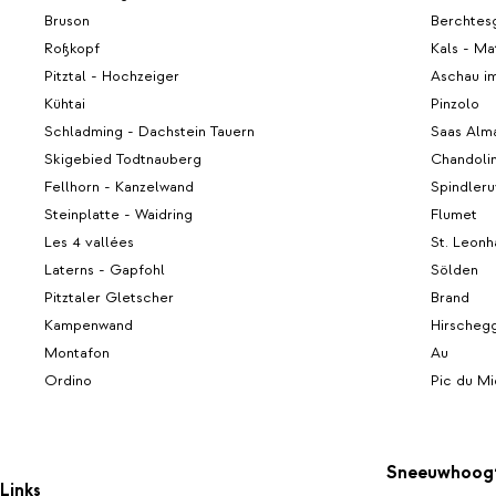
Bruson
Berchtes
Roßkopf
Kals - Ma
Pitztal - Hochzeiger
Aschau i
Kühtai
Pinzolo
Schladming - Dachstein Tauern
Saas Alm
Skigebied Todtnauberg
Chandoli
Fellhorn - Kanzelwand
Spindler
Steinplatte - Waidring
Flumet
Les 4 vallées
St. Leonh
Laterns - Gapfohl
Sölden
Pitztaler Gletscher
Brand
Kampenwand
Hirscheg
Montafon
Au
Ordino
Pic du Mi
Sneeuwhoog
Links