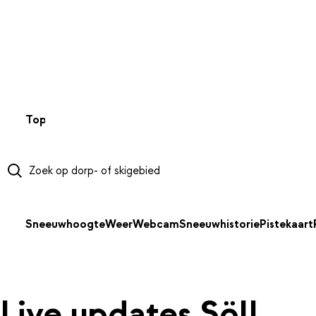
NAAR HOOFDINHOUD
Top 50
Webcams
Wintersportweer
Kaarten
Sneeuwverwa
Sneeuwhoogte
Weer
Webcam
Sneeuwhistorie
Pistekaart
Live updates Söll