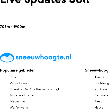
703m - 1900m
Populaire gebieden
Sneeuwhoogt
Pizol
Innerkre
Val di Fassa
Jochberg
Silvretta Galtür - Paznaun-Ischgl
Pontresin
Almenwelt Lofer
Bettmera
Madesimo
Fiesch
Werfenweng
Haute