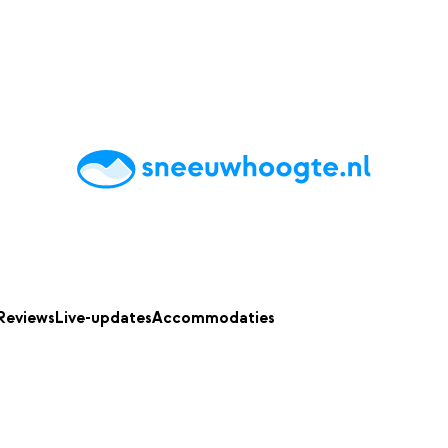
chting
Accommodaties
Tips
Reviews
Live updates
App
Reviews
Live-updates
Accommodaties