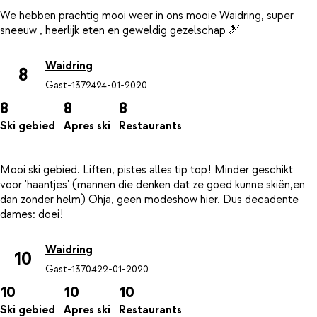
We hebben prachtig mooi weer in ons mooie Waidring, super
Waidring
8
Gast-13724
24-01-2020
8
8
8
Ski gebied
Apres ski
Restaurants
Mooi ski gebied. Liften, pistes alles tip top! Minder geschikt
voor 'haantjes' (mannen die denken dat ze goed kunne skiën,en
dan zonder helm) Ohja, geen modeshow hier. Dus decadente
Waidring
10
Gast-13704
22-01-2020
10
10
10
Ski gebied
Apres ski
Restaurants