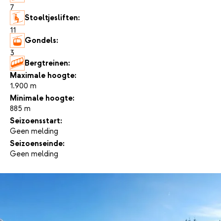
7
Stoeltjesliften:
11
Gondels:
3
Bergtreinen:
-
Maximale hoogte:
1.900 m
Minimale hoogte:
885 m
Seizoensstart:
Geen melding
Seizoenseinde:
Geen melding