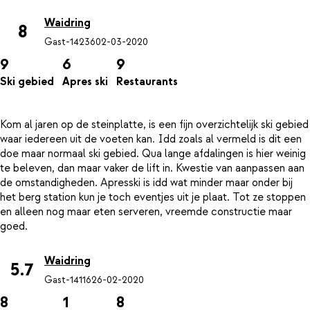
Waidring
8
Gast-14236
02-03-2020
9
6
9
Ski gebied
Apres ski
Restaurants
Kom al jaren op de steinplatte, is een fijn overzichtelijk ski gebied
waar iedereen uit de voeten kan. Idd zoals al vermeld is dit een
doe maar normaal ski gebied. Qua lange afdalingen is hier weinig
te beleven, dan maar vaker de lift in. Kwestie van aanpassen aan
de omstandigheden. Apresski is idd wat minder maar onder bij
het berg station kun je toch eventjes uit je plaat. Tot ze stoppen
en alleen nog maar eten serveren, vreemde constructie maar
Waidring
5.7
Gast-14116
26-02-2020
8
1
8