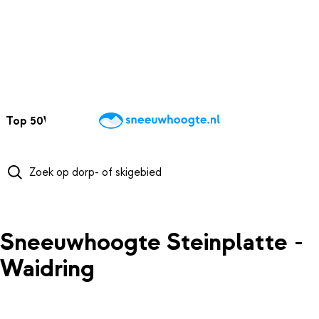
NAAR HOOFDINHOUD
Top 50
Webcams
Wintersportweer
Kaarten
Sneeuwverwacht
Sneeuwhoogte Steinplatte -
Waidring