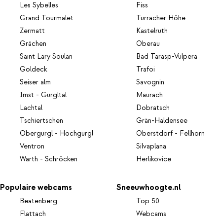
Les Sybelles
Fiss
Grand Tourmalet
Turracher Höhe
Zermatt
Kastelruth
Grächen
Oberau
Saint Lary Soulan
Bad Tarasp-Vulpera
Goldeck
Trafoi
Seiser alm
Savognin
Imst - Gurgltal
Maurach
Lachtal
Dobratsch
Tschiertschen
Grän-Haldensee
Obergurgl - Hochgurgl
Oberstdorf - Fellhorn
Ventron
Silvaplana
Warth - Schröcken
Herlikovice
Populaire webcams
Sneeuwhoogte.nl
Beatenberg
Top 50
Flattach
Webcams