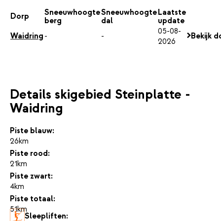
Sneeuwhoogte
Sneeuwhoogte
Laatste
Dorp
berg
dal
update
05-08-
Waidring
-
-
Bekijk d
2026
Details skigebied Steinplatte -
Waidring
Piste blauw:
26km
Piste rood:
21km
Piste zwart:
4km
Piste totaal:
51km
Sleepliften: