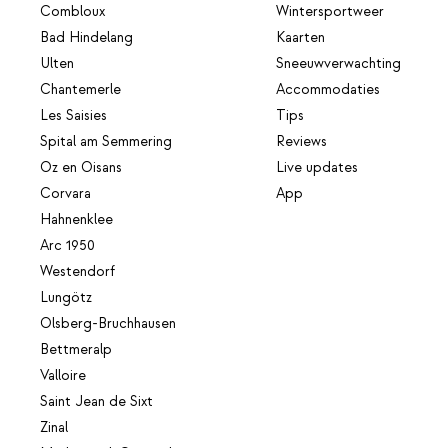
Combloux
Wintersportweer
Bad Hindelang
Kaarten
Ulten
Sneeuwverwachting
Chantemerle
Accommodaties
Les Saisies
Tips
Spital am Semmering
Reviews
Oz en Oisans
Live updates
Corvara
App
Hahnenklee
Arc 1950
Westendorf
Lungötz
Olsberg-Bruchhausen
Bettmeralp
Valloire
Saint Jean de Sixt
Zinal