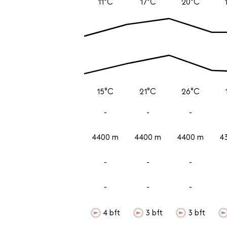
11°C
17°C
20°C
15°C
21°C
26°C
-
-
-
4400 m
4400 m
4400 m
4
-
-
-
-
-
-
4 bft
3 bft
3 bft