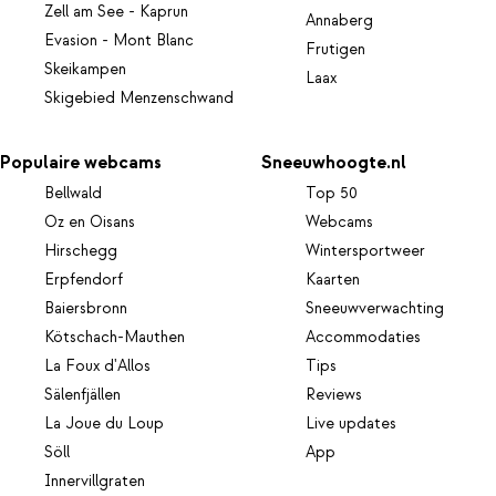
Zell am See - Kaprun
Annaberg
Evasion - Mont Blanc
Frutigen
Skeikampen
Laax
Skigebied Menzenschwand
Populaire webcams
Sneeuwhoogte.nl
Bellwald
Top 50
Oz en Oisans
Webcams
Hirschegg
Wintersportweer
Erpfendorf
Kaarten
Baiersbronn
Sneeuwverwachting
Kötschach-Mauthen
Accommodaties
La Foux d'Allos
Tips
Sälenfjällen
Reviews
La Joue du Loup
Live updates
Söll
App
Innervillgraten