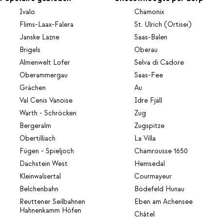
Ivalo
Chamonix
Flims-Laax-Falera
St. Ulrich (Ortisei)
Janske Lazne
Saas-Balen
Brigels
Oberau
Almenwelt Lofer
Selva di Cadore
Oberammergau
Saas-Fee
Grächen
Au
Val Cenis Vanoise
Idre Fjäll
Warth - Schröcken
Zug
Bergeralm
Zugspitze
Obertilliach
La Villa
Fügen - Spieljoch
Chamrousse 1650
Dachstein West
Hemsedal
Kleinwalsertal
Courmayeur
Belchenbahn
Bödefeld Hunau
Reuttener Seilbahnen
Eben am Achensee
Hahnenkamm Höfen
Châtel