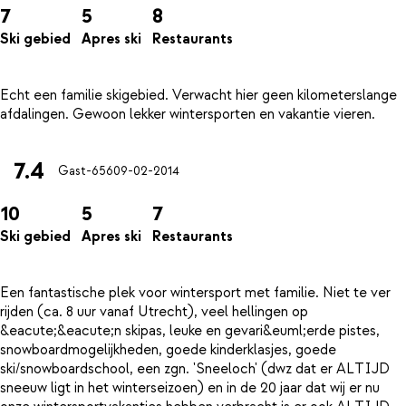
7
5
8
Ski gebied
Apres ski
Restaurants
Echt een familie skigebied. Verwacht hier geen kilometerslange
7.4
Gast-656
09-02-2014
10
5
7
Ski gebied
Apres ski
Restaurants
Een fantastische plek voor wintersport met familie. Niet te ver
rijden (ca. 8 uur vanaf Utrecht), veel hellingen op
&eacute;&eacute;n skipas, leuke en gevari&euml;erde pistes,
snowboardmogelijkheden, goede kinderklasjes, goede
ski/snowboardschool, een zgn. 'Sneeloch' (dwz dat er ALTIJD
sneeuw ligt in het winterseizoen) en in de 20 jaar dat wij er nu