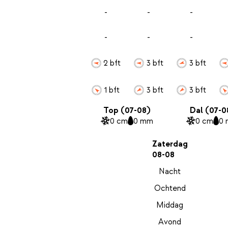
-
-
-
-
-
-
2 bft
3 bft
3 bft
1 bft
3 bft
3 bft
Top (07-08)
Dal (07-0
0 cm
0 mm
0 cm
0
Zaterdag
08-08
Nacht
Ochtend
Middag
Avond