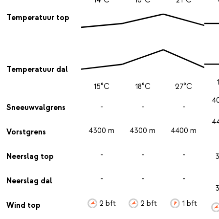
Temperatuur top
Temperatuur dal
15°C
18°C
27°C
4
-
-
-
Sneeuwvalgrens
4
4300 m
4300 m
4400 m
Vorstgrens
-
-
-
Neerslag top
-
-
-
Neerslag dal
2 bft
2 bft
1 bft
Wind top