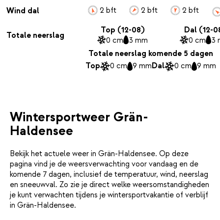
2 bft
2 bft
2 bft
Wind dal
Top (12-08)
Dal (12-0
Totale neerslag
0 cm
3 mm
0 cm
3
Totale neerslag komende 5 dagen
Top
0 cm
9 mm
Dal
0 cm
9 mm
Wintersportweer Grän-
Haldensee
Bekijk het actuele weer in Grän-Haldensee. Op deze
pagina vind je de weersverwachting voor vandaag en de
komende 7 dagen, inclusief de temperatuur, wind, neerslag
en sneeuwval. Zo zie je direct welke weersomstandigheden
je kunt verwachten tijdens je wintersportvakantie of verblijf
in Grän-Haldensee.