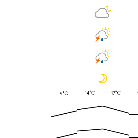
14°C
17°C
9°C