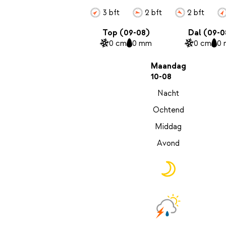
3 bft
2 bft
2 bft
Top (09-08)
Dal (09-0
0 cm
0 mm
0 cm
0
Maandag
10-08
Nacht
Ochtend
Middag
Avond