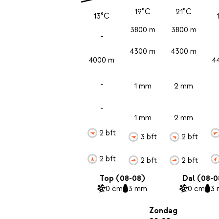
19°C
21°C
13°C
3800 m
3800 m
-
4300 m
4300 m
4000 m
4
-
1 mm
2 mm
-
1 mm
2 mm
2 bft
3 bft
2 bft
2 bft
2 bft
2 bft
Top (08-08)
Dal (08-0
0 cm
3 mm
0 cm
3
Zondag