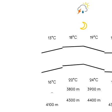
18°C
19°C
13°C
22°C
24°C
16°C
3800 m
3900 m
-
4300 m
4400 m
4100 m
4