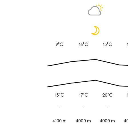
9°C
13°C
15°C
13°C
17°C
20°C
-
-
-
4100 m
4000 m
4000 m
4