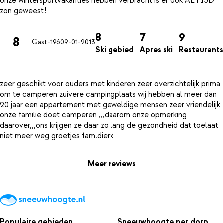
onze wintersportvakanties hebben verbracht is er ook ALTIJD
8
7
9
8
Gast-196
09-01-2013
Ski gebied
Apres ski
Restaurants
zeer geschikt voor ouders met kinderen zeer overzichtelijk prima
om te camperen zuivere campingplaats wij hebben al meer dan
20 jaar een appartement met geweldige mensen zeer vriendelijk
onze familie doet camperen ,,,daarom onze opmerking
daarover,,,ons krijgen ze daar zo lang de gezondheid dat toelaat
Meer reviews
Populaire gebieden
Sneeuwhoogte per dorp