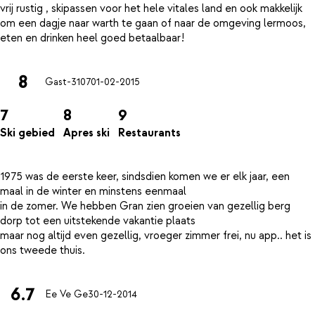
vrij rustig , skipassen voor het hele vitales land en ook makkelijk
om een dagje naar warth te gaan of naar de omgeving lermoos,
8
Gast-3107
01-02-2015
7
8
9
Ski gebied
Apres ski
Restaurants
1975 was de eerste keer, sindsdien komen we er elk jaar, een
maal in de winter en minstens eenmaal
in de zomer. We hebben Gran zien groeien van gezellig berg
dorp tot een uitstekende vakantie plaats
maar nog altijd even gezellig, vroeger zimmer frei, nu app.. het is
6.7
Ee Ve Ge
30-12-2014