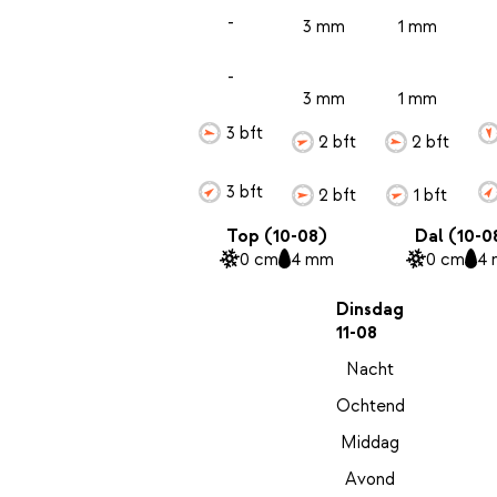
-
3 mm
1 mm
-
3 mm
1 mm
3 bft
2 bft
2 bft
3 bft
2 bft
1 bft
Top (10-08)
Dal (10-0
0 cm
4 mm
0 cm
4
Dinsdag
11-08
Nacht
Ochtend
Middag
Avond