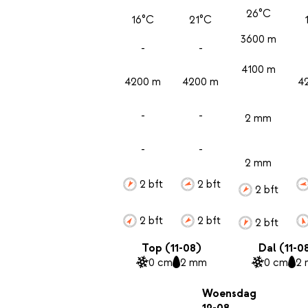
26°C
16°C
21°C
3600 m
-
-
4100 m
4200 m
4200 m
4
-
-
2 mm
-
-
2 mm
2 bft
2 bft
2 bft
2 bft
2 bft
2 bft
Top (11-08)
Dal (11-0
0 cm
2 mm
0 cm
2
Woensdag