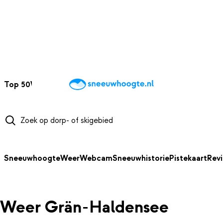
NAAR HOOFDINHOUD
Top 50
Webcams
Wintersportweer
Kaarten
Sneeuwverwacht
Sneeuwhoogte
Weer
Webcam
Sneeuwhistorie
Pistekaart
Rev
Weer Grän-Haldensee