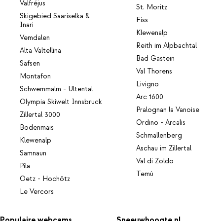
Valfréjus
St. Moritz
Skigebied Saariselka &
Fiss
Inari
Klewenalp
Vemdalen
Reith im Alpbachtal
Alta Valtellina
Bad Gastein
Säfsen
Val Thorens
Montafon
Livigno
Schwemmalm - Ultental
Arc 1600
Olympia Skiwelt Innsbruck
Pralognan la Vanoise
Zillertal 3000
Ordino - Arcalis
Bodenmais
Schmallenberg
Klewenalp
Aschau im Zillertal
Samnaun
Val di Zoldo
Pila
Temù
Oetz - Hochötz
Le Vercors
Populaire webcams
Sneeuwhoogte.nl