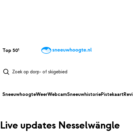
NAAR HOOFDINHOUD
Top 50
Webcams
Wintersportweer
Kaarten
Sneeuwverwacht
Sneeuwhoogte
Weer
Webcam
Sneeuwhistorie
Pistekaart
Rev
Live updates Nesselwängle