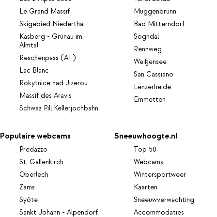
Le Grand Massif
Muggenbrunn
Skigebied Niederthai
Bad Mitterndorf
Kasberg - Grünau im
Sogndal
Almtal
Rennweg
Reschenpass (AT)
Weißensee
Lac Blanc
San Cassiano
Rokytnice nad Jizerou
Lenzerheide
Massif des Aravis
Emmetten
Schwaz Pill Kellerjochbahn
Populaire webcams
Sneeuwhoogte.nl
Predazzo
Top 50
St. Gallenkirch
Webcams
Oberlech
Wintersportweer
Zams
Kaarten
Syöte
Sneeuwverwachting
Sankt Johann - Alpendorf
Accommodaties