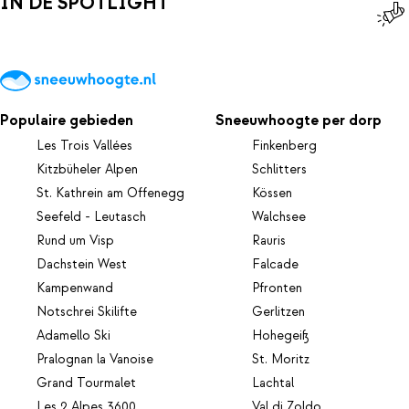
IN DE SPOTLIGHT
Populaire gebieden
Sneeuwhoogte per dorp
Les Trois Vallées
Finkenberg
Kitzbüheler Alpen
Schlitters
St. Kathrein am Offenegg
Kössen
Seefeld - Leutasch
Walchsee
Rund um Visp
Rauris
Dachstein West
Falcade
Kampenwand
Pfronten
Notschrei Skilifte
Gerlitzen
Adamello Ski
Hohegeiß
Pralognan la Vanoise
St. Moritz
Grand Tourmalet
Lachtal
Les 2 Alpes 3600
Val di Zoldo