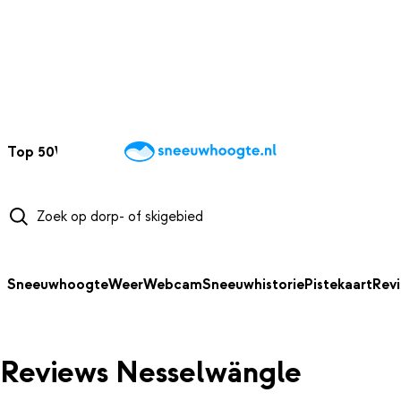
NAAR HOOFDINHOUD
Top 50
Webcams
Wintersportweer
Kaarten
Sneeuwverwacht
Sneeuwhoogte
Weer
Webcam
Sneeuwhistorie
Pistekaart
Rev
Reviews Nesselwängle